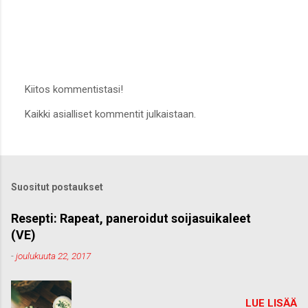
Kiitos kommentistasi!
L
Kaikki asialliset kommentit julkaistaan.
ä
h
e
t
ä
k
Suositut postaukset
o
m
m
Resepti: Rapeat, paneroidut soijasuikaleet
e
(VE)
n
t
-
joulukuuta 22, 2017
t
i
LUE LISÄÄ