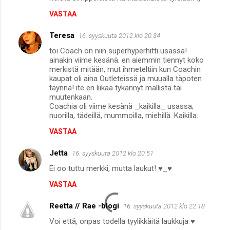
VASTAA
Teresa
16. syyskuuta 2012 klo 20.34
toi Coach on niin superhyperhitti usassa!
ainakin viime kesänä. en aiemmin tiennyt koko
merkistä mitään, mut ihmeteltiin kun Coachin
kaupat oli aina Outleteissä ja muualla täpoten
täynnä! ite en liikaa tykännyt mallista tai
muutenkaan.
Coachia oli viime kesänä _kaikilla_ usassa;
nuorilla, tädeillä, mummoilla, miehillä. Kaikilla.
VASTAA
Jetta
16. syyskuuta 2012 klo 20.51
Ei oo tuttu merkki, mutta laukut! ♥_♥
VASTAA
Reetta // Rae -blogi
16. syyskuuta 2012 klo 22.18
Voi että, onpas todella tyylikkäitä laukkuja ♥