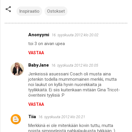
Inspiraatio
Ostokset
Anonyymi
16. syyskuuta 2012 klo 20.02
K
toi 3 on aivan upea
o
VASTAA
m
m
BabyJane
16. syyskuuta 2012 klo 20.05
e
Jenkeissä asuessani Coach oli musta aina
n
jotenkin todella mummomainen merkki, mutta
noi laukut on kyllä hyvin nuorekkaita ja
t
tyylikkäitä. Ei siis kuitenkaan mitään Gina Tricot-
överiteini tyylisiä :P
i
t
VASTAA
Tiia
16. syyskuuta 2012 klo 20.21
Merkkinä ei ole mitenkään kovin tuttu, mutta
noista simppeleistä nahkalaukuista tykkään :)