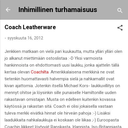
Siirry pääsisältöön
Inhimillinen turhamaisuus
Coach Leatherware
-
syyskuuta 16, 2012
Jenkkien matkaan on vielä pari kuukautta, mutta ylläri ylläri olen
jo alkanut miettimään ostoslistaa :-D Yksi varmoista
hankinnoista on ehdottomasti uusi laukku, jonka ajattelin tällä
kertaa olevan
Coachilta
. Amerikkalaisena merkkinä ne ovat
tietenkin huomattavasti halvempia sielä ja nahkamallit ovat
kivan ajattomia. Jotenkin itsellä Michael Kors- laukkuvillitys on
mennyt ohitse ja löysinkin sille punaiselle Hamiltonille uuden
rakastavan omistajan. Musta on edelleen kuitenkin kovassa
käytössä ja rakastan sitä. Coach ei olisi jokaisella vastaan
tuleva merkki eivätkä hinnat ole hirveän pahoja :-) Lisäksi
laadukkaita nahkalaukkuja ei koskaan ole liikaa ;-) Euroopasta
Coachin liikkeet löytyvät Ranskasta, Irlannista, Iso-Britanniasta,