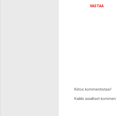
VASTAA
Kiitos kommentistasi!
L
Kaikki asialliset komment
ä
h
e
t