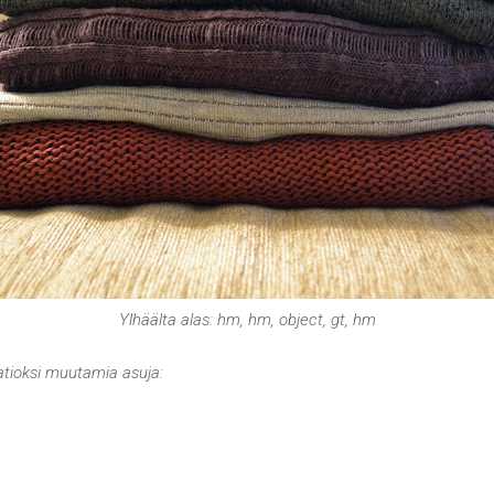
Ylhäälta alas: hm, hm, object, gt, hm
aatioksi muutamia asuja: