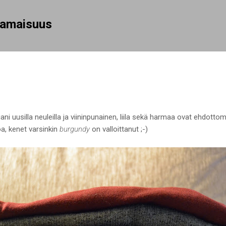
Siirry pääsisältöön
rhamaisuus
ani uusilla neuleilla ja viininpunainen, liila sekä harmaa ovat ehdottom
oa, kenet varsinkin
burgundy
on valloittanut ;-)