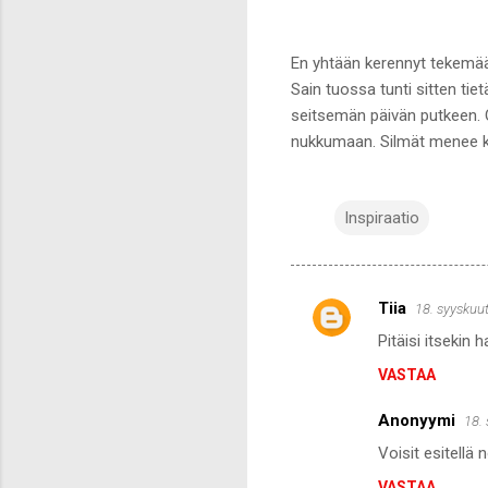
En yhtään kerennyt tekemää
Sain tuossa tunti sitten tie
seitsemän päivän putkeen. 
nukkumaan. Silmät menee ko
Inspiraatio
Tiia
18. syyskuu
K
Pitäisi itsekin 
o
VASTAA
m
m
Anonyymi
18.
e
Voisit esitellä
n
VASTAA