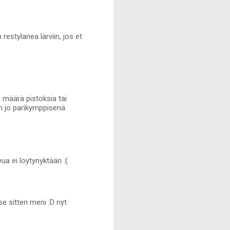
 restylanea lärviin, jos et
 määrä pistoksia tai
n jo parikymppisenä.
a ei löytynyktään :(
 se sitten meni :D nyt