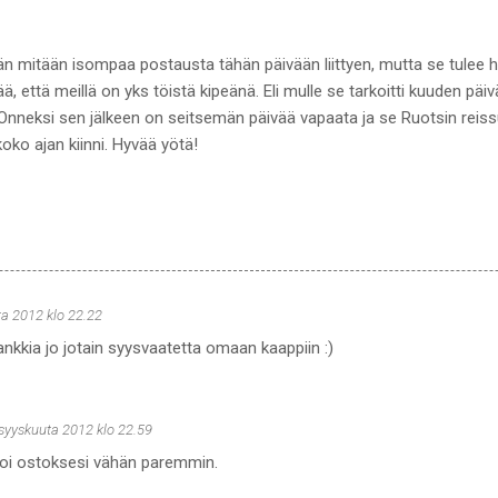
n mitään isompaa postausta tähän päivään liittyen, mutta se tulee
tää, että meillä on yks töistä kipeänä. Eli mulle se tarkoitti kuuden p
Onneksi sen jälkeen on seitsemän päivää vapaata ja se Ruotsin reis
ko ajan kiinni. Hyvää yötä!
ta 2012 klo 22.22
hankkia jo jotain syysvaatetta omaan kaappiin :)
 syyskuuta 2012 klo 22.59
 noi ostoksesi vähän paremmin.