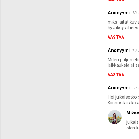
t
i
Anonyymi
18.
t
miks laitat kuvi
hyväksy aihee
VASTAA
Anonyymi
19.
Miten paljon eh
leikkauksia ei 
VASTAA
Anonyymi
20.
Hei julkaisetko
Kiinnostais kova
Mikae
julkai
olen k