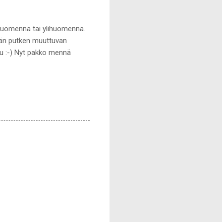
 huomenna tai ylihuomenna.
äivän putken muuttuvan
su :-) Nyt pakko mennä