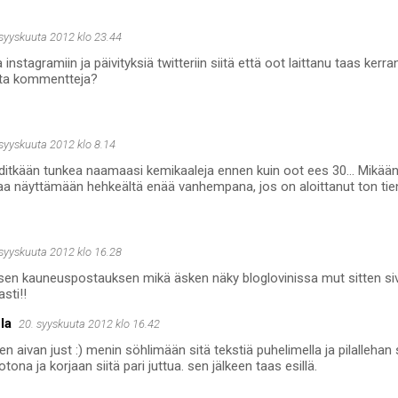
 syyskuuta 2012 klo 23.44
a instagramiin ja päivityksiä twitteriin siitä että oot laittanu taas kerran
sta kommentteja?
 syyskuuta 2012 klo 8.14
ditkään tunkea naamaasi kemikaaleja ennen kuin oot ees 30... Mikään
saa näyttämään hehkeältä enää vanhempana, jos on aloittanut ton tie
 syyskuuta 2012 klo 16.28
 sen kauneuspostauksen mikä äsken näky bloglovinissa mut sitten sivu
sti!!
la
20. syyskuuta 2012 klo 16.42
sen aivan just :) menin söhlimään sitä tekstiä puhelimella ja pilallehan
otona ja korjaan siitä pari juttua. sen jälkeen taas esillä.