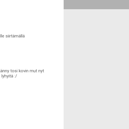
le siirtämällä
änny tosi kovin mut nyt
lyhyitä :/