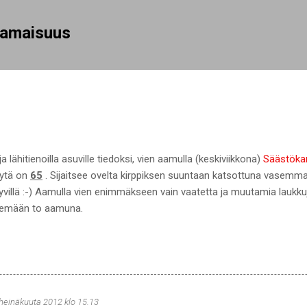
Siirry pääsisältöön
rhamaisuus
a lähitienoilla asuville tiedoksi, vien aamulla (keskiviikkona)
Säästökar
pöytä on
65
. Sijaitsee ovelta kirppiksen suuntaan katsottuna vasemmall
illä :-) Aamulla vien enimmäkseen vain vaatetta ja muutamia laukkuja
viemään to aamuna.
 heinäkuuta 2012 klo 15.13