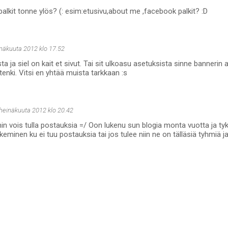
palkit tonne ylös? (: esim:etusivu,about me ,facebook palkit? :D
inäkuuta 2012 klo 17.52
a ja siel on kait et sivut. Tai sit ulkoasu asetuksista sinne bannerin al
tenki. Vitsi en yhtää muista tarkkaan :s
 heinäkuuta 2012 klo 20.42
 vois tulla postauksia =/ Oon lukenu sun blogia monta vuotta ja tyk
keminen ku ei tuu postauksia tai jos tulee niin ne on tälläsiä tyhmiä ja 