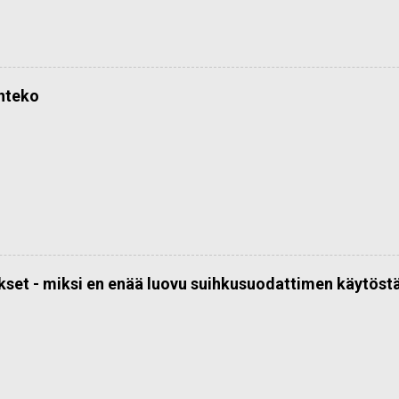
önteko
kset - miksi en enää luovu suihkusuodattimen käytöst