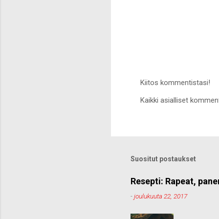
Kiitos kommentistasi!
L
Kaikki asialliset komment
ä
h
e
t
ä
k
o
Suositut postaukset
m
m
e
Resepti: Rapeat, pane
n
-
joulukuuta 22, 2017
t
t
i