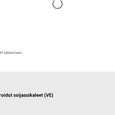
it julkaistaan.
roidut soijasuikaleet (VE)