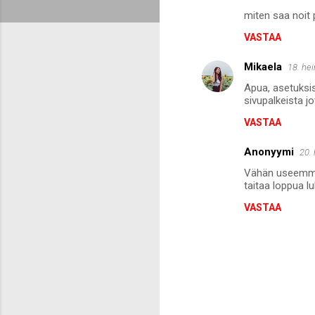
K
miten saa noit 
o
VASTAA
m
m
Mikaela
18. he
e
Apua, asetuksist
n
sivupalkeista jo
t
VASTAA
i
Anonyymi
20.
t
Vähän useemmin
taitaa loppua lu
VASTAA