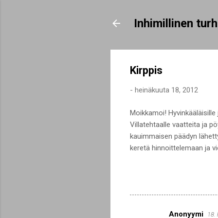
Inhimillinen tu
Kirppis
-
heinäkuuta 18, 2012
Moikkamoi! Hyvinkääläisille j
Villatehtaalle vaatteita ja 
kauimmaisen päädyn lähettyv
keretä hinnoittelemaan ja 
Anonyymi
18.