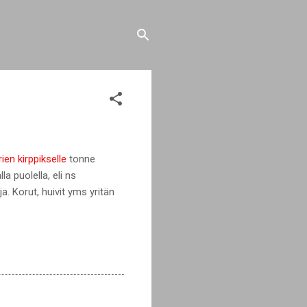
ien kirppikselle
tonne
a puolella, eli ns
. Korut, huivit yms yritän