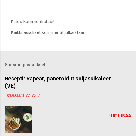
Kiitos kommentistasi!
L
Kaikki asialliset kommentit julkaistaan.
ä
h
e
t
ä
k
Suositut postaukset
o
m
m
Resepti: Rapeat, paneroidut soijasuikaleet
e
(VE)
n
t
-
joulukuuta 22, 2017
t
i
LUE LISÄÄ