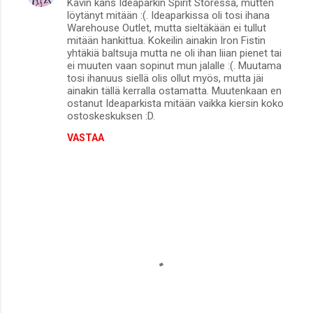
Kävin kans Ideaparkin Spirit Storessa, mutten
löytänyt mitään :(. Ideaparkissa oli tosi ihana
Warehouse Outlet, mutta sieltäkään ei tullut
mitään hankittua. Kokeilin ainakin Iron Fistin
yhtäkiä baltsuja mutta ne oli ihan liian pienet tai
ei muuten vaan sopinut mun jalalle :(. Muutama
tosi ihanuus siellä olis ollut myös, mutta jäi
ainakin tällä kerralla ostamatta. Muutenkaan en
ostanut Ideaparkista mitään vaikka kiersin koko
ostoskeskuksen :D.
VASTAA