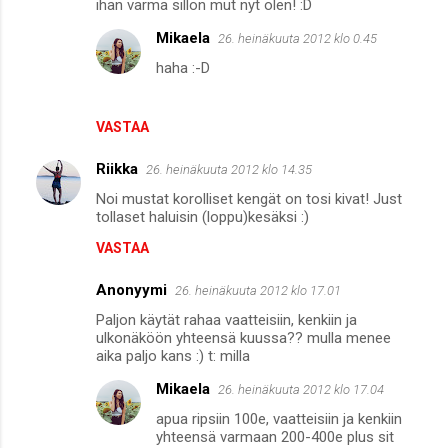
ihan varma sillon mut nyt olen! :D
m
Mikaela
26. heinäkuuta 2012 klo 0.45
m
haha :-D
e
n
VASTAA
t
i
Riikka
26. heinäkuuta 2012 klo 14.35
t
Noi mustat korolliset kengät on tosi kivat! Just
tollaset haluisin (loppu)kesäksi :)
VASTAA
Anonyymi
26. heinäkuuta 2012 klo 17.01
Paljon käytät rahaa vaatteisiin, kenkiin ja
ulkonäköön yhteensä kuussa?? mulla menee
aika paljo kans :) t: milla
Mikaela
26. heinäkuuta 2012 klo 17.04
apua ripsiin 100e, vaatteisiin ja kenkiin
yhteensä varmaan 200-400e plus sit