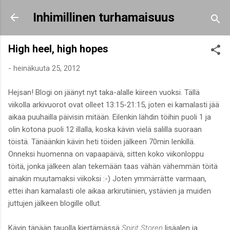
Siirry pääsisältöön
Inhimillinen turhamaisuus
High heel, high hopes
-
heinäkuuta 25, 2012
Hejsan! Blogi on jäänyt nyt taka-alalle kiireen vuoksi. Tällä
viikolla arkivuorot ovat olleet 13:15-21:15, joten ei kamalasti jää
aikaa puuhailla päivisin mitään. Eilenkin lähdin töihin puoli 1 ja
olin kotona puoli 12 illalla, koska kävin vielä salilla suoraan
töistä. Tänäänkin kävin heti töiden jälkeen 70min lenkillä.
Onneksi huomenna on vapaapäivä, sitten koko viikonloppu
töitä, jonka jälkeen alan tekemään taas vähän vähemmän töitä
ainakin muutamaksi viikoksi :-) Joten ymmärrätte varmaan,
ettei ihan kamalasti ole aikaa arkirutiinien, ystävien ja muiden
juttujen jälkeen blogille ollut.
Kävin tänään tauolla kiertämässä
Spirit Storen
lisäalen ja