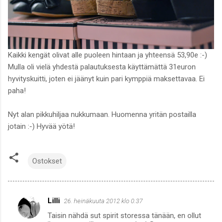
Kaikki kengät olivat alle puoleen hintaan ja yhteensä 53,90e :-)
Mulla oli vielä yhdestä palautuksesta käyttämättä 31euron
hyvityskuitti, joten ei jäänyt kuin pari kymppiä maksettavaa. Ei
paha!
Nyt alan pikkuhiljaa nukkumaan. Huomenna yritän postailla
jotain :-) Hyvää yötä!
Ostokset
Lilli
26. heinäkuuta 2012 klo 0.37
K
Taisin nähdä sut spirit storessa tänään, en ollut
o