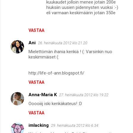
kuukaudet jolloin menee jotain 200e
hiuksiin uusien pidennysten vuoksi :-)
eli varmaan keskimäärin jotain 350e
VASTAA
Ani
26. heinäkuuta 2012 klo 21.20
Mielettömän ihania kenkiä ! (: Varsinkin nuo
keskimmäiset (:
http://life-of-ann.blogspot.fi/
VASTAA
Anna-Maria K
27. heinäkuuta 2012 klo 19.22
Ooooiiij iski kenkäkateus! :D
VASTAA
imlacking
29. heinäkuuta 2012 klo 6.34