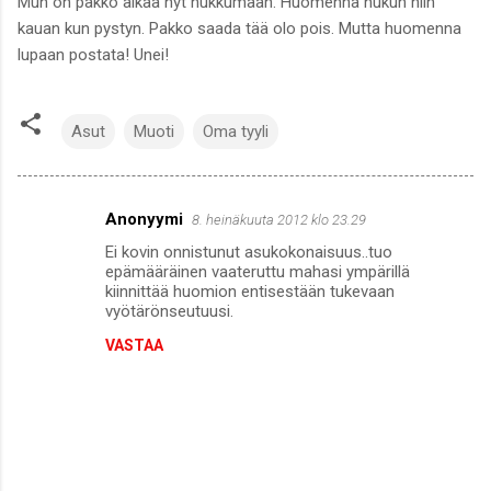
Mun on pakko alkaa nyt nukkumaan. Huomenna nukun niin
kauan kun pystyn. Pakko saada tää olo pois. Mutta huomenna
lupaan postata! Unei!
Asut
Muoti
Oma tyyli
Anonyymi
8. heinäkuuta 2012 klo 23.29
K
Ei kovin onnistunut asukokonaisuus..tuo
o
epämääräinen vaateruttu mahasi ympärillä
m
kiinnittää huomion entisestään tukevaan
vyötärönseutuusi.
m
VASTAA
e
n
t
i
t