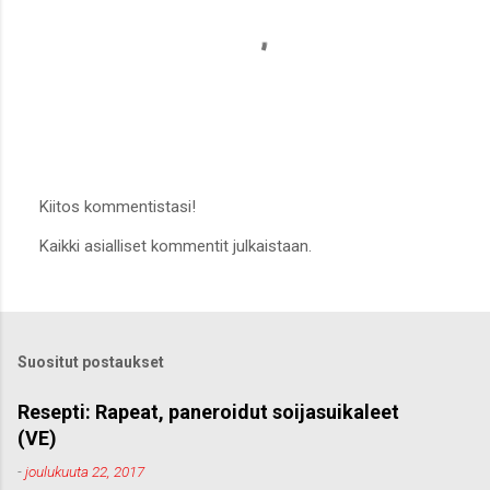
Kiitos kommentistasi!
L
Kaikki asialliset kommentit julkaistaan.
ä
h
e
t
ä
k
Suositut postaukset
o
m
m
Resepti: Rapeat, paneroidut soijasuikaleet
e
(VE)
n
t
-
joulukuuta 22, 2017
t