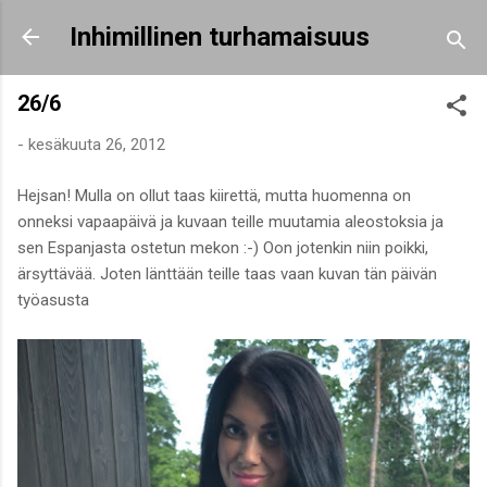
Siirry pääsisältöön
Inhimillinen turhamaisuus
26/6
-
kesäkuuta 26, 2012
Hejsan! Mulla on ollut taas kiirettä, mutta huomenna on
onneksi vapaapäivä ja kuvaan teille muutamia aleostoksia ja
sen Espanjasta ostetun mekon :-) Oon jotenkin niin poikki,
ärsyttävää. Joten länttään teille taas vaan kuvan tän päivän
työasusta