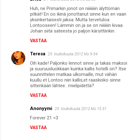
K
Huh, ne Primarkin jonot on niiiiiiiin älyttömän
o
pitkät! En oo ikinä jonottanut sinne kun en vaan
m
yksinkertaisesti jaksa. Mutta tervetuloa
Lontooseen! Lämmin on ja se on niiiiiiin kivaa.
m
Johan siitä sateesta jo paljon kärsittiinkin.
e
VASTAA
n
Teresa
25. toukokuuta 2012 klo 9.54
t
Oih kade! Paljonko lennot sinne ja takas maksoi
i
ja suuruusluokkaan kuinka kallis hotelli on? Itse
t
suunnittelen matkaa ulkomaille, mut vähän
kuullu et Lontoo niin kallis,et raaskisko sinne
sittenkään lähtee.. mielipidettä?
VASTAA
Anonyymi
25. toukokuuta 2012 klo 15.31
Forever 21 <3
VASTAA