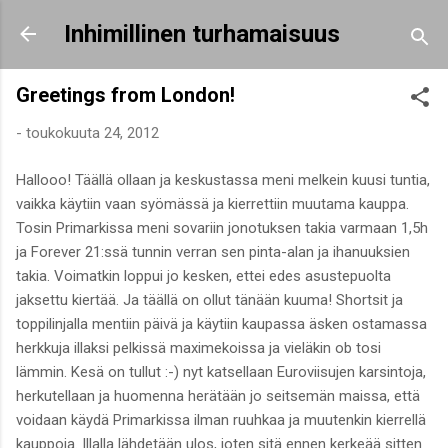
Siirry pääsisältöön
Inhimillinen turhamaisuus
Greetings from London!
-
toukokuuta 24, 2012
Hallooo! Täällä ollaan ja keskustassa meni melkein kuusi tuntia,
vaikka käytiin vaan syömässä ja kierrettiin muutama kauppa.
Tosin Primarkissa meni sovariin jonotuksen takia varmaan 1,5h
ja Forever 21:ssä tunnin verran sen pinta-alan ja ihanuuksien
takia. Voimatkin loppui jo kesken, ettei edes asustepuolta
jaksettu kiertää. Ja täällä on ollut tänään kuuma! Shortsit ja
toppilinjalla mentiin päivä ja käytiin kaupassa äsken ostamassa
herkkuja illaksi pelkissä maximekoissa ja vieläkin ob tosi
lämmin. Kesä on tullut :-) nyt katsellaan Euroviisujen karsintoja,
herkutellaan ja huomenna herätään jo seitsemän maissa, että
voidaan käydä Primarkissa ilman ruuhkaa ja muutenkin kierrellä
kauppoja. Illalla lähdetään ulos, joten sitä ennen kerkeää sitten