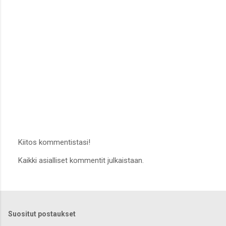
Kiitos kommentistasi!
L
Kaikki asialliset kommentit julkaistaan.
ä
h
e
t
ä
k
Suositut postaukset
o
m