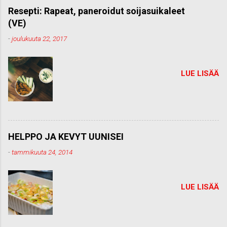
m
Resepti: Rapeat, paneroidut soijasuikaleet
e
(VE)
n
t
-
joulukuuta 22, 2017
t
i
LUE LISÄÄ
HELPPO JA KEVYT UUNISEI
-
tammikuuta 24, 2014
LUE LISÄÄ