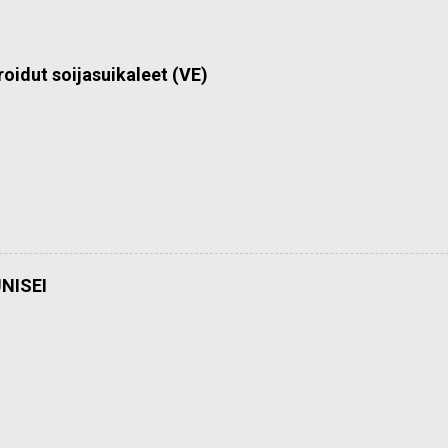
roidut soijasuikaleet (VE)
NISEI