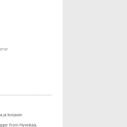
erse
 ja korjasin.
ogger from Hyvinkää,