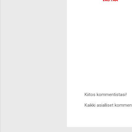
Kiitos kommentistasi!
L
Kaikki asialliset komment
ä
h
e
t
ä