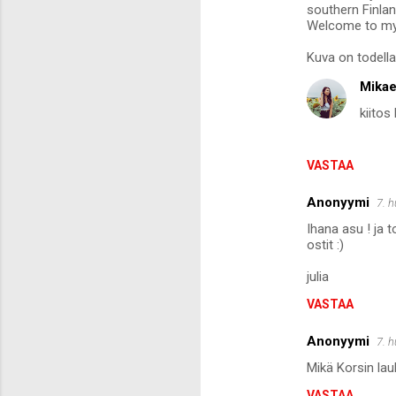
southern Finlan
m
Welcome to my l
e
Kuva on todella 
n
Mikae
t
kiitos
i
t
VASTAA
Anonyymi
7. 
Ihana asu ! ja 
ostit :)
julia
VASTAA
Anonyymi
7. 
Mikä Korsin lau
VASTAA