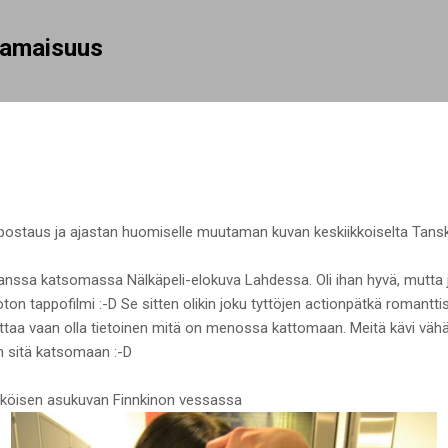
Siirry pääsisältöön
rhamaisuus
upostaus ja ajastan huomiselle muutaman kuvan keskiikkoiselta Tanska
nan kanssa katsomassa Nälkäpeli-elokuva Lahdessa. Oli ihan hyvä, mutta
on tappofilmi :-D Se sitten olikin joku tyttöjen actionpätkä romantti
attaa vaan olla tietoinen mitä on menossa kattomaan. Meitä kävi vähän
n sitä katsomaan :-D
köisen asukuvan Finnkinon vessassa