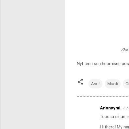
Shi
Nyt teen sen huomisen post
Asut
Muoti
O
Anonyymi
7. 
K
Tuossa sinun es
o
m
Hi there! My na