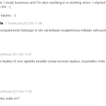
d. I study business and I'm also working in a clothing store. I started
ife :-)
kaunis. :-)
la
7. huhtikuuta 2012 klo 11.08
 korjauksesta! kielioppi ei ole varsinkaan englannissa mikään vahvuute
huhtikuuta 2012 klo 13.47
toi laukku<3 oon ajatellu kesällä ostaa korssin laukun, muistatko mit
huhtikuuta 2012 klo 17.05
kku sulla on?