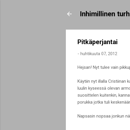
Inhimillinen tu
Pitkäperjantai
-
huhtikuuta 07, 2012
Hejsan! Nyt tulee vain pikk
Käytiin nyt illalla Cristii
luulin kyseessä olevan armot
suosittelen kuitenkin, kann
porukka jotka tuli keskenää
Napsasin nopsaa jonkun nä