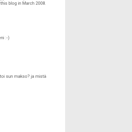
 this blog in March 2008.
ni :-)
ä toi sun makso? ja mistä