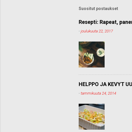
k
o
Suositut postaukset
m
m
e
Resepti: Rapeat, pane
n
-
joulukuuta 22, 2017
t
t
i
HELPPO JA KEVYT UU
-
tammikuuta 24, 2014