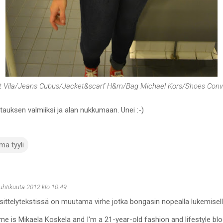
rt Vila/Jeans Cubus/Jacket&scarf H&m/Bag Michael Kors/Shoes Conv
auksen valmiiksi ja alan nukkumaan. Unei :-)
ma tyyli
huhtikuuta 2012 klo 10.49
ittelytekstissä on muutama virhe jotka bongasin nopealla lukemisella
me is Mikaela Koskela and I'm a 21-year-old fashion and lifestyle bl