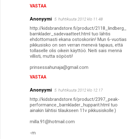
VASTAA
Anonyymi
5. huhtikuuta 2012 klo 11.48
http://kidsbrandstore.fi/product/2118_lindberg_
barnklader_sadevaatteet.html tuo lähtis
ehdottomasti ekana ostoskoriin! Mun 6-vuotias
pikkusisko on sen verran menevä tapaus, että
tollaselle olis oikein käyttöö. Neiti sais mennä
villisti, mutta söpösti!
prinsessahunaja@gmail.com
VASTAA
Anonyymi
5. huhtikuuta 2012 klo 12.17
http://kidsbrandstore.fi/product/2397_peak-
performance_barnklader_hupparit.html tuo
ainakin lähtisi tilaukseen 11v pikkusiskolle:)
milla.91@hotmail.com
-m