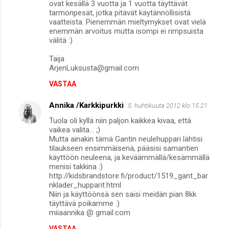
ovat kesällä 3 vuotta ja 1 vuotta täyttävät
tarmonpesät, jotka pitävät käytännöllisistä
vaatteista. Pienemmän mieltymykset ovat vielä
enemmän arvoitus mutta isompi ei rimpsuista
välitä :)
Taija
ArjenLuksusta@gmail.com
VASTAA
Annika /Karkkipurkki
5. huhtikuuta 2012 klo 15.21
Tuola oli kyllä niin paljon kaikkea kivaa, että
vaikea valita... ;)
Mutta ainakin tämä Gantin neulehuppari lähtisi
tilaukseen ensimmäisenä, pääsisi samantien
käyttöön neuleena, ja keväämmällä/kesämmällä
menisi takkina :)
http://kidsbrandstore.fi/product/1519_gant_bar
nklader_hupparit.html
Niin ja käyttöönsä sen saisi meidän pian 8kk
täyttävä poikamme :)
miiaannika @ gmail.com
VASTAA