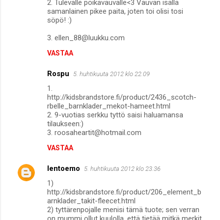
2. Tulevalle poikavauvalle<3 Vauvan isällä
samanlainen pikee paita, joten toi olisi tosi
söpö! :)
3. ellen_88@luukku.com
VASTAA
Rospu
5. huhtikuuta 2012 klo 22.09
1.
http://kidsbrandstore.fi/product/2436_scotch-
rbelle_barnklader_mekot-hameet.html
2. 9-vuotias serkku tyttö saisi haluamansa
tilaukseen:)
3. roosaheartit@hotmail.com
VASTAA
lentoemo
5. huhtikuuta 2012 klo 23.36
1)
http://kidsbrandstore.fi/product/206_element_b
arnklader_takit-fleecet.html
2) tyttärenpojalle menisi tämä tuote; sen verran
on mummi ollut kuulolla, että tietää mitkä merkit