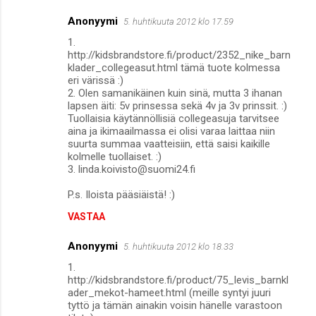
Anonyymi
5. huhtikuuta 2012 klo 17.59
1.
http://kidsbrandstore.fi/product/2352_nike_barn
klader_collegeasut.html tämä tuote kolmessa
eri värissä :)
2. Olen samanikäinen kuin sinä, mutta 3 ihanan
lapsen äiti: 5v prinsessa sekä 4v ja 3v prinssit. :)
Tuollaisia käytännöllisiä collegeasuja tarvitsee
aina ja ikimaailmassa ei olisi varaa laittaa niin
suurta summaa vaatteisiin, että saisi kaikille
kolmelle tuollaiset. :)
3. linda.koivisto@suomi24.fi
P.s. Iloista pääsiäistä! :)
VASTAA
Anonyymi
5. huhtikuuta 2012 klo 18.33
1.
http://kidsbrandstore.fi/product/75_levis_barnkl
ader_mekot-hameet.html (meille syntyi juuri
tyttö ja tämän ainakin voisin hänelle varastoon