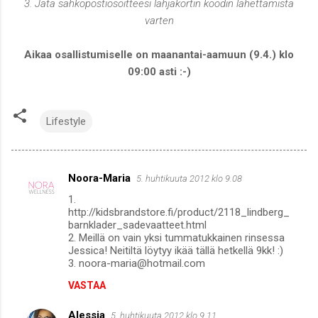
3. Jätä sähköpostiosoitteesi lahjakortin koodin lähettämistä
varten
Aikaa osallistumiselle on maanantai-aamuun (9.4.) klo
09:00 asti :-)
Lifestyle
Noora-Maria
5. huhtikuuta 2012 klo 9.08
K
1.
o
http://kidsbrandstore.fi/product/2118_lindberg_
m
barnklader_sadevaatteet.html
2. Meillä on vain yksi tummatukkainen rinsessa
m
Jessica! Neitiltä löytyy ikää tällä hetkellä 9kk! :)
3. noora-maria@hotmail.com
e
n
VASTAA
t
Alessia
5. huhtikuuta 2012 klo 9.11