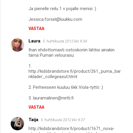
Ja pienelle reilu 1 v pojalle menisi :)
Jessica.forsel@luukku.com
VASTAA
Laura
5. huhtikuuta 2012 klo 9.34
Ihan ehdottomasti ostoskoriin lähtisi ainakin
tämä Puman velourasu:
1.
http://kidsbrandstore.fi/product/261_puma_bar
nklader_collegeasut.html
2. Perheeseen kuuluu 6kk Viola-tyttö :)
3. lauramalinen@netti.fi
VASTAA
Taija
5. huhtikuuta 2012 klo 9.37
http://kidsbrandstore.fi/product/1671_nova-