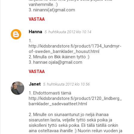
vanhemmille. :)
3. niinanni(at)gmail.com
VASTAA
Hanna
5. huhtikuuta 2012 klo 10.14
1.
http://kidsbrandstore.fi/product/1734_lundmyr-
of-sweden_barnklader_housut.html
2. Minulla on 8kk ikäinen tyttö :)
3. hannae.ojala@gmail.com
VASTAA
Janet
5. huhtikuuta 2012 klo 10.56
1. Ehdottomasti tämä
http://kidsbrandstore.fi/product/2120_lindberg_
barnklader_sadevaatteet.html
2. Minulle on siunaantunut jo neljä ihanaa
sisarusten lasta, veljelle tyttö sekä poika ja
siskolleni tyttö sekä poika. Eli tällä tätillä onkin
aina osteltavaa ihanille :) Nuorin reilun vuoden ja