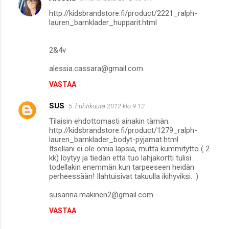
i
http://kidsbrandstore.fi/product/2221_ralph-
t
lauren_barnklader_hupparit.html
2&4v
alessia.cassara@gmail.com
VASTAA
SUS
5. huhtikuuta 2012 klo 9.12
Tilaisin ehdottomasti ainakin tämän:
http://kidsbrandstore.fi/product/1279_ralph-
lauren_barnklader_bodyt-pyjamat.html
Itselläni ei ole omia lapsia, mutta kummityttö ( 2
kk) löytyy ja tiedän että tuo lahjakortti tulisi
todellakin enemmän kun tarpeeseen heidän
perheessään! Ilahtuisivat takuulla ikihyviksi. :)
susanna.makinen2@gmail.com
VASTAA