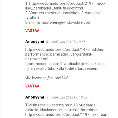
1. http://kidsbrandstore.fi/product/2197_mikk-
line_barnklader_takit-fleecet.html
2. Vaatteet menisivät isosiskoni 3-vuotiaalle
tytölle :)
3. minna.mustonen@windowslive.com
VASTAA
Anonyymi
5. huhtikuuta 2012 klo 9.55
http://kidsbrandstore.fi/product/1475_adidas-
performance_barnklader_verkkaritakit-
tuulitakit.html
tuommoisen tilaisin 9 vuotiaalle pikkusiskolleni
=) lahjakortti tulisi kyllä todella tarpeeseen.
viivi.hyvonen@suomi24.fi
VASTAA
Anonyymi
5. huhtikuuta 2012 klo 10.02
Tilaisin urheiluvaatetta mun 10-vuotiaalle
siskolle, tilaukseen lähtis ainaki tämmönen:
http://kidsbrandstore.fi/product/1197_nike_barn