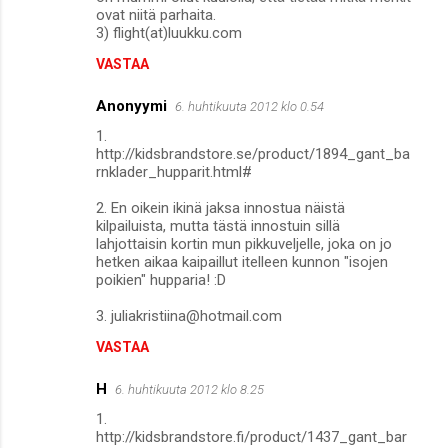
ovat niitä parhaita.
3) flight(at)luukku.com
VASTAA
Anonyymi
6. huhtikuuta 2012 klo 0.54
1.
http://kidsbrandstore.se/product/1894_gant_ba
rnklader_hupparit.html#
2. En oikein ikinä jaksa innostua näistä
kilpailuista, mutta tästä innostuin sillä
lahjottaisin kortin mun pikkuveljelle, joka on jo
hetken aikaa kaipaillut itelleen kunnon "isojen
poikien" hupparia! :D
3. juliakristiina@hotmail.com
VASTAA
H
6. huhtikuuta 2012 klo 8.25
1.
http://kidsbrandstore.fi/product/1437_gant_bar