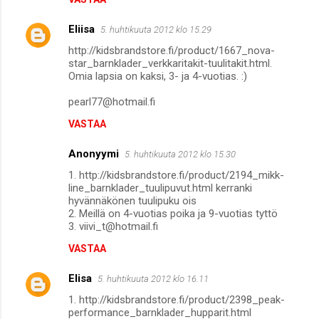
Eliisa
5. huhtikuuta 2012 klo 15.29
http://kidsbrandstore.fi/product/1667_nova-
star_barnklader_verkkaritakit-tuulitakit.html.
Omia lapsia on kaksi, 3- ja 4-vuotias. :)
pearl77@hotmail.fi
VASTAA
Anonyymi
5. huhtikuuta 2012 klo 15.30
1. http://kidsbrandstore.fi/product/2194_mikk-
line_barnklader_tuulipuvut.html kerranki
hyvännäkönen tuulipuku ois
2. Meillä on 4-vuotias poika ja 9-vuotias tyttö
3. viivi_t@hotmail.fi
VASTAA
Elisa
5. huhtikuuta 2012 klo 16.11
1. http://kidsbrandstore.fi/product/2398_peak-
performance_barnklader_hupparit.html