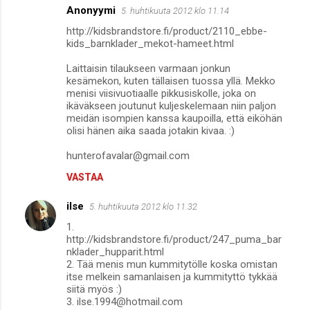
Anonyymi
5. huhtikuuta 2012 klo 11.14
http://kidsbrandstore.fi/product/2110_ebbe-
kids_barnklader_mekot-hameet.html
Laittaisin tilaukseen varmaan jonkun
kesämekon, kuten tällaisen tuossa yllä. Mekko
menisi viisivuotiaalle pikkusiskolle, joka on
ikäväkseen joutunut kuljeskelemaan niin paljon
meidän isompien kanssa kaupoilla, että eiköhän
olisi hänen aika saada jotakin kivaa. :)
hunterofavalar@gmail.com
VASTAA
ilse
5. huhtikuuta 2012 klo 11.32
1.
http://kidsbrandstore.fi/product/247_puma_bar
nklader_hupparit.html
2. Tää menis mun kummitytölle koska omistan
itse melkein samanlaisen ja kummityttö tykkää
siitä myös :)
3. ilse.1994@hotmail.com