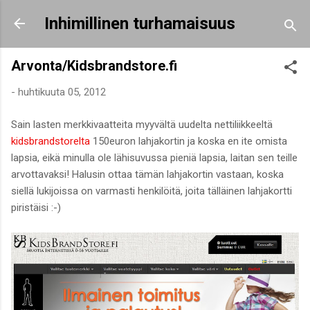
Siirry pääsisältöön
Inhimillinen turhamaisuus
Arvonta/Kidsbrandstore.fi
-
huhtikuuta 05, 2012
Sain lasten merkkivaatteita myyvältä uudelta nettiliikkeeltä
kidsbrandstorelta
150euron lahjakortin ja koska en ite omista
lapsia, eikä minulla ole lähisuvussa pieniä lapsia, laitan sen teille
arvottavaksi! Halusin ottaa tämän lahjakortin vastaan, koska
siellä lukijoissa on varmasti henkilöitä, joita tälläinen lahjakortti
piristäisi :-)