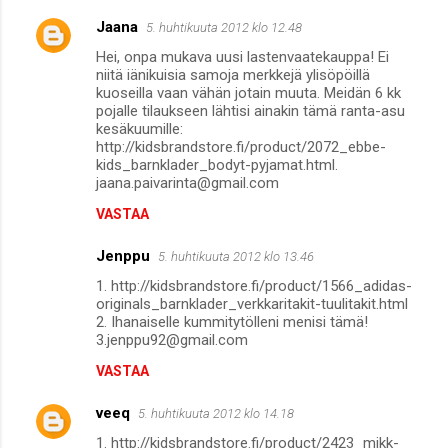
Jaana
5. huhtikuuta 2012 klo 12.48
Hei, onpa mukava uusi lastenvaatekauppa! Ei
niitä iänikuisia samoja merkkejä ylisöpöillä
kuoseilla vaan vähän jotain muuta. Meidän 6 kk
pojalle tilaukseen lähtisi ainakin tämä ranta-asu
kesäkuumille:
http://kidsbrandstore.fi/product/2072_ebbe-
kids_barnklader_bodyt-pyjamat.html.
jaana.paivarinta@gmail.com
VASTAA
Jenppu
5. huhtikuuta 2012 klo 13.46
1. http://kidsbrandstore.fi/product/1566_adidas-
originals_barnklader_verkkaritakit-tuulitakit.html
2. Ihanaiselle kummitytölleni menisi tämä!
3.jenppu92@gmail.com
VASTAA
veeq
5. huhtikuuta 2012 klo 14.18
1. http://kidsbrandstore.fi/product/2423_mikk-