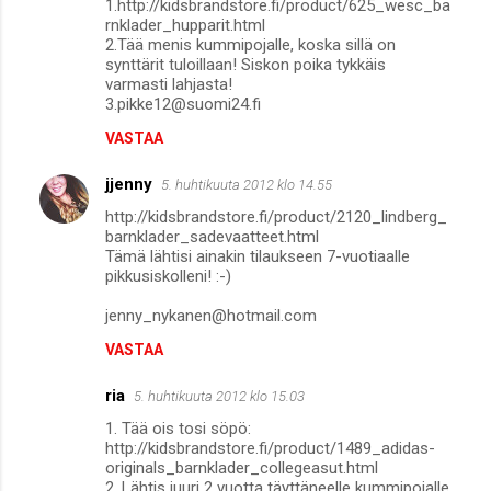
1.http://kidsbrandstore.fi/product/625_wesc_ba
rnklader_hupparit.html
2.Tää menis kummipojalle, koska sillä on
synttärit tuloillaan! Siskon poika tykkäis
varmasti lahjasta!
3.pikke12@suomi24.fi
VASTAA
jjenny
5. huhtikuuta 2012 klo 14.55
http://kidsbrandstore.fi/product/2120_lindberg_
barnklader_sadevaatteet.html
Tämä lähtisi ainakin tilaukseen 7-vuotiaalle
pikkusiskolleni! :-)
jenny_nykanen@hotmail.com
VASTAA
ria
5. huhtikuuta 2012 klo 15.03
1. Tää ois tosi söpö:
http://kidsbrandstore.fi/product/1489_adidas-
originals_barnklader_collegeasut.html
2. Lähtis juuri 2 vuotta täyttäneelle kummipojalle