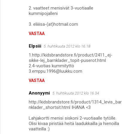
2. vaatteet menisivät 3-vuotiaalle
kummipojalleni
3. eliiiisa-(at)hotmail.com
VASTAA
Elpsiii
5. huhtikuuta 2012 klo 16.18
1.http://kidsbrandstore.fi/product/2411_ej-
sikke-lej_barnklader_topit-puserot.html
2.4-vuotias kummityttö
3.emppu.1996@luukku.com
VASTAA
Anonyymi
5. huhtikuuta 2012 klo 16.34
http://kidsbrandstore.fi/product/1314_levis_bar
nklader_shortsit.html IHANA <3
Lahjakortti menisi siskoni 2-vuotiaalle tytölle.
Olisi kivaa piristää heitä laadukkailla ja hienoilla
vaatteilla :)