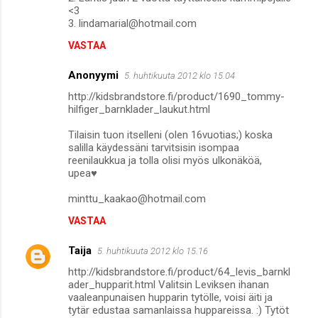
<3
3. lindamarial@hotmail.com
VASTAA
Anonyymi
5. huhtikuuta 2012 klo 15.04
http://kidsbrandstore.fi/product/1690_tommy-
hilfiger_barnklader_laukut.html
Tilaisin tuon itselleni (olen 16vuotias;) koska
salilla käydessäni tarvitsisin isompaa
reenilaukkua ja tolla olisi myös ulkonäköä,
upea♥
minttu_kaakao@hotmail.com
VASTAA
Taija
5. huhtikuuta 2012 klo 15.16
http://kidsbrandstore.fi/product/64_levis_barnkl
ader_hupparit.html Valitsin Leviksen ihanan
vaaleanpunaisen hupparin tytölle, voisi äiti ja
tytär edustaa samanlaissa huppareissa. :) Tytöt