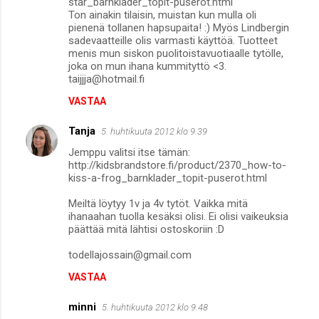
star_barnklader_topit-puserot.html
Ton ainakin tilaisin, muistan kun mulla oli
pienenä tollanen hapsupaita! :) Myös Lindbergin
sadevaatteille olis varmasti käyttöä. Tuotteet
menis mun siskon puolitoistavuotiaalle tytölle,
joka on mun ihana kummityttö <3.
taijjja@hotmail.fi
VASTAA
Tanja
5. huhtikuuta 2012 klo 9.39
Jemppu valitsi itse tämän:
http://kidsbrandstore.fi/product/2370_how-to-
kiss-a-frog_barnklader_topit-puserot.html
Meiltä löytyy 1v ja 4v tytöt. Vaikka mitä
ihanaahan tuolla kesäksi olisi. Ei olisi vaikeuksia
päättää mitä lähtisi ostoskoriin :D
todellajossain@gmail.com
VASTAA
minni
5. huhtikuuta 2012 klo 9.48