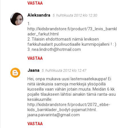
VASTAA
Aleksandra
5. huhtikuuta 2012 klo 12.30
1.
http://kidsbrandstore.fi/product/73_levis_barnkl
ader_farkut.html
2. Tilaisin ehdottomasti nämä leviksen
farkkuhaalarit puolivuotiaalle kummipojalleni ! : )
3. nea.lindroth@hotmail.com
VASTAA
Jaana
5. huhtikuuta 2012 klo 12.47
Hei, onpa mukava uusi lastenvaatekauppa! Ei
niitä iänikuisia samoja merkkejä ylisöpöillä
kuoseilla vaan vähän jotain muuta. Meidän 6 kk
pojalle tilaukseen lähtisi ainakin tämä ranta-asu
kesäkuumille:
http://kidsbrandstore.fi/product/2072_ebbe-
kids_barnklader_bodyt-pyjamat.html.
jaana.paivarinta@gmail.com
VASTAA