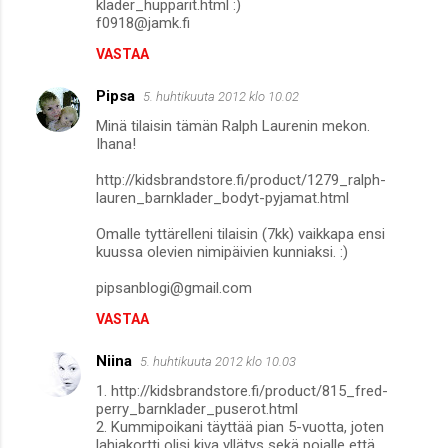
klader_hupparit.html :)
f0918@jamk.fi
VASTAA
Pipsa
5. huhtikuuta 2012 klo 10.02
Minä tilaisin tämän Ralph Laurenin mekon.
Ihana!
http://kidsbrandstore.fi/product/1279_ralph-
lauren_barnklader_bodyt-pyjamat.html
Omalle tyttärelleni tilaisin (7kk) vaikkapa ensi
kuussa olevien nimipäivien kunniaksi. :)
pipsanblogi@gmail.com
VASTAA
Niina
5. huhtikuuta 2012 klo 10.03
1. http://kidsbrandstore.fi/product/815_fred-
perry_barnklader_puserot.html
2. Kummipoikani täyttää pian 5-vuotta, joten
lahjakortti olisi kiva yllätys sekä pojalle että