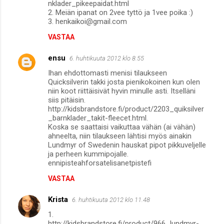
nklader_pikeepaidat.html
2. Meiän ipanat on 2vee tyttö ja 1vee poika :)
3. henkaikoi@gmail.com
VASTAA
ensu
6. huhtikuuta 2012 klo 8.55
Ihan ehdottomasti menisi tilaukseen
Quicksilverin takki josta pienikokoinen kun olen
niin koot riittäisivät hyvin minulle asti. Itselläni
siis pitäisin.
http://kidsbrandstore.fi/product/2203_quiksilver
_barnklader_takit-fleecet.html.
Koska se saattaisi vaikuttaa vähän (ai vähän)
ahneelta, niin tilaukseen lähtisi myös ainakin
Lundmyr of Swedenin hauskat pipot pikkuveljelle
ja perheen kummipojalle.
ennipisteahforsatelisanetpistefi
VASTAA
Krista
6. huhtikuuta 2012 klo 11.48
1.
http://kidsbrandstore.fi/product/966_lundmyr-