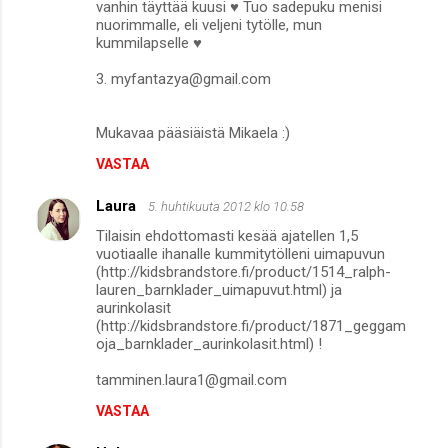
vanhin täyttää kuusi ♥ Tuo sadepuku menisi
nuorimmalle, eli veljeni tytölle, mun
kummilapselle ♥
3. myfantazya@gmail.com
Mukavaa pääsiäistä Mikaela :)
VASTAA
Laura
5. huhtikuuta 2012 klo 10.58
Tilaisin ehdottomasti kesää ajatellen 1,5
vuotiaalle ihanalle kummitytölleni uimapuvun
(http://kidsbrandstore.fi/product/1514_ralph-
lauren_barnklader_uimapuvut.html) ja
aurinkolasit
(http://kidsbrandstore.fi/product/1871_geggam
oja_barnklader_aurinkolasit.html) !
tamminen.laura1@gmail.com
VASTAA