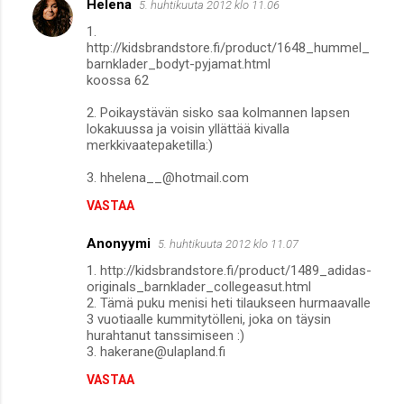
Helena
5. huhtikuuta 2012 klo 11.06
1.
http://kidsbrandstore.fi/product/1648_hummel_
barnklader_bodyt-pyjamat.html
koossa 62
2. Poikaystävän sisko saa kolmannen lapsen
lokakuussa ja voisin yllättää kivalla
merkkivaatepaketilla:)
3. hhelena__@hotmail.com
VASTAA
Anonyymi
5. huhtikuuta 2012 klo 11.07
1. http://kidsbrandstore.fi/product/1489_adidas-
originals_barnklader_collegeasut.html
2. Tämä puku menisi heti tilaukseen hurmaavalle
3 vuotiaalle kummitytölleni, joka on täysin
hurahtanut tanssimiseen :)
3. hakerane@ulapland.fi
VASTAA