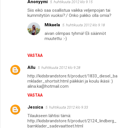
Anonyymi
5. huhtikuuta 2012 klo 9.15
Siis eikö saa osallistua vaikka veljenpojan tai
kummitytön vuoksi?:/ Onko pakko olla omia?
Mikaela
5. huhtikuuta 2012 klo 9.18
aivan olimpas tyhmä! Eli säännöt
muutettu :-)
VASTAA
Allu
5. huhtikuuta 2012 klo 9.28
http://kidsbrandstore.fi/product/1833_diesel_ba
rnklader_shortsit.html päikkäri ja koulu ikäsii :)
alina.ka@hotmail.com
VASTAA
Jessica
5. huhtikuuta 2012 klo 9.33
Tilaukseen lähtisi tämä:
http://kidsbrandstore.fi/product/2124_lindberg_
barnklader_sadevaatteet.html