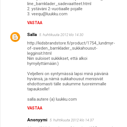
line_barnklader_sadevaatteet.html
2. ystäväni 2-vuotiaalle pojalle
3. veequ@luukku.com
VASTAA
Salla
5. huhtikuuta 2012 klo 14.30
http://kidsbrandstore.fi/product/1754_lundmyr-
of-sweden_barnklader_sukkahousut-
legginsit.html
Niin suloiset sukkikset, että alkoi
hymyilyttämään:)
Veljelleni on syntymässä lapsi minä päivänä
hyvänsä, ja nämä sukkahousut menisivät
ehdottomasti tälle sukumme tuoreimmalle
tapaukselle!
salla.autere (a) luukku.com
VASTAA
Anonyymi
5. huhtikuuta 2012 klo 14.37