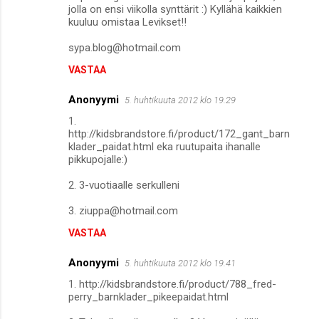
jolla on ensi viikolla synttärit :) Kyllähä kaikkien
kuuluu omistaa Levikset!!
sypa.blog@hotmail.com
VASTAA
Anonyymi
5. huhtikuuta 2012 klo 19.29
1.
http://kidsbrandstore.fi/product/172_gant_barn
klader_paidat.html eka ruutupaita ihanalle
pikkupojalle:)
2. 3-vuotiaalle serkulleni
3. ziuppa@hotmail.com
VASTAA
Anonyymi
5. huhtikuuta 2012 klo 19.41
1. http://kidsbrandstore.fi/product/788_fred-
perry_barnklader_pikeepaidat.html