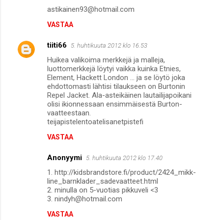
astikainen93@hotmail.com
VASTAA
tiiti66
5. huhtikuuta 2012 klo 16.53
Huikea valikoima merkkejä ja malleja,
luottomerkkejä löytyi vaikka kuinka Etnies,
Element, Hackett London ... ja se löytö joka
ehdottomasti lähtisi tilaukseen on Burtonin
Repel Jacket. Ala-asteikäinen lautailijapoikani
olisi ikionnessaan ensimmäisestä Burton-
vaatteestaan.
teijapistelentoatelisanetpistefi
VASTAA
Anonyymi
5. huhtikuuta 2012 klo 17.40
1. http://kidsbrandstore.fi/product/2424_mikk-
line_barnklader_sadevaatteet.html
2. minulla on 5-vuotias pikkuveli <3
3. nindyh@hotmail.com
VASTAA