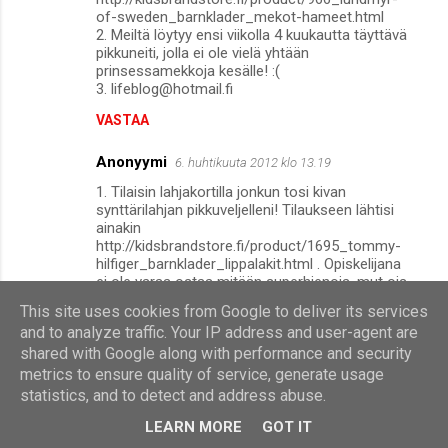
of-sweden_barnklader_mekot-hameet.html
2. Meiltä löytyy ensi viikolla 4 kuukautta täyttävä
pikkuneiti, jolla ei ole vielä yhtään
prinsessamekkoja kesälle! :(
3. lifeblog@hotmail.fi
VASTAA
Anonyymi
6. huhtikuuta 2012 klo 13.19
1. Tilaisin lahjakortilla jonkun tosi kivan
synttärilahjan pikkuveljelleni! Tilaukseen lähtisi
ainakin
http://kidsbrandstore.fi/product/1695_tommy-
hilfiger_barnklader_lippalakit.html . Opiskelijana
ei ole varaa ostaa mitään superhienoja, mut ois
ihanaa saada antaa sille vaikka joku hieno
This site uses cookies from Google to deliver its services
huppari synttärilahjaksi:)
and to analyze traffic. Your IP address and user-agent are
2. Pikkuveli on 17v!
shared with Google along with performance and security
3. pruely@hotmail.com
metrics to ensure quality of service, generate usage
VASTAA
statistics, and to detect and address abuse.
Siili
LEARN MORE
GOT IT
6. huhtikuuta 2012 klo 16.35