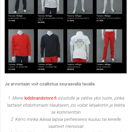
Ja arvontaan voit osallistua seuraavalla tavalla:
1. Mene
kidsbrandstore.fi
sivustolle ja valitse yksi tuote, jonka
laittaisit ehdottomasti tilaukseen, jos voitat lahjakortin ja linkitä
se kommenttiin
2. Kerro minkä ikäisiä lapsia perheeseesi kuuluu tai kenelle
vaatteet menisivät