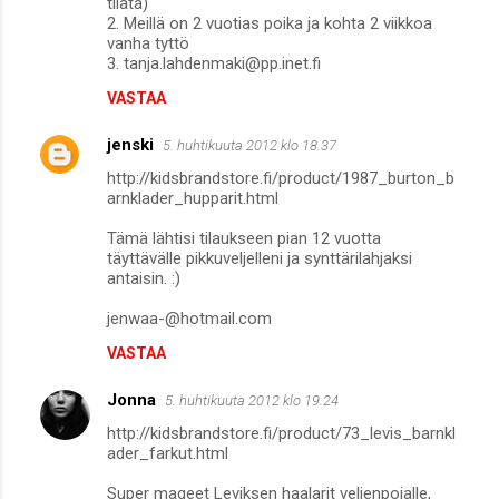
tilata)
2. Meillä on 2 vuotias poika ja kohta 2 viikkoa
vanha tyttö
3. tanja.lahdenmaki@pp.inet.fi
VASTAA
jenski
5. huhtikuuta 2012 klo 18.37
http://kidsbrandstore.fi/product/1987_burton_b
arnklader_hupparit.html
Tämä lähtisi tilaukseen pian 12 vuotta
täyttävälle pikkuveljelleni ja synttärilahjaksi
antaisin. :)
jenwaa-@hotmail.com
VASTAA
Jonna
5. huhtikuuta 2012 klo 19.24
http://kidsbrandstore.fi/product/73_levis_barnkl
ader_farkut.html
Super mageet Leviksen haalarit veljenpojalle,