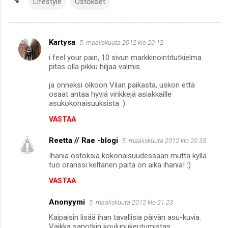
Lifestyle
Ostokset
Kartysa
5. maaliskuuta 2012 klo 20.12
K
i feel your pain, 10 sivun markkinointitutkielma
o
pitäs olla pikku hiljaa valmis...
m
ja onneksi olkoon Vilan paikasta, uskon että
m
osaat antaa hyviä vinkkejä asiakkaille
asukokonaisuuksista :)
e
n
VASTAA
t
Reetta // Rae -blogi
5. maaliskuuta 2012 klo 20.33
i
Ihania ostoksia kokonaisuudessaan mutta kyllä
t
tuo oranssi keltanen paita on aika ihania! :)
VASTAA
Anonyymi
5. maaliskuuta 2012 klo 21.23
Kaipaisin lisää ihan tavallisia päivän asu-kuvia.
Vaikka sanotkin koulupukeutumistas