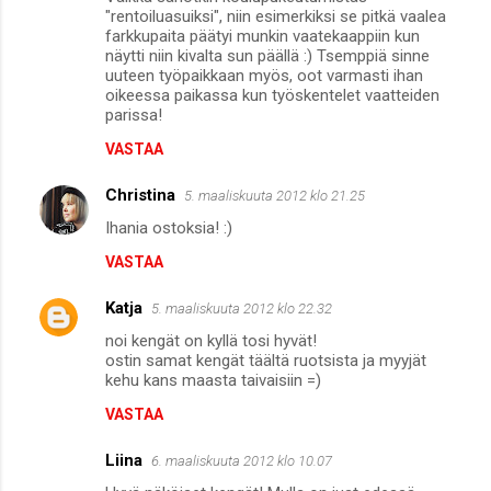
"rentoiluasuiksi", niin esimerkiksi se pitkä vaalea
farkkupaita päätyi munkin vaatekaappiin kun
näytti niin kivalta sun päällä :) Tsemppiä sinne
uuteen työpaikkaan myös, oot varmasti ihan
oikeessa paikassa kun työskentelet vaatteiden
parissa!
VASTAA
Christina
5. maaliskuuta 2012 klo 21.25
Ihania ostoksia! :)
VASTAA
Katja
5. maaliskuuta 2012 klo 22.32
noi kengät on kyllä tosi hyvät!
ostin samat kengät täältä ruotsista ja myyjät
kehu kans maasta taivaisiin =)
VASTAA
Liina
6. maaliskuuta 2012 klo 10.07