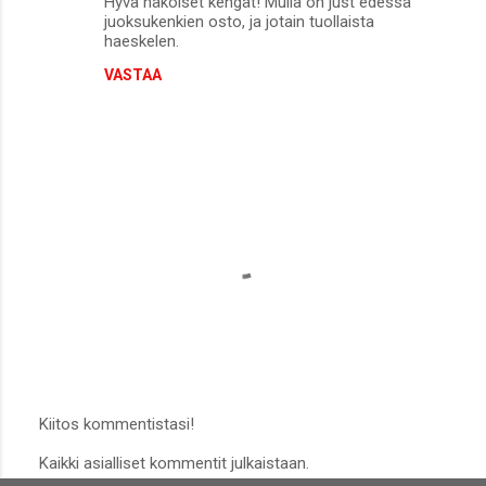
Hyvä näköiset kengät! Mulla on just edessä
juoksukenkien osto, ja jotain tuollaista
haeskelen.
VASTAA
Kiitos kommentistasi!
L
Kaikki asialliset kommentit julkaistaan.
ä
h