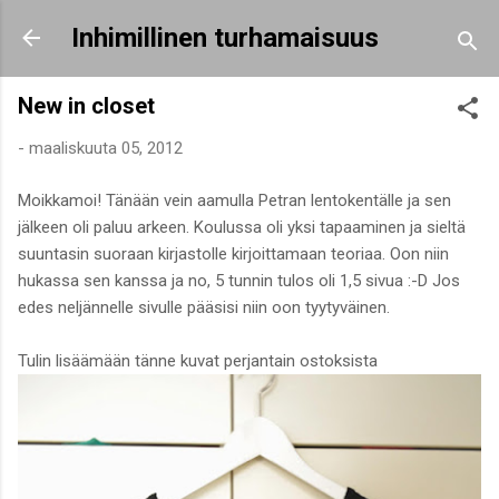
Siirry pääsisältöön
Inhimillinen turhamaisuus
New in closet
-
maaliskuuta 05, 2012
Moikkamoi! Tänään vein aamulla Petran lentokentälle ja sen
jälkeen oli paluu arkeen. Koulussa oli yksi tapaaminen ja sieltä
suuntasin suoraan kirjastolle kirjoittamaan teoriaa. Oon niin
hukassa sen kanssa ja no, 5 tunnin tulos oli 1,5 sivua :-D Jos
edes neljännelle sivulle pääsisi niin oon tyytyväinen.
Tulin lisäämään tänne kuvat perjantain ostoksista