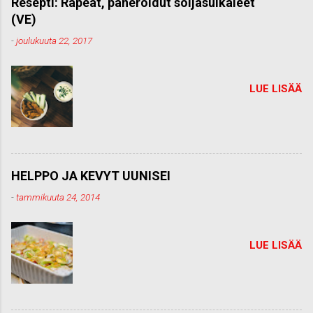
Resepti: Rapeat, paneroidut soijasuikaleet
e
(VE)
n
t
-
joulukuuta 22, 2017
t
i
LUE LISÄÄ
HELPPO JA KEVYT UUNISEI
-
tammikuuta 24, 2014
LUE LISÄÄ