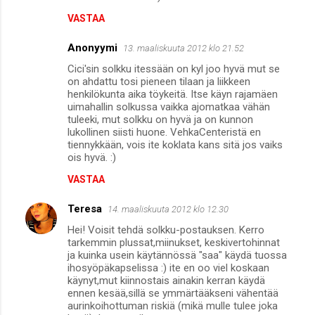
VASTAA
Anonyymi
13. maaliskuuta 2012 klo 21.52
Cici'sin solkku itessään on kyl joo hyvä mut se
on ahdattu tosi pieneen tilaan ja liikkeen
henkilökunta aika töykeitä. Itse käyn rajamäen
uimahallin solkussa vaikka ajomatkaa vähän
tuleeki, mut solkku on hyvä ja on kunnon
lukollinen siisti huone. VehkaCenteristä en
tiennykkään, vois ite koklata kans sitä jos vaiks
ois hyvä. :)
VASTAA
Teresa
14. maaliskuuta 2012 klo 12.30
Hei! Voisit tehdä solkku-postauksen. Kerro
tarkemmin plussat,miinukset, keskivertohinnat
ja kuinka usein käytännössä "saa" käydä tuossa
ihosyöpäkapselissa :) ite en oo viel koskaan
käynyt,mut kiinnostais ainakin kerran käydä
ennen kesää,sillä se ymmärtääkseni vähentää
aurinkoihottuman riskiä (mikä mulle tulee joka