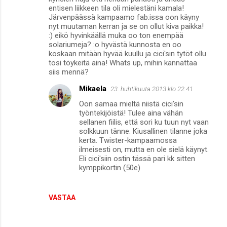
entisen liikkeen tila oli mielestäni kamala!
Järvenpäässä kampaamo fab:issa oon käyny
nyt muutaman kerran ja se on ollut kiva paikka!
:) eikö hyvinkäällä muka oo ton enempää
solariumeja? :o hyvästä kunnosta en oo
koskaan mitään hyvää kuullu ja cici'sin tytöt ollu
tosi töykeitä aina! Whats up, mihin kannattaa
siis mennä?
Mikaela
23. huhtikuuta 2013 klo 22.41
Oon samaa mieltä niistä cici'sin
työntekijöistä! Tulee aina vähän
sellanen fiilis, että sori ku tuun nyt vaan
solkkuun tänne. Kiusallinen tilanne joka
kerta. Twister-kampaamossa
ilmeisesti on, mutta en ole sielä käynyt.
Eli cici'siin ostin tässä pari kk sitten
kymppikortin (50e)
VASTAA