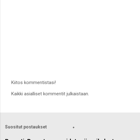
Kiitos kommentistasi!
L
Kaikki asialliset kommentit julkaistaan.
ä
h
e
t
ä
k
Suositut postaukset
o
m
m