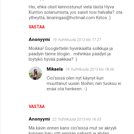
Hei, ehkä olisit kiinnostunut vielä tästä Hyva
Kunton solariumista, jos saisit tosi halvalla? ota
ytheyttä, liinaringas@hotmail.com Kiitos :)
VASTAA
Anonyymi
19. huhtikuuta 2013 klo 17.27
Moikka! Googlettelin hyvinkäältä solkkuja ja
päädyin tänne blogiin... mihinkäs päädyit ja
löytykö hyvää paikkaa? :)
Mikaela
19. huhtikuuta 2013 klo 18.06
Cici'sissä olen nyt käynyt kun
muuttanut uusiin tiloihin, niin tuoksu ei
enää ota henkeen :-)
VASTAA
Anonyymi
22. huhtikuuta 2013 klo 16.03
Mä kävin ennen kans cici'sissä mut se akryyli
kynsien haju otti nenään pahasti ja ahdas