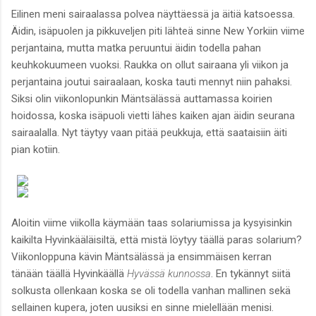
Eilinen meni sairaalassa polvea näyttäessä ja äitiä katsoessa.
Äidin, isäpuolen ja pikkuveljen piti lähteä sinne New Yorkiin viime
perjantaina, mutta matka peruuntui äidin todella pahan
keuhkokuumeen vuoksi. Raukka on ollut sairaana yli viikon ja
perjantaina joutui sairaalaan, koska tauti mennyt niin pahaksi.
Siksi olin viikonlopunkin Mäntsälässä auttamassa koirien
hoidossa, koska isäpuoli vietti lähes kaiken ajan äidin seurana
sairaalalla. Nyt täytyy vaan pitää peukkuja, että saataisiin äiti
pian kotiin.
Aloitin viime viikolla käymään taas solariumissa ja kysyisinkin
kaikilta Hyvinkääläisiltä, että mistä löytyy täällä paras solarium?
Viikonloppuna kävin Mäntsälässä ja ensimmäisen kerran
tänään täällä Hyvinkäällä
Hyvässä kunnossa
. En tykännyt siitä
solkusta ollenkaan koska se oli todella vanhan mallinen sekä
sellainen kupera, joten uusiksi en sinne mielellään menisi.