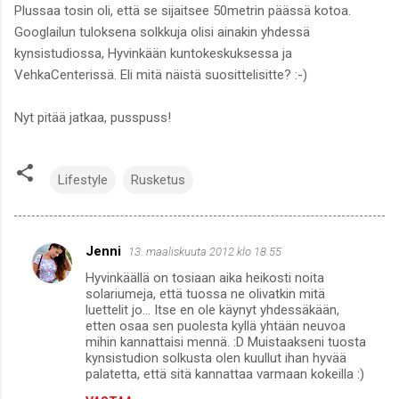
Plussaa tosin oli, että se sijaitsee 50metrin päässä kotoa.
Googlailun tuloksena solkkuja olisi ainakin yhdessä
kynsistudiossa, Hyvinkään kuntokeskuksessa ja
VehkaCenterissä. Eli mitä näistä suosittelisitte? :-)
Nyt pitää jatkaa, pusspuss!
Lifestyle
Rusketus
Jenni
13. maaliskuuta 2012 klo 18.55
K
Hyvinkäällä on tosiaan aika heikosti noita
o
solariumeja, että tuossa ne olivatkin mitä
m
luettelit jo... Itse en ole käynyt yhdessäkään,
etten osaa sen puolesta kyllä yhtään neuvoa
m
mihin kannattaisi mennä. :D Muistaakseni tuosta
kynsistudion solkusta olen kuullut ihan hyvää
e
palatetta, että sitä kannattaa varmaan kokeilla :)
n