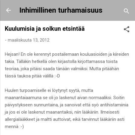
Siirry pääsisältöön
Inhimillinen turhamaisuus
Kuulumisia ja solkun etsintää
-
maaliskuuta 13, 2012
Hejsan! En ole kerennyt postailemaan kouluasioiden ja kiireiden
takia. Tälläkin hetkellä olen kirjastolla kirjottamassa toista
teoriaa, joka pitäisi saada tänään valmiiksi. Mutta pitäähän
tässä taukoa pitää välillä :-D
Huulen turpoamiselle ei löytynyt syytä, mutta
maanantaiaamuna se oli jo laskenut aivan normaaliksi. Soitin
päivystykseen sunnuntaina, ja sanoivat että syö antihistamiinia
ja jos ei ole laskenut maanantaiksi, niin lääkäriin. Ilmeisesti
allergialääkkeet ja maltti auttoivat, eikä tarvinnut lääkäriin asti
mennä :-)