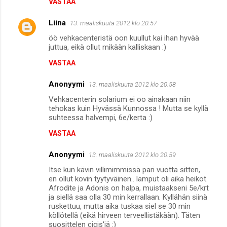
VASTAA
t
i
Liina
13. maaliskuuta 2012 klo 20.57
t
öö vehkacenteristä oon kuullut kai ihan hyvää
juttua, eikä ollut mikään kalliskaan :)
VASTAA
Anonyymi
13. maaliskuuta 2012 klo 20.58
Vehkacenterin solarium ei oo ainakaan niin
tehokas kuin Hyvässä Kunnossa ! Mutta se kyllä
suhteessa halvempi, 6e/kerta :)
VASTAA
Anonyymi
13. maaliskuuta 2012 klo 20.59
Itse kun kävin villimimmissä pari vuotta sitten,
en ollut kovin tyytyväinen.. lamput oli aika heikot.
Afrodite ja Adonis on halpa, muistaakseni 5e/krt
ja siellä saa olla 30 min kerrallaan. Kyllähän siinä
ruskettuu, mutta aika tuskaa siel se 30 min
köllötellä (eikä hirveen terveellistäkään). Täten
suosittelen cicis'iä :)