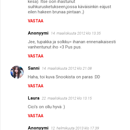
kesä). Itse oon ihastunut
suihkurusketukseen,jossa käväisinkin eäjust
eilen hakeen brunaa pintaan ;)
VASTAA
Anonyymi
14. maaliskuuta 2012 klo 13.35
Jee, tupakka ja solkku= ihanan ennenaikaisesti
vanhentunut iho <3 Pus pus.
VASTAA
Sanni
14. maaliskuuta 2012 klo 21.08
Haha, toi kuva Snookista on paras :DD
VASTAA
Laura
22. maaliskuuta 2012 klo 13.15
Cici's on ollu hyvä :)
VASTAA
Anonyymi
12. helmikuuta 2013 klo 17.39