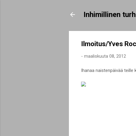
Inhimillinen tu
Ilmoitus/Yves Roc
-
maaliskuuta 08, 2012
Ihanaa naistenpäivää teille k
K
o
m