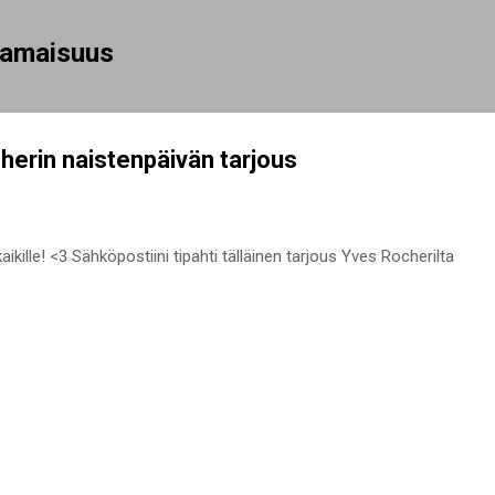
Siirry pääsisältöön
rhamaisuus
herin naistenpäivän tarjous
aikille! <3 Sähköpostiini tipahti tälläinen tarjous Yves Rocherilta