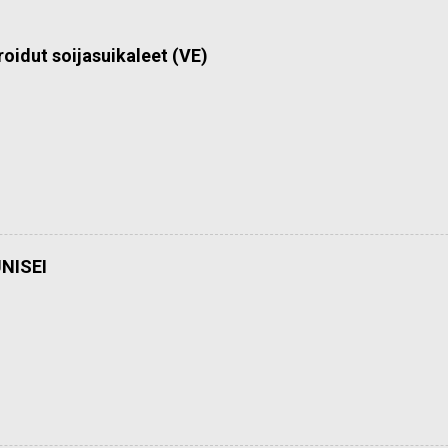
roidut soijasuikaleet (VE)
NISEI