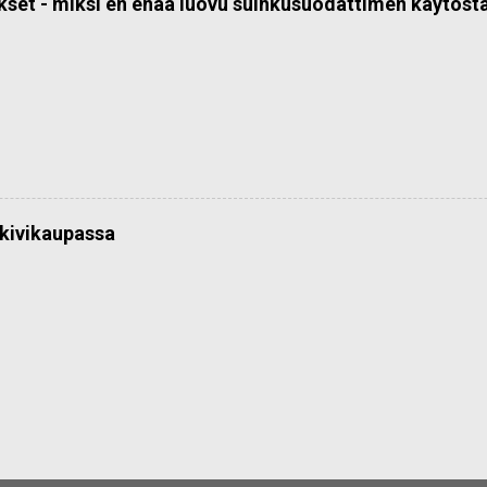
kset - miksi en enää luovu suihkusuodattimen käytöst
kivikaupassa