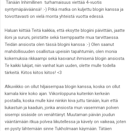
Tänään Inhimillinen turhamaisuus viettää 4-vuotis
syntymäpäiväänsä! :-) Pitkä matka on kuljettu blogin kanssa ja
toivottavasti on vielä monta yhteistä vuotta edessä.
Haluan kiittää Teitä kaikkia, että eksytte blogiini päivittäin, jaatte
iloni ja suruni, piristätte sekä tsemppaatte mua tarvittaessa.
Teidän ansiosta olen tässä blogini kanssa :-) Olen saanut
mahdollisuuden osallistua upeisiin tapahtumiin, olen monia
kokemuksia rikkaampi sekä kasvanut ihmisenä blogin ansiosta.
Te kaikki lukijat, niin vanhat kuin uuden, olette mulle todella
tärkeitä. Kiitos kiitos kiitos! <3
Alkuviikko on ollut hiljaisempaa blogin kanssa, koska on ollut
kamala kiire koko ajan. Viikonloppuna kuitenkin kerkeän
postailla, koska mulle kävi niinkin kiva juttu tänään, kuin että
liukastuin ja kaaduin, jonka ansiosta mun vasemman polven
sisempi sisäside on venähtänyt. Muutaman päivän joudun
vääntämään itkua polvea liikutellessa ja kävely on vaikeaa, joten
en pysty lähtemään sinne Tukholmaan käymään. Tätäen