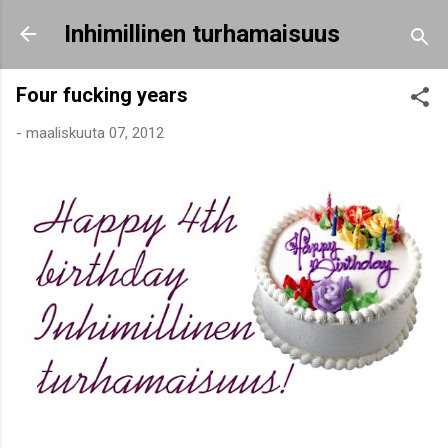
Siirry pääsisältöön
Inhimillinen turhamaisuus
Four fucking years
-
maaliskuuta 07, 2012