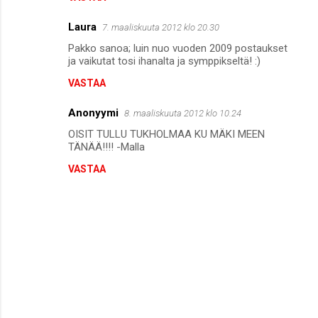
Laura
7. maaliskuuta 2012 klo 20.30
Pakko sanoa; luin nuo vuoden 2009 postaukset
ja vaikutat tosi ihanalta ja symppikseltä! :)
VASTAA
Anonyymi
8. maaliskuuta 2012 klo 10.24
OISIT TULLU TUKHOLMAA KU MÄKI MEEN
TÄNÄÄ!!!! -Malla
VASTAA