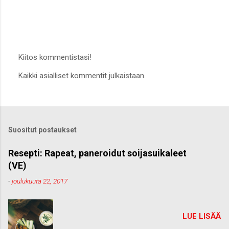
Kiitos kommentistasi!
L
Kaikki asialliset kommentit julkaistaan.
ä
h
e
t
ä
k
Suositut postaukset
o
m
m
Resepti: Rapeat, paneroidut soijasuikaleet
e
(VE)
n
t
-
joulukuuta 22, 2017
t
i
LUE LISÄÄ