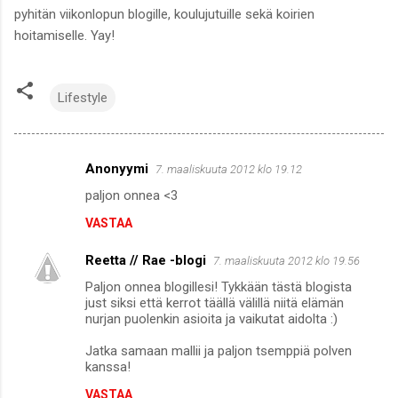
pyhitän viikonlopun blogille, koulujutuille sekä koirien
hoitamiselle. Yay!
Lifestyle
Anonyymi
7. maaliskuuta 2012 klo 19.12
K
paljon onnea <3
o
VASTAA
m
m
Reetta // Rae -blogi
7. maaliskuuta 2012 klo 19.56
e
Paljon onnea blogillesi! Tykkään tästä blogista
n
just siksi että kerrot täällä välillä niitä elämän
nurjan puolenkin asioita ja vaikutat aidolta :)
t
Jatka samaan mallii ja paljon tsemppiä polven
i
kanssa!
t
VASTAA