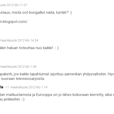
uuta 2012 klo 11.07
aus, mistä oot bongaillut näitä, tumblr? :)
ian.blogspot.com/
 maaliskuuta 2012 klo 14.34
kin haluan toteuttaa nuo kaikki! :- )
 maaliskuuta 2012 klo 1.06
paketti, jos kaikki tapahtumat sijoittuu aamerikan yhdysvaltoihin. Hyvi
 suoraan televisiosarjoista.
la
11. maaliskuuta 2012 klo 1.14
an matkustamista ja Eurooppa on jo lähes kokonaan kierretty, siksi
uu jenkkeihin :-)