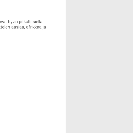
t hyvin pitkälti siellä.
telen aasiaa, afrikkaa ja