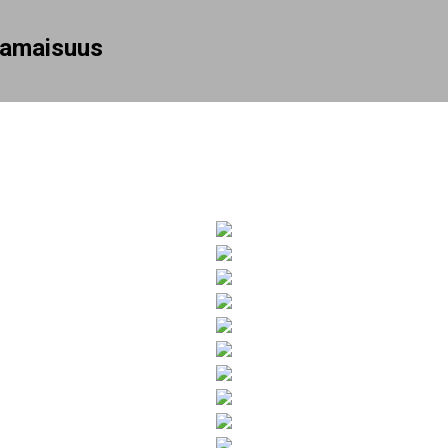
Siirry pääsisältöön
rhamaisuus