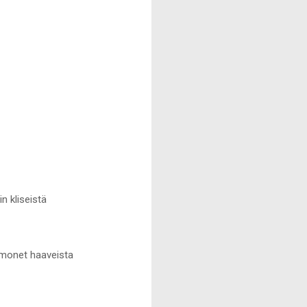
n kliseistä
 monet haaveista