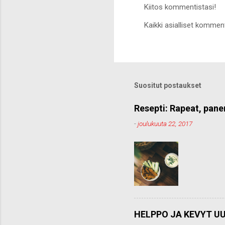
Kiitos kommentistasi!
L
Kaikki asialliset komment
ä
h
e
t
ä
k
o
Suositut postaukset
m
m
e
Resepti: Rapeat, pane
n
-
joulukuuta 22, 2017
t
t
i
HELPPO JA KEVYT UU