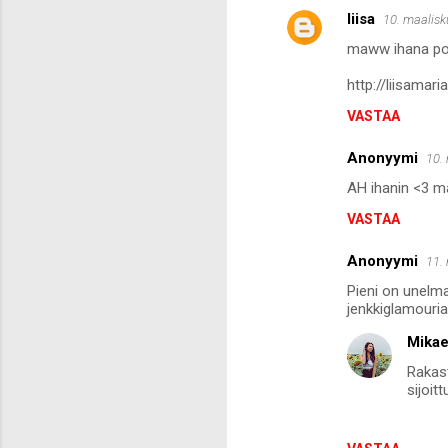
liisa
10. maalisk
K
maww ihana post
o
m
http://liisamar
m
VASTAA
e
Anonyymi
10.
n
AH ihanin <3 mä
t
VASTAA
i
t
Anonyymi
11.
Pieni on unelma
jenkkiglamouria
Mikae
Rakast
sijoitt