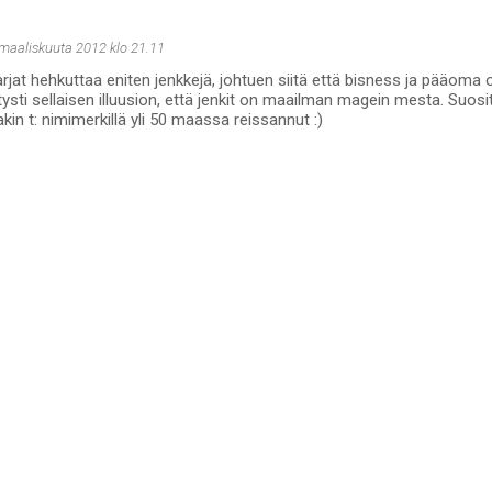
 maaliskuuta 2012 klo 21.11
arjat hehkuttaa eniten jenkkejä, johtuen siitä että bisness ja pääoma ova
ysti sellaisen illuusion, että jenkit on maailman magein mesta. Suosit
kin t: nimimerkillä yli 50 maassa reissannut :)