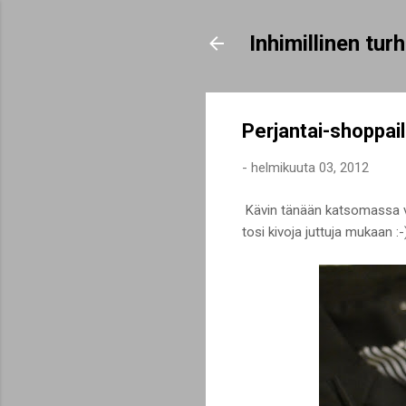
Inhimillinen tu
Perjantai-shoppai
-
helmikuuta 03, 2012
Kävin tänään katsomassa vi
tosi kivoja juttuja mukaan :-