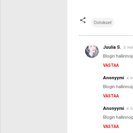
Ostokset
Juulia S.
3. he
K
Blogin hallinno
o
VASTAA
m
m
Anonyymi
4. 
e
Blogin hallinno
n
VASTAA
t
i
Anonyymi
4. 
t
Blogin hallinno
VASTAA