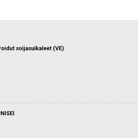
roidut soijasuikaleet (VE)
NISEI