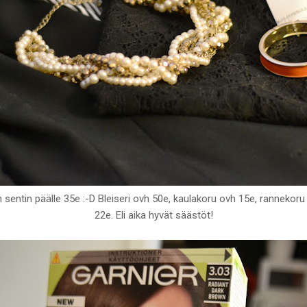
entin päälle 35e :-D Bleiseri ovh 50e, kaulakoru ovh 15e, rannekoru o
22e. Eli aika hyvät säästöt!