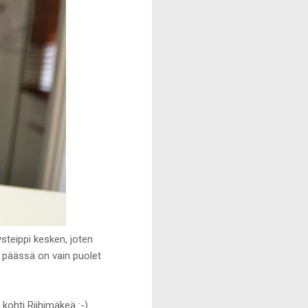
ysteippi kesken, joten
a päässä on vain puolet
kohti Riihimäkeä :-)