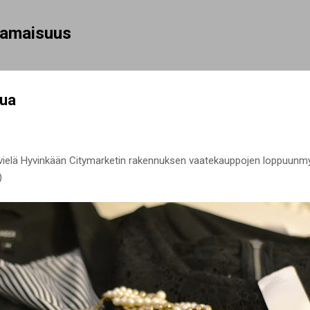
Siirry pääsisältöön
rhamaisuus
lua
elä Hyvinkään Citymarketin rakennuksen vaatekauppojen loppuunmyynn
)