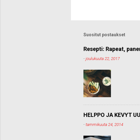
h
e
t
ä
k
o
Suositut postaukset
m
m
e
Resepti: Rapeat, pane
n
-
joulukuuta 22, 2017
t
t
i
HELPPO JA KEVYT UU
-
tammikuuta 24, 2014