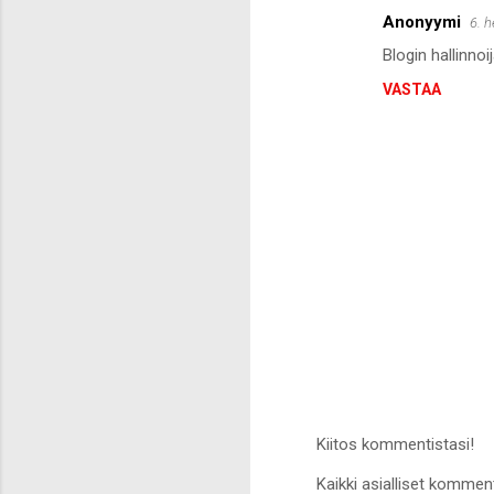
Anonyymi
6. 
Blogin hallinno
VASTAA
Kiitos kommentistasi!
L
Kaikki asialliset komment
ä