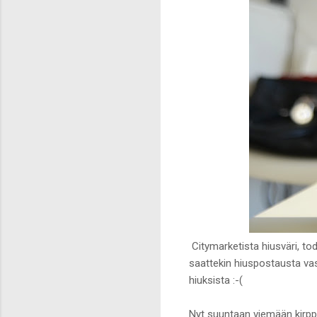
Citymarketista hiusväri, tod
saattekin hiuspostausta vast
hiuksista :-(
Nyt suuntaan viemään kirppi