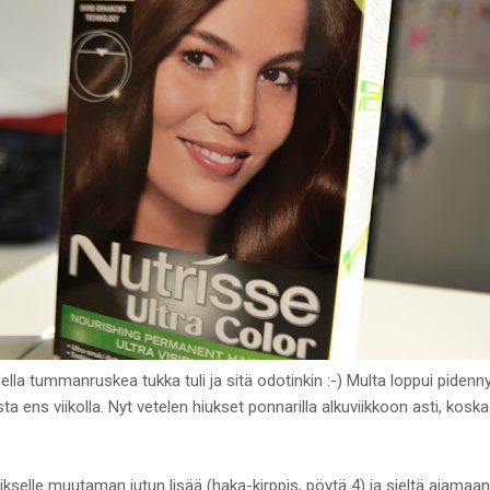
ella tummanruskea tukka tuli ja sitä odotinkin :-) Multa loppui pidenn
a ens viikolla. Nyt vetelen hiukset ponnarilla alkuviikkoon asti, kosk
kselle muutaman jutun lisää (haka-kirppis, pöytä 4) ja sieltä ajamaan 