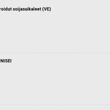
roidut soijasuikaleet (VE)
NISEI