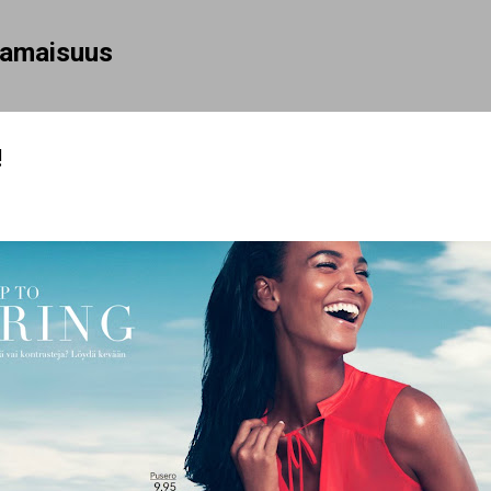
Siirry pääsisältöön
rhamaisuus
!