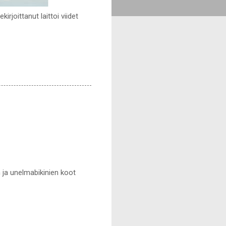
irjoittanut laittoi viidet
an ja unelmabikinien koot