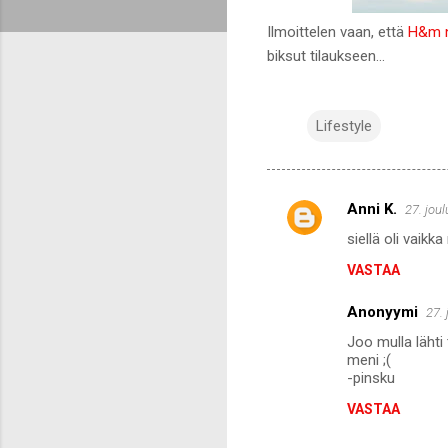
Ilmoittelen vaan, että
H&m n
biksut tilaukseen...
Lifestyle
Anni K.
27. jou
K
siellä oli vaikka 
o
VASTAA
m
m
Anonyymi
27.
e
Joo mulla lähti 
n
meni ;(
-pinsku
t
VASTAA
i
t