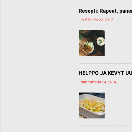
m
e
Resepti: Rapeat, pane
n
-
joulukuuta 22, 2017
t
t
i
HELPPO JA KEVYT UU
-
tammikuuta 24, 2014