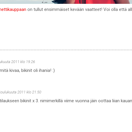
ettikauppaan
on tullut ensimmäiset kevään vaatteet! Voi olla että allek
lukuuta 2011 klo 19.26
mitä kivaa, bikinit oli ihania! :)
 joulukuuta 2011 klo 21.50
tilaukseen bikinit x 3. nimimerkillä viime vuonna jäin oottaa liian kau