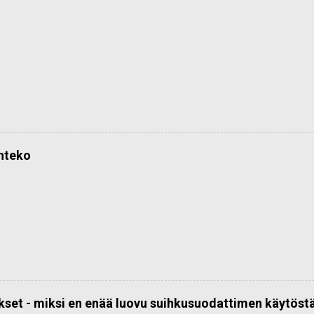
önteko
kset - miksi en enää luovu suihkusuodattimen käytöst