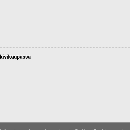
kivikaupassa
Sisällön tarjoaa Blogger