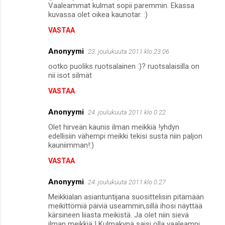
Vaaleammat kulmat sopii paremmin. Ekassa
kuvassa olet oikea kaunotar. :)
VASTAA
Anonyymi
23. joulukuuta 2011 klo 23.06
ootko puoliks ruotsalainen :)? ruotsalaisilla on
nii isot silmät
VASTAA
Anonyymi
24. joulukuuta 2011 klo 0.22
Olet hirveän kaunis ilman meikkiä !yhdyn
edellisiin vähempi meikki tekisi susta niin paljon
kauniimman!:)
VASTAA
Anonyymi
24. joulukuuta 2011 klo 0.27
Meikkialan asiantuntijana suosittelisin pitämään
meikittömiä päiviä useammin,sillä ihosi näyttää
kärsineen liiasta meikistä. Ja olet niin sievä
ilman meikkiä ! Kulmakynä saisi olla vaaleampi