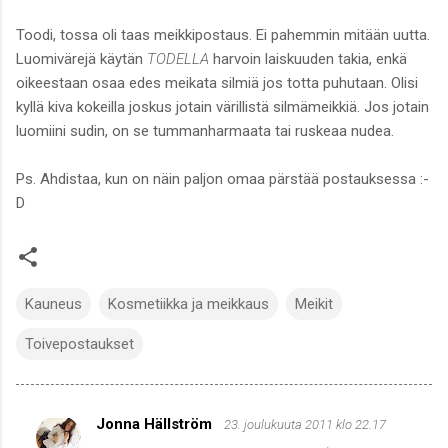
Toodi, tossa oli taas meikkipostaus. Ei pahemmin mitään uutta.
Luomivärejä käytän
TODELLA
harvoin laiskuuden takia, enkä
oikeestaan osaa edes meikata silmiä jos totta puhutaan. Olisi
kyllä kiva kokeilla joskus jotain värillistä silmämeikkiä. Jos jotain
luomiini sudin, on se tummanharmaata tai ruskeaa nudea.
Ps. Ahdistaa, kun on näin paljon omaa pärstää postauksessa :-
D
Kauneus
Kosmetiikka ja meikkaus
Meikit
Toivepostaukset
Jonna Hällström
23. joulukuuta 2011 klo 22.17
K