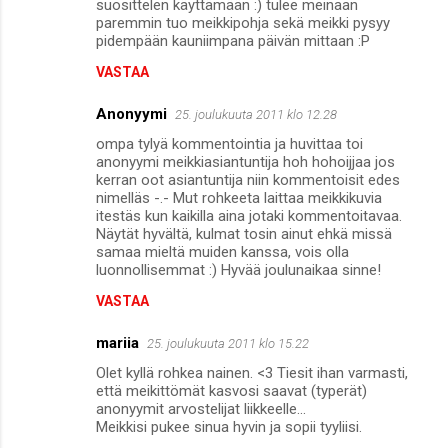
suosittelen käyttämään :) tulee meinaan
paremmin tuo meikkipohja sekä meikki pysyy
pidempään kauniimpana päivän mittaan :P
VASTAA
Anonyymi
25. joulukuuta 2011 klo 12.28
ompa tylyä kommentointia ja huvittaa toi
anonyymi meikkiasiantuntija hoh hohoijjaa jos
kerran oot asiantuntija niin kommentoisit edes
nimelläs -.- Mut rohkeeta laittaa meikkikuvia
itestäs kun kaikilla aina jotaki kommentoitavaa.
Näytät hyvältä, kulmat tosin ainut ehkä missä
samaa mieltä muiden kanssa, vois olla
luonnollisemmat :) Hyvää joulunaikaa sinne!
VASTAA
mariia
25. joulukuuta 2011 klo 15.22
Olet kyllä rohkea nainen. <3 Tiesit ihan varmasti,
että meikittömät kasvosi saavat (typerät)
anonyymit arvostelijat liikkeelle...
Meikkisi pukee sinua hyvin ja sopii tyyliisi.