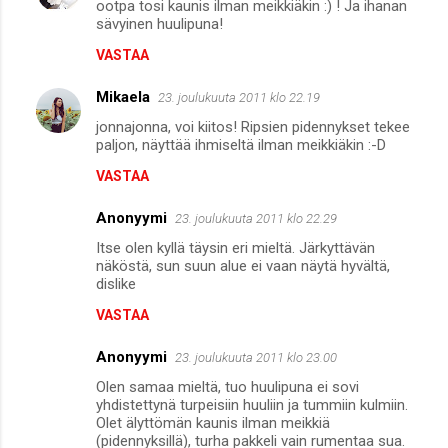
ootpa tosi kaunis ilman meikkiäkin :) ! Ja ihanan
o
sävyinen huulipuna!
m
VASTAA
m
Mikaela
e
23. joulukuuta 2011 klo 22.19
n
jonnajonna, voi kiitos! Ripsien pidennykset tekee
paljon, näyttää ihmiseltä ilman meikkiäkin :-D
t
VASTAA
i
t
Anonyymi
23. joulukuuta 2011 klo 22.29
Itse olen kyllä täysin eri mieltä. Järkyttävän
näköstä, sun suun alue ei vaan näytä hyvältä,
dislike
VASTAA
Anonyymi
23. joulukuuta 2011 klo 23.00
Olen samaa mieltä, tuo huulipuna ei sovi
yhdistettynä turpeisiin huuliin ja tummiin kulmiin.
Olet älyttömän kaunis ilman meikkiä
(pidennyksillä), turha pakkeli vain rumentaa sua.