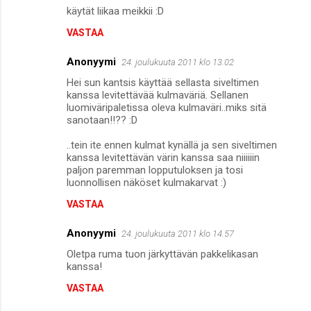
käytät liikaa meikkii :D
VASTAA
Anonyymi
24. joulukuuta 2011 klo 13.02
Hei sun kantsis käyttää sellasta siveltimen
kanssa levitettävää kulmaväriä. Sellanen
luomiväripaletissa oleva kulmaväri..miks sitä
sanotaan!!?? :D
..tein ite ennen kulmat kynällä ja sen siveltimen
kanssa levitettävän värin kanssa saa niiiiiin
paljon paremman lopputuloksen ja tosi
luonnollisen näköset kulmakarvat :)
VASTAA
Anonyymi
24. joulukuuta 2011 klo 14.57
Oletpa ruma tuon järkyttävän pakkelikasan
kanssa!
VASTAA