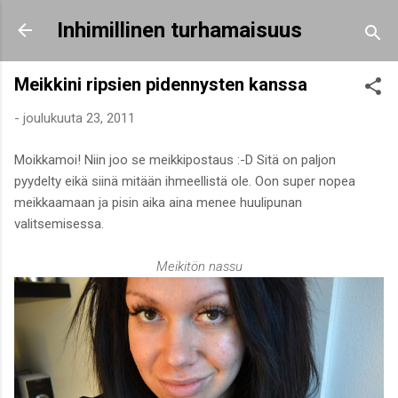
Siirry pääsisältöön
Inhimillinen turhamaisuus
Meikkini ripsien pidennysten kanssa
-
joulukuuta 23, 2011
Moikkamoi! Niin joo se meikkipostaus :-D Sitä on paljon
pyydelty eikä siinä mitään ihmeellistä ole. Oon super nopea
meikkaamaan ja pisin aika aina menee huulipunan
valitsemisessa.
Meikitön nassu