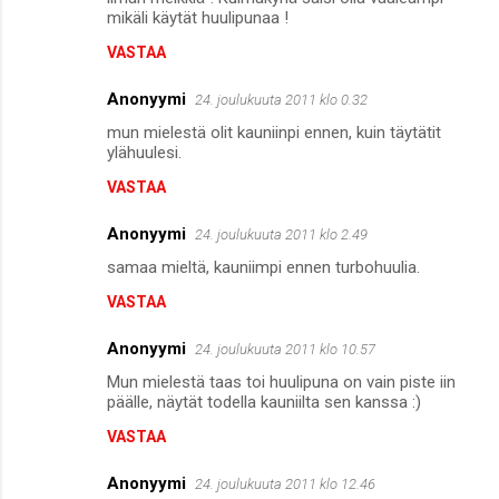
mikäli käytät huulipunaa !
VASTAA
Anonyymi
24. joulukuuta 2011 klo 0.32
mun mielestä olit kauniinpi ennen, kuin täytätit
ylähuulesi.
VASTAA
Anonyymi
24. joulukuuta 2011 klo 2.49
samaa mieltä, kauniimpi ennen turbohuulia.
VASTAA
Anonyymi
24. joulukuuta 2011 klo 10.57
Mun mielestä taas toi huulipuna on vain piste iin
päälle, näytät todella kauniilta sen kanssa :)
VASTAA
Anonyymi
24. joulukuuta 2011 klo 12.46