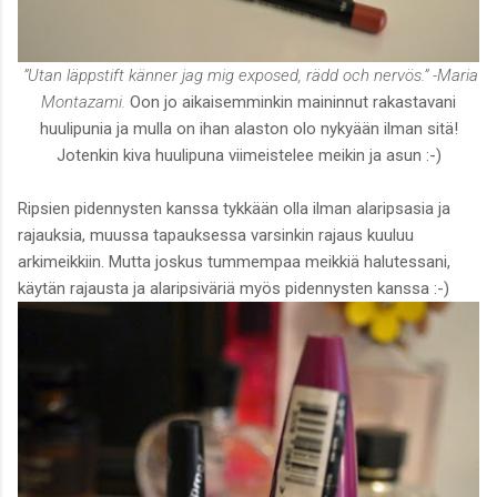
”Utan läppstift känner jag mig exposed, rädd och nervös.” -Maria
Montazami.
Oon jo aikaisemminkin maininnut rakastavani
huulipunia ja mulla on ihan alaston olo nykyään ilman sitä!
Jotenkin kiva huulipuna viimeistelee meikin ja asun :-)
Ripsien pidennysten kanssa tykkään olla ilman alaripsasia ja
rajauksia, muussa tapauksessa varsinkin rajaus kuuluu
arkimeikkiin. Mutta joskus tummempaa meikkiä halutessani,
käytän rajausta ja alaripsiväriä myös pidennysten kanssa :-)