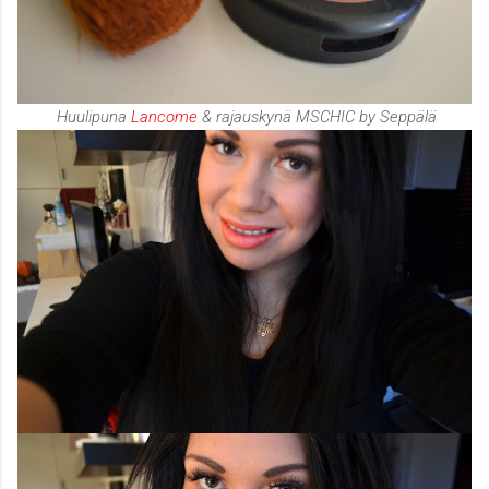
Huulipuna
Lancome
& rajauskynä MSCHIC by Seppälä