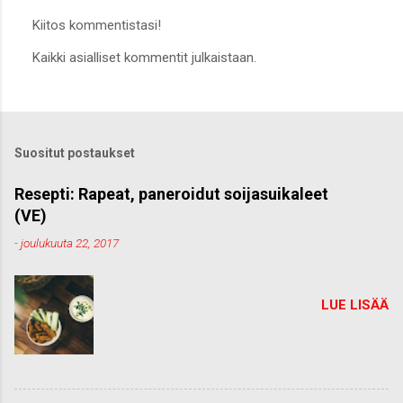
Kiitos kommentistasi!
L
Kaikki asialliset kommentit julkaistaan.
ä
h
e
t
ä
k
Suositut postaukset
o
m
m
Resepti: Rapeat, paneroidut soijasuikaleet
e
(VE)
n
t
-
joulukuuta 22, 2017
t
i
LUE LISÄÄ