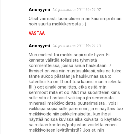
Anonyymi
24. joulukuuta 2011 klo 21.07
Olisit varmasti luonnolisemman kauniimpi ilman
noin suurta meikkikerrosta :-)
VASTAA
Anonyymi
24. joulukuuta 2011 klo 21.13
Mun mielest toi meikki sopii sulle hyvin. Ei
kannata välittää tollasista tyhmistä
kommentteissa, joissa sinua haukutaan. :/
Ihmiset on vaa niin mustasukkasii, siks ne tulee
tänne aukoo päätään ja haukkumaa sua :o
kateellisii ku on :D oot tosi kaunis mun mielestä
!!! :) oot ainaki oma ittes, etkä esitä mtn
semmost mitä et oo. Mut mä suosittelen kans
sulle sitä et ostaisit vaikkapa jtn semmosta
mineraali meikkivoidetta, puuterimaista... voisi
vaikkapa sopia sulle paremmin, ja ei näyttäis tuo
meikkivoide niin pakkelimaiselta.. kun ihosi
näyttää noissa kuvissa aika kuivalta :o käytätkö
sä mitään kosteus/pohjustus voidetta ennen
meikkivoiteen levittämistä? Jos et, niin