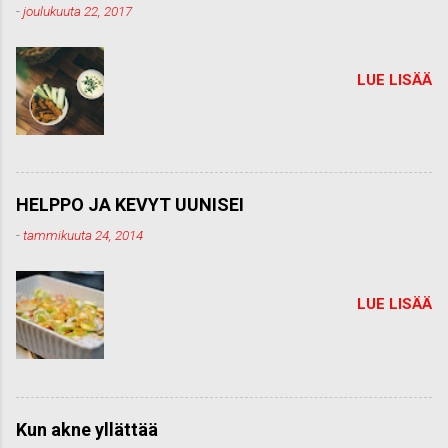
t
-
joulukuuta 22, 2017
t
i
LUE LISÄÄ
HELPPO JA KEVYT UUNISEI
-
tammikuuta 24, 2014
LUE LISÄÄ
Kun akne yllättää