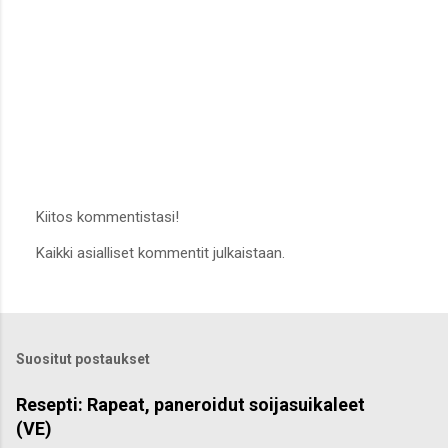
Kiitos kommentistasi!
L
Kaikki asialliset kommentit julkaistaan.
ä
h
e
t
ä
k
Suositut postaukset
o
m
m
Resepti: Rapeat, paneroidut soijasuikaleet
e
(VE)
n