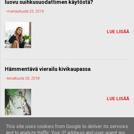
luovu suihkusuodattimen käytöstä?
-
marraskuuta 25, 2019
LUE LISÄÄ
Hämmentävä vierailu kivikaupassa
-
kesäkuuta 03, 2018
LUE LISÄÄ
This site uses cookies from Google to deliver its services
and to analyze traffic. Your IP address and user-agent are