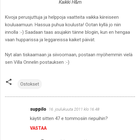
Kaikki H&m
Kivoja perusjuttuja ja helppoja vaatteita vaikka kiireiseen
kouluaamuun. Hassua puhua koulusta! Ootan kyllä jo niin
innolla :-) Saadaan taas asujakin tänne blogiin, kun en hengaa
vaan hupparissa ja leggareissa kaiket päivät.
Nyt alan tiskaamaan ja siivoomaan, postaan myöhemmin vielä
sen Villa Onnelin postauksen :-)
Ostokset
suppilo
16. joulukuuta 2011 klo 16.48
K
käytit sitten 47 e tommosiin riepuihin?
o
VASTAA
m
m