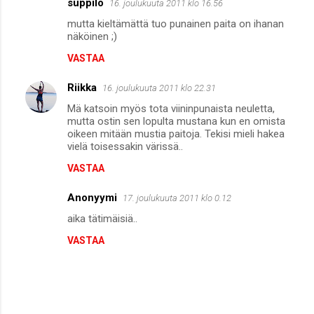
suppilo
16. joulukuuta 2011 klo 16.56
e
mutta kieltämättä tuo punainen paita on ihanan
n
näköinen ;)
t
VASTAA
i
Riikka
16. joulukuuta 2011 klo 22.31
t
Mä katsoin myös tota viininpunaista neuletta,
mutta ostin sen lopulta mustana kun en omista
oikeen mitään mustia paitoja. Tekisi mieli hakea
vielä toisessakin värissä..
VASTAA
Anonyymi
17. joulukuuta 2011 klo 0.12
aika tätimäisiä..
VASTAA