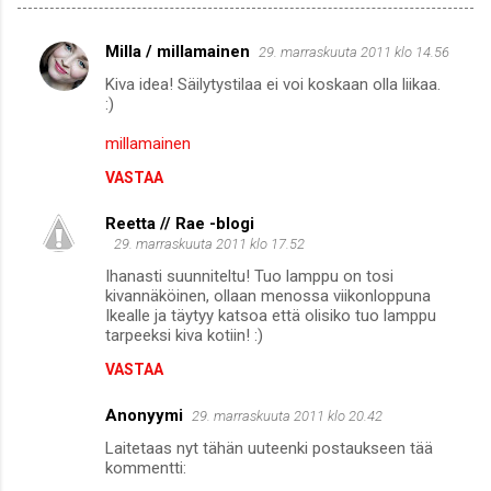
Milla / millamainen
29. marraskuuta 2011 klo 14.56
K
Kiva idea! Säilytystilaa ei voi koskaan olla liikaa.
o
:)
m
millamainen
m
VASTAA
e
n
Reetta // Rae -blogi
29. marraskuuta 2011 klo 17.52
t
Ihanasti suunniteltu! Tuo lamppu on tosi
i
kivannäköinen, ollaan menossa viikonloppuna
t
Ikealle ja täytyy katsoa että olisiko tuo lamppu
tarpeeksi kiva kotiin! :)
VASTAA
Anonyymi
29. marraskuuta 2011 klo 20.42
Laitetaas nyt tähän uuteenki postaukseen tää
kommentti: