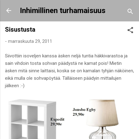
Siirry pääsisältöön
Inhimillinen turhamaisuus
Sisustusta
-
marraskuuta 29, 2011
Siivottiin isoveljen kanssa äsken neljä tuntia häkkivarastoa ja
sain vihdoin tosta sohvan päädystä ne kamat pois! Mietin
äsken mitä sinne laittaisi, koska se on kamalan tyhjän näköinen,
eikä mulla ole sohvapöytää. Tälläiseen päädyin mittailujen
jälkeen :-)