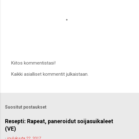
Kiitos kommentistasi!
L
Kaikki asialliset kommentit julkaistaan.
ä
h
e
t
ä
k
Suositut postaukset
o
m
m
Resepti: Rapeat, paneroidut soijasuikaleet
e
(VE)
n
t
-
joulukuuta 22, 2017