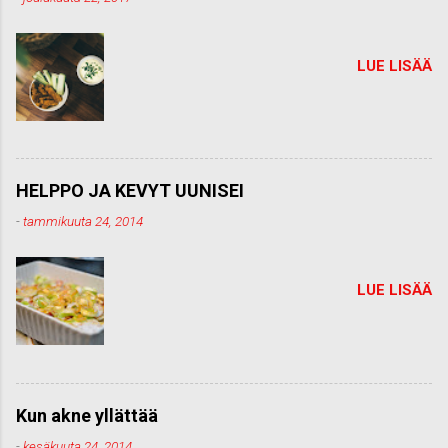
t
i
LUE LISÄÄ
HELPPO JA KEVYT UUNISEI
-
tammikuuta 24, 2014
LUE LISÄÄ
Kun akne yllättää
-
kesäkuuta 24, 2014