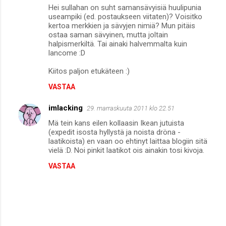
Hei sullahan on suht samansävyisiä huulipunia
useampiki (ed. postaukseen viitaten)? Voisitko
kertoa merkkien ja sävyjen nimiä? Mun pitäis
ostaa saman sävyinen, mutta joltain
halpismerkiltä. Tai ainaki halvemmalta kuin
lancome :D
Kiitos paljon etukäteen :)
VASTAA
imlacking
29. marraskuuta 2011 klo 22.51
Mä tein kans eilen kollaasin Ikean jutuista
(expedit isosta hyllystä ja noista dröna -
laatikoista) en vaan oo ehtinyt laittaa blogiin sitä
vielä :D. Noi pinkit laatikot ois ainakin tosi kivoja.
VASTAA