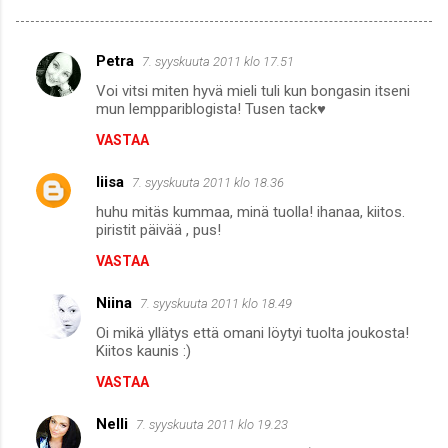
Petra
7. syyskuuta 2011 klo 17.51
K
Voi vitsi miten hyvä mieli tuli kun bongasin itseni
o
mun lemppariblogista! Tusen tack♥
m
VASTAA
m
liisa
e
7. syyskuuta 2011 klo 18.36
n
huhu mitäs kummaa, minä tuolla! ihanaa, kiitos.
piristit päivää , pus!
t
VASTAA
i
t
Niina
7. syyskuuta 2011 klo 18.49
Oi mikä yllätys että omani löytyi tuolta joukosta!
Kiitos kaunis :)
VASTAA
Nelli
7. syyskuuta 2011 klo 19.23