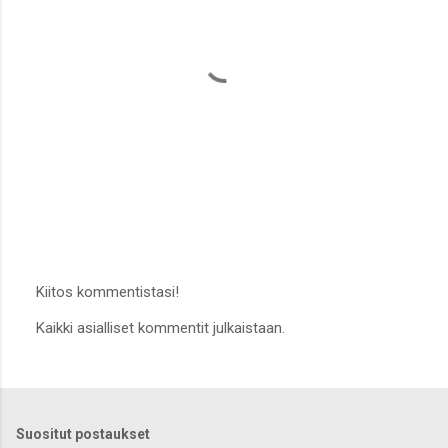
Kiitos kommentistasi!
L
Kaikki asialliset kommentit julkaistaan.
ä
h
e
t
ä
k
Suositut postaukset
o