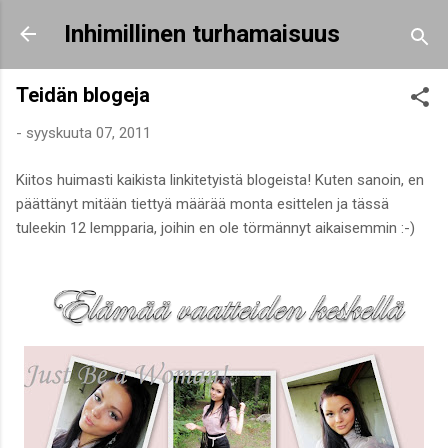
Siirry pääsisältöön
Inhimillinen turhamaisuus
Teidän blogeja
-
syyskuuta 07, 2011
Kiitos huimasti kaikista linkitetyistä blogeista! Kuten sanoin, en
päättänyt mitään tiettyä määrää monta esittelen ja tässä
tuleekin 12 lempparia, joihin en ole törmännyt aikaisemmin :-)