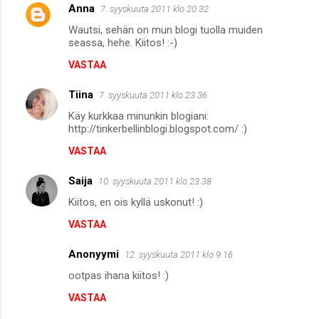
Anna
7. syyskuuta 2011 klo 20.32
Wautsi, sehän on mun blogi tuolla muiden
seassa, hehe. Kiitos! :-)
VASTAA
Tiina
7. syyskuuta 2011 klo 23.36
Käy kurkkaa minunkin blogiani:
http://tinkerbellinblogi.blogspot.com/ :)
VASTAA
Saija
10. syyskuuta 2011 klo 23.38
Kiitos, en ois kyllä uskonut! :)
VASTAA
Anonyymi
12. syyskuuta 2011 klo 9.16
ootpas ihana kiitos! :)
VASTAA