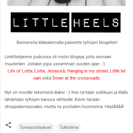
Bannereita klikkailemalla pääsette tyttöjen blogeihin!
Linkittelyjenne joukossa oli myön blogeja, joita seuraan
muutenkin. Joitakin jopa useamman vuoden ajan :-)
Life of Lotta
,
Lotta
,
Jessica.b
,
Hanging in my closet
,
Little bit
vain
sekä
Down at the crossroads
Nyt on monille tekemistä illaksi :-) Itse ryntään suihkuun ja illalla
lähdetään tyttöjen kanssa viihteelle. Kävin tänään
shoppailemassakin, mutta ne postailen huomenna. Hejdåååå!
Toivepostaukset
Tukholma