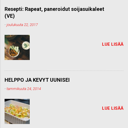
m
m
Resepti: Rapeat, paneroidut soijasuikaleet
e
(VE)
n
t
-
joulukuuta 22, 2017
t
i
LUE LISÄÄ
HELPPO JA KEVYT UUNISEI
-
tammikuuta 24, 2014
LUE LISÄÄ