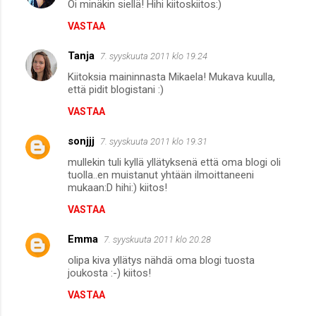
Oi minäkin siellä! Hihi kiitoskiitos:)
VASTAA
Tanja
7. syyskuuta 2011 klo 19.24
Kiitoksia maininnasta Mikaela! Mukava kuulla,
että pidit blogistani :)
VASTAA
sonjjj
7. syyskuuta 2011 klo 19.31
mullekin tuli kyllä yllätyksenä että oma blogi oli
tuolla..en muistanut yhtään ilmoittaneeni
mukaan:D hihi:) kiitos!
VASTAA
Emma
7. syyskuuta 2011 klo 20.28
olipa kiva yllätys nähdä oma blogi tuosta
joukosta :-) kiitos!
VASTAA