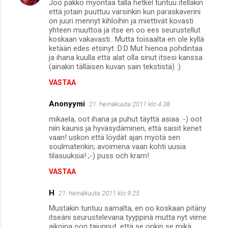
Joo pakko myöntää tällä hetkel tuntuu itelläkin
että jotain puuttuu varsinkin kun paraskaverini
on juuri mennyt kihloihin ja miettivät kovasti
yhteen muuttoa ja itse en oo ees seurustellut
koskaan vakavasti.. Mutta toisaalta en ole kyllä
ketään edes etsinyt :D:D Mut hienoa pohdintaa
ja ihana kuulla että alat olla sinut itsesi kanssa
(ainakin tälläisen kuvan sain tekstistä) :)
VASTAA
Anonyymi
21. heinäkuuta 2011 klo 4.38
mikaela, oot ihana ja puhut täyttä asiaa :-) oot
niin kaunis ja hyväsydäminen, että saisit kenet
vaan! uskon että löydät ajan myötä sen
soulmatenkin, avoimena vaan kohti uusia
tilasuuksia! ;-) puss och kram!
VASTAA
H
21. heinäkuuta 2011 klo 9.25
Mustakin tuntuu samalta, en oo koskaan pitäny
itseäni seurustelevana tyyppinä mutta nyt viime
aikoina oon tajunnut, että se onkin se mikä