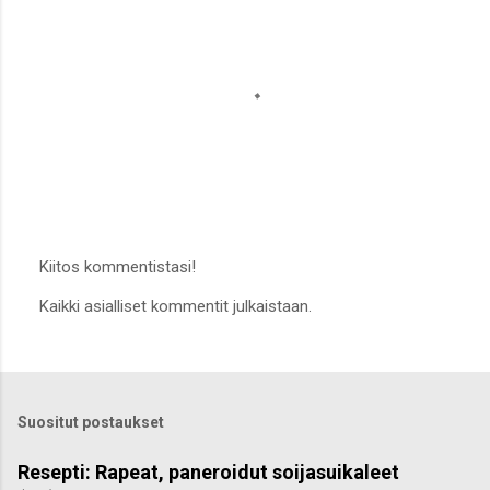
Kiitos kommentistasi!
L
Kaikki asialliset kommentit julkaistaan.
ä
h
e
t
ä
k
Suositut postaukset
o
m
m
Resepti: Rapeat, paneroidut soijasuikaleet
e