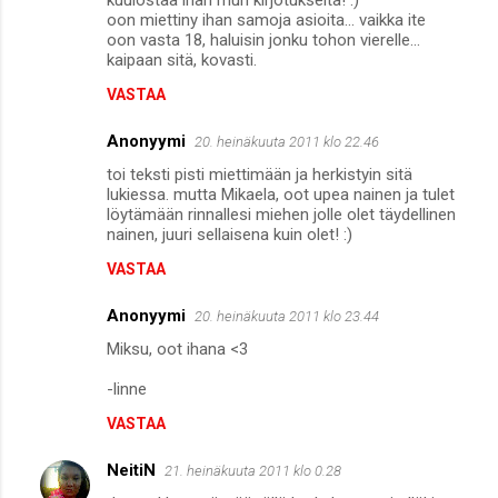
o
oon miettiny ihan samoja asioita... vaikka ite
m
oon vasta 18, haluisin jonku tohon vierelle...
kaipaan sitä, kovasti.
m
VASTAA
e
n
Anonyymi
20. heinäkuuta 2011 klo 22.46
t
toi teksti pisti miettimään ja herkistyin sitä
lukiessa. mutta Mikaela, oot upea nainen ja tulet
i
löytämään rinnallesi miehen jolle olet täydellinen
t
nainen, juuri sellaisena kuin olet! :)
VASTAA
Anonyymi
20. heinäkuuta 2011 klo 23.44
Miksu, oot ihana <3
-linne
VASTAA
NeitiN
21. heinäkuuta 2011 klo 0.28