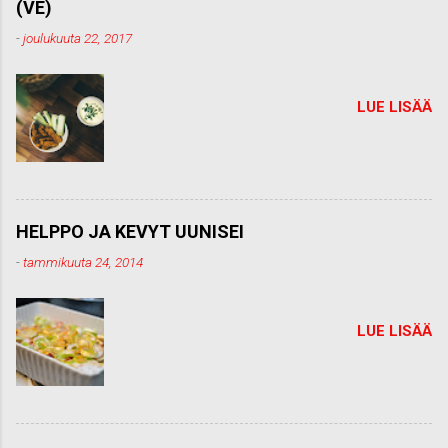
(VE)
n
t
-
joulukuuta 22, 2017
t
i
LUE LISÄÄ
HELPPO JA KEVYT UUNISEI
-
tammikuuta 24, 2014
LUE LISÄÄ