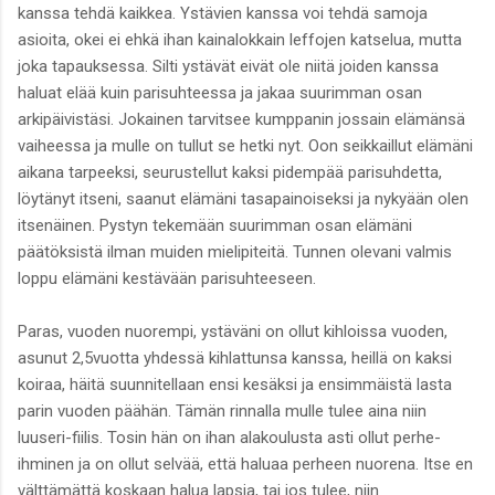
kanssa tehdä kaikkea. Ystävien kanssa voi tehdä samoja
asioita, okei ei ehkä ihan kainalokkain leffojen katselua, mutta
joka tapauksessa. Silti ystävät eivät ole niitä joiden kanssa
haluat elää kuin parisuhteessa ja jakaa suurimman osan
arkipäivistäsi. Jokainen tarvitsee kumppanin jossain elämänsä
vaiheessa ja mulle on tullut se hetki nyt. Oon seikkaillut elämäni
aikana tarpeeksi, seurustellut kaksi pidempää parisuhdetta,
löytänyt itseni, saanut elämäni tasapainoiseksi ja nykyään olen
itsenäinen. Pystyn tekemään suurimman osan elämäni
päätöksistä ilman muiden mielipiteitä. Tunnen olevani valmis
loppu elämäni kestävään parisuhteeseen.
Paras, vuoden nuorempi, ystäväni on ollut kihloissa vuoden,
asunut 2,5vuotta yhdessä kihlattunsa kanssa, heillä on kaksi
koiraa, häitä suunnitellaan ensi kesäksi ja ensimmäistä lasta
parin vuoden päähän. Tämän rinnalla mulle tulee aina niin
luuseri-fiilis. Tosin hän on ihan alakoulusta asti ollut perhe-
ihminen ja on ollut selvää, että haluaa perheen nuorena. Itse en
välttämättä koskaan halua lapsia, tai jos tulee, niin