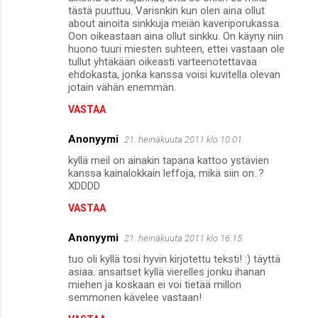
tästä puuttuu. Varisnkin kun olen aina ollut
about ainoita sinkkuja meiän kaveriporukassa.
Oon oikeastaan aina ollut sinkku. On käyny niin
huono tuuri miesten suhteen, ettei vastaan ole
tullut yhtäkään oikeasti varteenotettavaa
ehdokasta, jonka kanssa voisi kuvitella olevan
jotain vähän enemmän.
VASTAA
Anonyymi
21. heinäkuuta 2011 klo 10.01
kyllä meil on ainakin tapana kattoo ystävien
kanssa kainalokkain leffoja, mikä siin on..?
XDDDD
VASTAA
Anonyymi
21. heinäkuuta 2011 klo 16.15
tuo oli kyllä tosi hyvin kirjotettu teksti! :) täyttä
asiaa. ansaitset kyllä vierelles jonku ihanan
miehen ja koskaan ei voi tietää millon
semmonen kävelee vastaan!