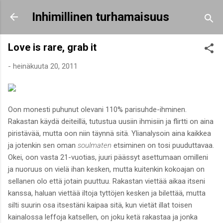
Siirry pääsisältöön
Inhimillinen turhamaisuus
Love is rare, grab it
-
heinäkuuta 20, 2011
Oon monesti puhunut olevani 110% parisuhde-ihminen.
Rakastan käydä deiteillä, tutustua uusiin ihmisiin ja flirtti on aina
piristävää, mutta oon niin täynnä sitä. Ylianalysoin aina kaikkea
ja jotenkin sen oman
soulmaten
etsiminen on tosi puuduttavaa.
Okei, oon vasta 21-vuotias, juuri päässyt asettumaan omilleni
ja nuoruus on vielä ihan kesken, mutta kuitenkin kokoajan on
sellanen olo että jotain puuttuu. Rakastan viettää aikaa itseni
kanssa, haluan viettää iltoja tyttöjen kesken ja bilettää, mutta
silti suurin osa itsestäni kaipaa sitä, kun vietät illat toisen
kainalossa leffoja katsellen, on joku ketä rakastaa ja jonka