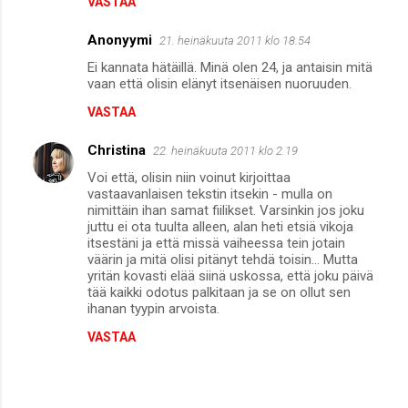
VASTAA
Anonyymi
21. heinäkuuta 2011 klo 18.54
Ei kannata hätäillä. Minä olen 24, ja antaisin mitä
vaan että olisin elänyt itsenäisen nuoruuden.
VASTAA
Christina
22. heinäkuuta 2011 klo 2.19
Voi että, olisin niin voinut kirjoittaa
vastaavanlaisen tekstin itsekin - mulla on
nimittäin ihan samat fiilikset. Varsinkin jos joku
juttu ei ota tuulta alleen, alan heti etsiä vikoja
itsestäni ja että missä vaiheessa tein jotain
väärin ja mitä olisi pitänyt tehdä toisin... Mutta
yritän kovasti elää siinä uskossa, että joku päivä
tää kaikki odotus palkitaan ja se on ollut sen
ihanan tyypin arvoista.
VASTAA