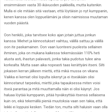
ensimmäisen vasta 30-ikävuoden paikkeilla, mutta kuitenkin.
Mulla ei ole mitään sitä vastaan, että löytäisin jo nyt kumppanin,
kenen kanssa olen loppuelämäni ja olisin naimisissa muutaman
vuoden päästä.
Oon henkilö, joka tarvitsee koko ajan jotain juttua jonkun
kanssa. Miehet ja kiinnostukset vaihtuu, välillä sattuu ja välillä
oon ite paskamainen. Oon vaan luonteeni puolesta sellainen
ihminen, joka on mukana kaikessa tekemässään 110% heti
alusta asti, ihastun palavasti, jonka takia pudotus tulee aina
korkealta. Mutta saan aika nopeasti taas kerättyäni itseni. Silti
jokaisen kerran jälkeen miettii, että mikä mussa on vikana.
Vaikka ei kemiat olisi lopulta iskenyt ja ei itseäkään olisi
kiinnostanut tarpeeksi, miettii joka tapauksessa miten voisi
itseä parantaa ja mitä muuttamalla näin ei olisi käynyt. Jos
haluaa löytää kumppanin, pitää hyväksyttää itsensä sellaisena
kuin on, eikä tekemällä pieniä muutoksia vaan sen takia, että
leikki ei loppuisi kesken. Tiedän ton, mutta silti haluisin vaan olla