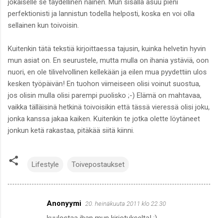
jokaiselle se täydellinen nainen. Mun sisällä asuu pieni
perfektionisti ja lannistun todella helposti, koska en voi olla
sellainen kun toivoisin.
Kuitenkin tätä tekstiä kirjoittaessa tajusin, kuinka helvetin hyvin
mun asiat on. En seurustele, mutta mulla on ihania ystäviä, oon
nuori, en ole tilivelvollinen kellekään ja eilen mua pyydettiin ulos
kesken työpäivän! En tuohon viimeiseen olisi voinut suostua,
jos olisin mulla olisi parempi puolisko ;-) Elämä on mahtavaa,
vaikka tälläisinä hetkinä toivoisikin että tässä vieressä olisi joku,
jonka kanssa jakaa kaiken. Kuitenkin te jotka olette löytäneet
jonkun ketä rakastaa, pitäkää siitä kiinni.
Lifestyle
Toivepostaukset
Anonyymi
20. heinäkuuta 2011 klo 22.30
K
kuulostaa ihan mun kirjotukselta! :)