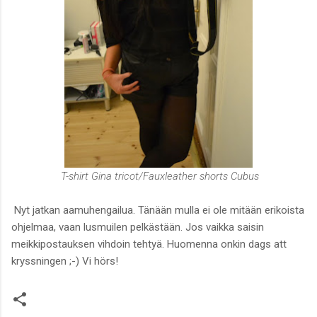
T-shirt Gina tricot/Fauxleather shorts Cubus
Nyt jatkan aamuhengailua. Tänään mulla ei ole mitään erikoista
ohjelmaa, vaan lusmuilen pelkästään. Jos vaikka saisin
meikkipostauksen vihdoin tehtyä. Huomenna onkin dags att
kryssningen ;-) Vi hörs!