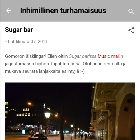
Siirry pääsisältöön
Inhimillinen turhamaisuus
Sugar bar
-
huhtikuuta 07, 2011
Gomoron älsklingar! Eilen oltiin
Sugar barissa
Music mall
in
järjestämässä hiphop-tapahtumassa. Oli ihanan rento ilta ja
mukava seurata lahjakkaita esiintyjiä :-)