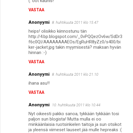
(: oot kaunis!
VASTAA
Anonyymi
8. huhtikuuta 2011 klo 15.47
heips! olisikko kiinnostunu tän
http://4.bp.blogspot.com/_0vPQQezOv6w/SdDr3
f6c0QI/AAAAAAAAEOs/EgRuHR8yZz0/s400/bi
ker-jacket.jpg takin myymisestä? maksan hyvän
hinnan :-)
VASTAA
Anonyymi
8. huhtikuuta 2011 klo 21.10
ihana asu!!
VASTAA
Anonyymi
10. huhtikuuta 2011 klo 10.44
Nyt oikeesti pakko sanoa, tykkään tykkään tosi
paljon sun blogista! Mutta mulla ei oo
minkäänlaisia ruotsinkielen taitoja ja sun otsikot
ja yleensä viimeset lauseet jää mulle hepreaks :(