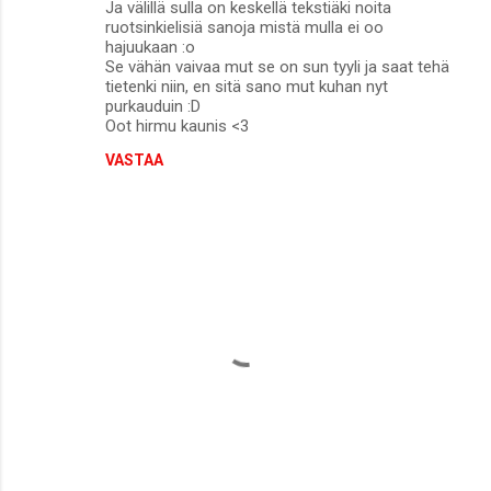
Ja välillä sulla on keskellä tekstiäki noita
ruotsinkielisiä sanoja mistä mulla ei oo
hajuukaan :o
Se vähän vaivaa mut se on sun tyyli ja saat tehä
tietenki niin, en sitä sano mut kuhan nyt
purkauduin :D
Oot hirmu kaunis <3
VASTAA