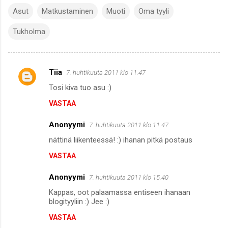
Asut
Matkustaminen
Muoti
Oma tyyli
Tukholma
Tiia
7. huhtikuuta 2011 klo 11.47
K
Tosi kiva tuo asu :)
o
VASTAA
m
m
Anonyymi
7. huhtikuuta 2011 klo 11.47
e
nättinä liikenteessä! :) ihanan pitkä postaus
n
VASTAA
t
i
Anonyymi
7. huhtikuuta 2011 klo 15.40
t
Kappas, oot palaamassa entiseen ihanaan
blogityyliin :) Jee :)
VASTAA