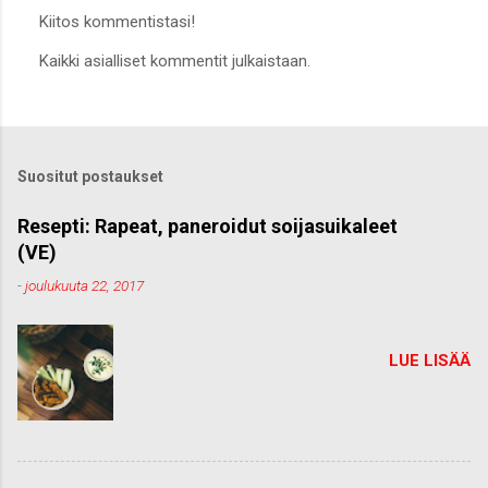
Kiitos kommentistasi!
L
Kaikki asialliset kommentit julkaistaan.
ä
h
e
t
ä
k
Suositut postaukset
o
m
m
Resepti: Rapeat, paneroidut soijasuikaleet
e
(VE)
n
t
-
joulukuuta 22, 2017
t
i
LUE LISÄÄ