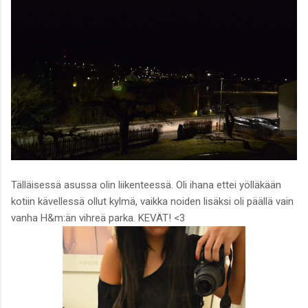
Tälläisessä asussa olin liikenteessä. Oli ihana ettei yölläkään
kotiin kävellessä ollut kylmä, vaikka noiden lisäksi oli päällä vain
vanha H&m:än vihreä parka. KEVÄT! <3