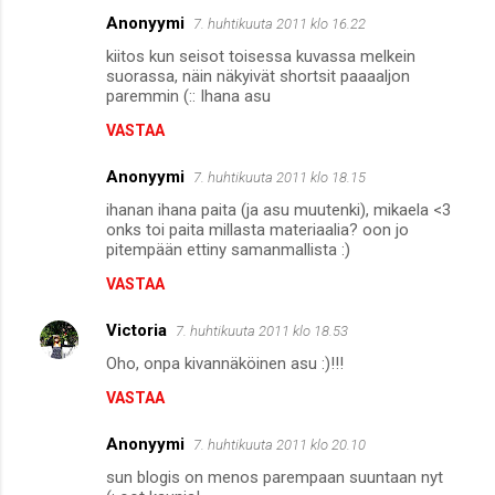
Anonyymi
7. huhtikuuta 2011 klo 16.22
kiitos kun seisot toisessa kuvassa melkein
suorassa, näin näkyivät shortsit paaaaljon
paremmin (:: Ihana asu
VASTAA
Anonyymi
7. huhtikuuta 2011 klo 18.15
ihanan ihana paita (ja asu muutenki), mikaela <3
onks toi paita millasta materiaalia? oon jo
pitempään ettiny samanmallista :)
VASTAA
Victoria
7. huhtikuuta 2011 klo 18.53
Oho, onpa kivannäköinen asu :)!!!
VASTAA
Anonyymi
7. huhtikuuta 2011 klo 20.10
sun blogis on menos parempaan suuntaan nyt