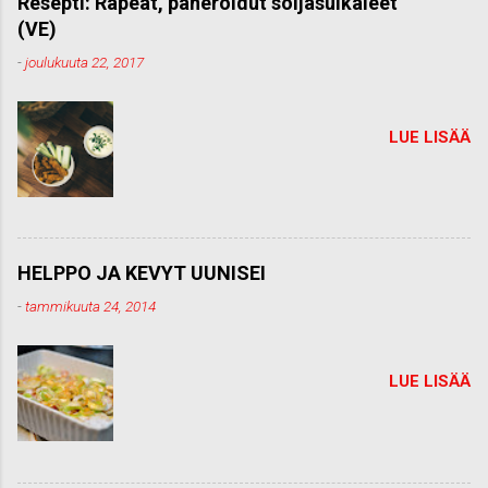
Resepti: Rapeat, paneroidut soijasuikaleet
e
(VE)
n
t
-
joulukuuta 22, 2017
t
i
LUE LISÄÄ
HELPPO JA KEVYT UUNISEI
-
tammikuuta 24, 2014
LUE LISÄÄ