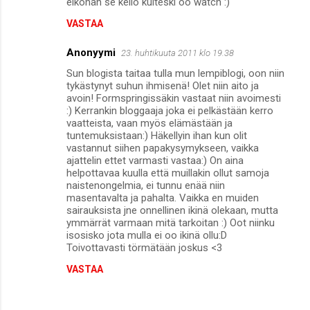
eiköhän se kello kuiteski oo watch :)
VASTAA
Anonyymi
23. huhtikuuta 2011 klo 19.38
Sun blogista taitaa tulla mun lempiblogi, oon niin
tykästynyt suhun ihmisenä! Olet niin aito ja
avoin! Formspringissäkin vastaat niin avoimesti
:) Kerrankin bloggaaja joka ei pelkästään kerro
vaatteista, vaan myös elämästään ja
tuntemuksistaan:) Häkellyin ihan kun olit
vastannut siihen papakysymykseen, vaikka
ajattelin ettet varmasti vastaa:) On aina
helpottavaa kuulla että muillakin ollut samoja
naistenongelmia, ei tunnu enää niin
masentavalta ja pahalta. Vaikka en muiden
sairauksista jne onnellinen ikinä olekaan, mutta
ymmärrät varmaan mitä tarkoitan :) Oot niinku
isosisko jota mulla ei oo ikinä ollu:D
Toivottavasti törmätään joskus <3
VASTAA