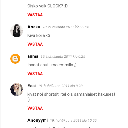
n
Oisko vaik CLOCK? :D
t
VASTAA
i
t
Ansku
18. huhtikuuta 2011 klo 22.26
Kiva koila.<3
VASTAA
anma
19. huhtikuuta 2011 klo 0.25
Ihanat asut -molemmilla ;)
VASTAA
Essi
19. huhtikuuta 2011 klo 8.28
kivat noi shortsit, itel ois samanlaiset hakuses!
:)
VASTAA
Anonyymi
19. huhtikuuta 2011 klo 10.55