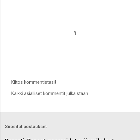
Kiitos kommentistasi!
L
Kaikki asialliset kommentit julkaistaan.
ä
h
e
t
ä
k
Suositut postaukset
o
m
m