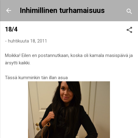
Siirry pääsisältöön
Inhimillinen turhamaisuus
18/4
-
huhtikuuta 18, 2011
Moikka! Eilen en postannutkaan, koska oli kamala masispäivä ja
ärsytti kaikki.
Tässä kumminkin tän illan asua