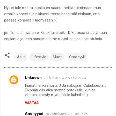
Nyt ei tule muuta, koska en saanut nettiä toimimaan mun
omalla koneella ja pikkuveli tossa hengittää niskaan, että
pääsee koneelle. Huomiseen :-)
ps. Tosiaan, watch ei klock tai clock :-D En osaa enää yhtään
englantia ja teen sanoista ihme ruotsi-englanti sekotuksia
Asut
Lifestyle
Muoti
Oma tyyli
Unknown
18. huhtikuuta 2011 klo 21.33
K
Ihanat nahkashortsit! Ja näköjään Cubuksesta...
o
Eiköhän olis aika mennä ostoksille, kun se
m
vihdoin ilmesty myös näille kulmille! :)
m
VASTAA
e
Anonyymi
18. huhtikuuta 2011 klo 21.46