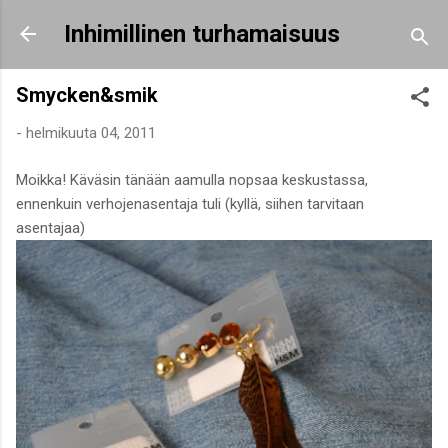
Siirry pääsisältöön
Inhimillinen turhamaisuus
Smycken&smik
-
helmikuuta 04, 2011
Moikka! Käväsin tänään aamulla nopsaa keskustassa,
ennenkuin verhojenasentaja tuli (kyllä, siihen tarvitaan
asentajaa)