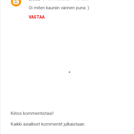
Oi miten kauniin värinen puna :)
VASTAA
Kiitos kommentistasi!
L
Kaikki asialliset kommentit julkaistaan.
ä
h