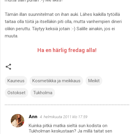
Tämän illan suunnitelmat on ihan auki. Lähes kaikilla tytöillä
taitaa olla töitä ja itselläkin piti olla, mutta vanhempien dineri
olikin peruttu. Täytyy keksiä jotain :-) Salille ainakin, jos ei
muuta.
Ha en härlig fredag alla!
Kauneus
Kosmetiikka ja meikkaus
Meikit
Ostokset
Tukholma
Ann
4. helmikuuta 2011 klo 17.59
K
Kuinka pitkä matka sieltä sun kodista on
o
Tukholman keskustaan? Ja millä taitat sen