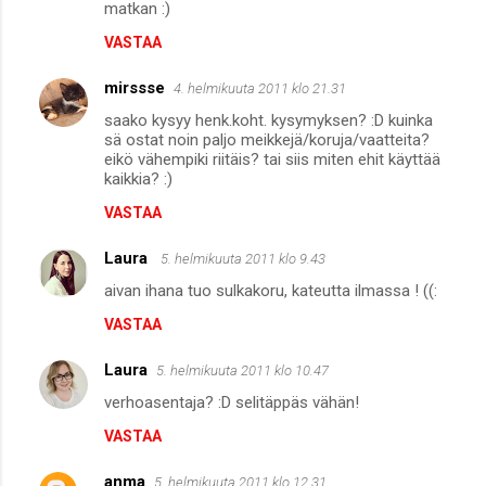
m
matkan :)
m
VASTAA
e
mirssse
4. helmikuuta 2011 klo 21.31
n
saako kysyy henk.koht. kysymyksen? :D kuinka
t
sä ostat noin paljo meikkejä/koruja/vaatteita?
eikö vähempiki riitäis? tai siis miten ehit käyttää
i
kaikkia? :)
t
VASTAA
Laura
5. helmikuuta 2011 klo 9.43
aivan ihana tuo sulkakoru, kateutta ilmassa ! ((:
VASTAA
Laura
5. helmikuuta 2011 klo 10.47
verhoasentaja? :D selitäppäs vähän!
VASTAA
anma
5. helmikuuta 2011 klo 12.31