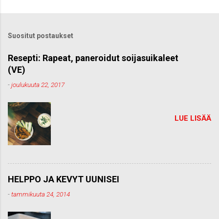
e
t
ä
k
Suositut postaukset
o
m
m
Resepti: Rapeat, paneroidut soijasuikaleet
e
(VE)
n
t
-
joulukuuta 22, 2017
t
i
LUE LISÄÄ
HELPPO JA KEVYT UUNISEI
-
tammikuuta 24, 2014