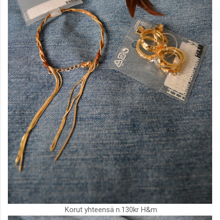
Korut yhteensä n.130kr H&m