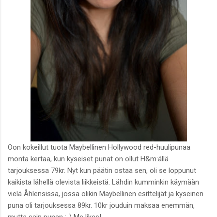
Oon kokeillut tuota Maybellinen Hollywood red-huulipunaa
monta kertaa, kun kyseiset punat on ollut H&m:ällä
tarjouksessa 79kr. Nyt kun päätin ostaa sen, oli se loppunut
kaikista lähellä olevista liikkeistä. Lähdin kumminkin käymään
vielä Åhlensissa, jossa olikin Maybellinen esittelijät ja kyseinen
puna oli tarjouksessa 89kr. 10kr jouduin maksaa enemmän,
mutta sain punan :-) Me likes!