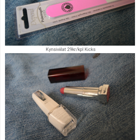
Kynsiviilat 29kr/kpl Kicks