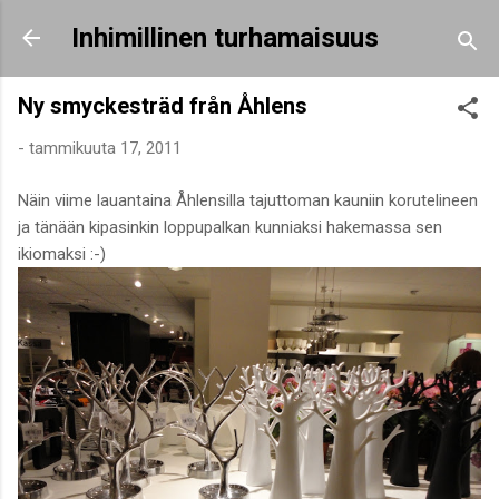
Siirry pääsisältöön
Inhimillinen turhamaisuus
Ny smyckesträd från Åhlens
-
tammikuuta 17, 2011
Näin viime lauantaina Åhlensilla tajuttoman kauniin korutelineen
ja tänään kipasinkin loppupalkan kunniaksi hakemassa sen
ikiomaksi :-)