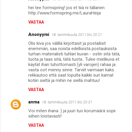
hei tee formspring! jos et tiiä ni tällanen
http://www.formspring.me/LauraHeija
VASTAA
Anonyymi
18. tammikuuta 2011 klo 20.21
Olis kiva jos välillä kirjottasit ja postailisit
enemmän, saa noista edellisistä postauksista
turhan materialisti tuhlari kuvan - ostin sitä tätä,
tuota ja taas sitä, tätä tuota.. Tulee mielikuva et
käytät ihan tuhottomasti (yli varojen) rahaa ja
vasta oot menny sinne. Tarviit varmaan kaks
rekkautoo että saat lopulta kaikki sun kamat
kotiin sieltä ja mihin ne siellä mahtuu!
VASTAA
anma
18. tammikuuta 2011 klo 20.31
Voi miten ihana :) ja juuri tuo korumäärä sopii
siihen loistavasti!
VASTAA