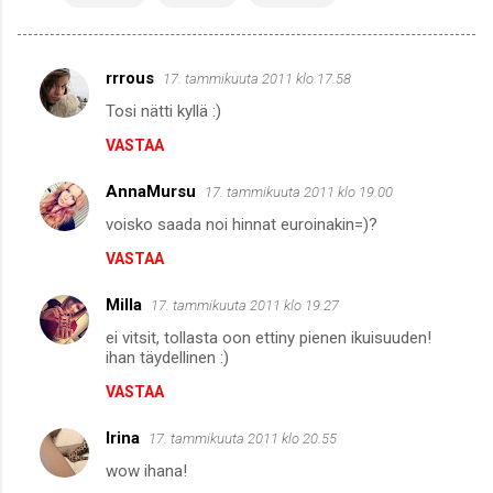
rrrous
17. tammikuuta 2011 klo 17.58
K
Tosi nätti kyllä :)
o
VASTAA
m
m
AnnaMursu
17. tammikuuta 2011 klo 19.00
e
voisko saada noi hinnat euroinakin=)?
n
VASTAA
t
i
Milla
17. tammikuuta 2011 klo 19.27
t
ei vitsit, tollasta oon ettiny pienen ikuisuuden!
ihan täydellinen :)
VASTAA
Irina
17. tammikuuta 2011 klo 20.55
wow ihana!