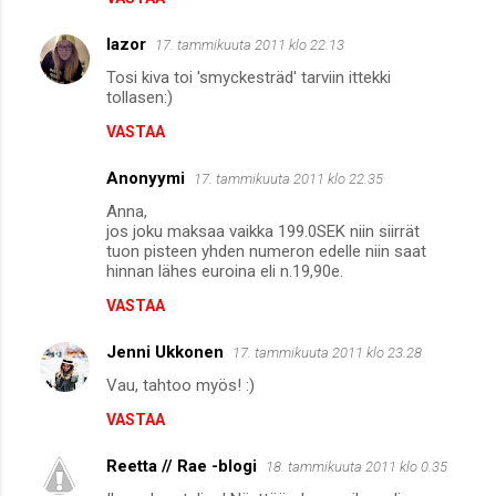
lazor
17. tammikuuta 2011 klo 22.13
Tosi kiva toi 'smyckesträd' tarviin ittekki
tollasen:)
VASTAA
Anonyymi
17. tammikuuta 2011 klo 22.35
Anna,
jos joku maksaa vaikka 199.0SEK niin siirrät
tuon pisteen yhden numeron edelle niin saat
hinnan lähes euroina eli n.19,90e.
VASTAA
Jenni Ukkonen
17. tammikuuta 2011 klo 23.28
Vau, tahtoo myös! :)
VASTAA
Reetta // Rae -blogi
18. tammikuuta 2011 klo 0.35