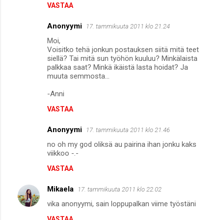
VASTAA
Anonyymi
17. tammikuuta 2011 klo 21.24
Moi,
Voisitko tehä jonkun postauksen siitä mitä teet
siellä? Tai mitä sun työhön kuuluu? Minkälaista
palkkaa saat? Minkä ikäistä lasta hoidat? Ja
muuta semmosta...
-Anni
VASTAA
Anonyymi
17. tammikuuta 2011 klo 21.46
no oh my god oliksä au pairina ihan jonku kaks
viikkoo -.-
VASTAA
Mikaela
17. tammikuuta 2011 klo 22.02
vika anonyymi, sain loppupalkan viime työstäni
VASTAA