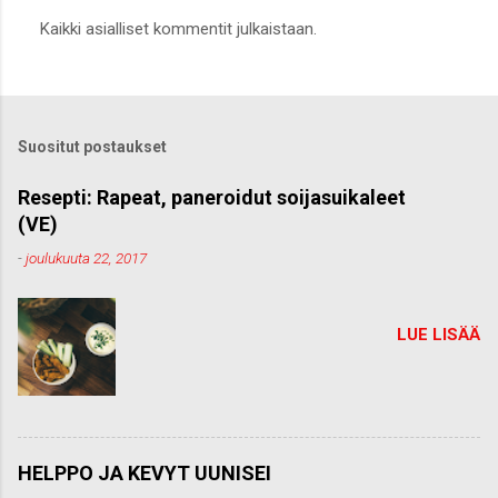
L
Kaikki asialliset kommentit julkaistaan.
ä
h
e
t
ä
k
Suositut postaukset
o
m
m
Resepti: Rapeat, paneroidut soijasuikaleet
e
(VE)
n
t
-
joulukuuta 22, 2017
t
i
LUE LISÄÄ
HELPPO JA KEVYT UUNISEI