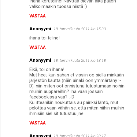
Ihana koruteline! Näyttää olevan aika paljon
valikoimaakin tuossa niistä :)
VASTAA
Anonyymi
18. tammikuuta 2011 klo 15.30
ihana toi teline!
VASTAA
Anonyymi
18. tammikuuta 2011 klo 18.18
Eikä, toi on ihana!
Mut heei, kun sähän et vissiin oo siellä minkään
järjestön kautta (näin ainaki oon ymmärtäny :-
D), niin miten oot onnistunu tutustumaan noihin
muihin auppareihin? Iha vaan jossain
facebookissa vaa? :-D
Ku itteänikin houkuttais au pairiksi lähtö, mut
pelottaa vaan vähän se, että miten niihin muihin
ihmisiin siel sit tutustuu jne...
VASTAA
Anonyymi
18. tammikuuta 2011 klo 20.17