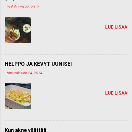
t
-
joulukuuta 22, 2017
t
i
LUE LISÄÄ
HELPPO JA KEVYT UUNISEI
-
tammikuuta 24, 2014
LUE LISÄÄ
Kun akne yllättää