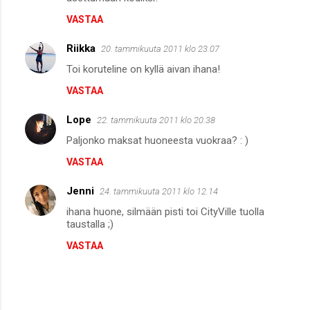
VASTAA
Riikka
20. tammikuuta 2011 klo 23.07
Toi koruteline on kyllä aivan ihana!
VASTAA
Lope
22. tammikuuta 2011 klo 20.38
Paljonko maksat huoneesta vuokraa? : )
VASTAA
Jenni
24. tammikuuta 2011 klo 12.14
ihana huone, silmään pisti toi CityVille tuolla
taustalla ;)
VASTAA