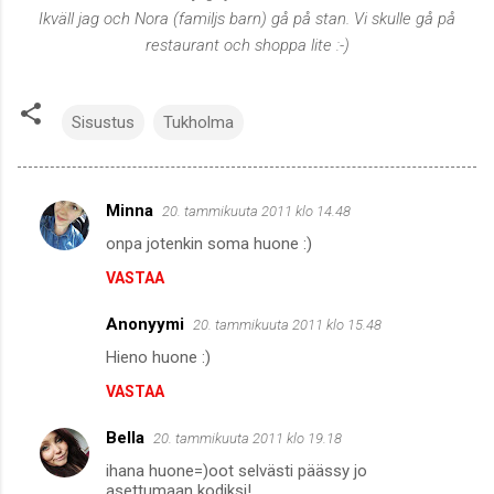
Ikväll jag och Nora (familjs barn) gå på stan. Vi skulle gå på
restaurant och shoppa lite :-)
Sisustus
Tukholma
Minna
20. tammikuuta 2011 klo 14.48
K
onpa jotenkin soma huone :)
o
VASTAA
m
m
Anonyymi
20. tammikuuta 2011 klo 15.48
e
Hieno huone :)
n
VASTAA
t
i
Bella
20. tammikuuta 2011 klo 19.18
t
ihana huone=)oot selvästi päässy jo
asettumaan kodiksi!