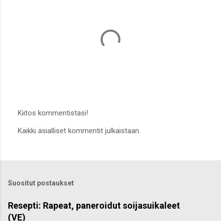
Kiitos kommentistasi!
L
Kaikki asialliset kommentit julkaistaan.
ä
h
e
t
ä
k
Suositut postaukset
o
m
m
Resepti: Rapeat, paneroidut soijasuikaleet
e
(VE)
n