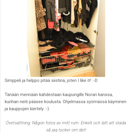
Simppeli ja helppo pitää siistinä, joten I like it! :-D
Tänään mennään kahdestaan kaupungille Noran kanssa,
kunhan neiti pääsee koulusta. Ohjelmassa syömässä käyminen
ja kauppojen kiertely :-)
Övetsättning: Någon fotos av mitt rum. Enkelt och lätt att städa
så jag tycker om det!