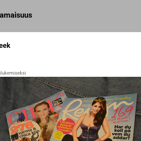
Siirry pääsisältöön
rhamaisuus
eek
talukemiseksi