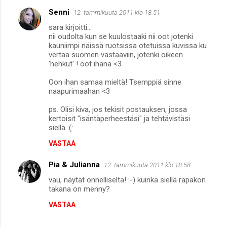
Senni
12. tammikuuta 2011 klo 18.51
sara kirjoitti...
nii oudolta kun se kuulostaaki nii oot jotenki
kauniimpi näissä ruotsissa otetuissa kuvissa ku
vertaa suomen vastaaviin, jotenki oikeen
'hehkut' ! oot ihana <3
Oon ihan samaa mieltä! Tsemppiä sinne
naapurimaahan <3
ps. Olisi kiva, jos tekisit postauksen, jossa
kertoisit "isäntäperheestäsi" ja tehtävistäsi
siellä. (:
VASTAA
Pia & Julianna
12. tammikuuta 2011 klo 18.58
vau, näytät onnelliselta! :-) kuinka siellä rapakon
takana on menny?
VASTAA