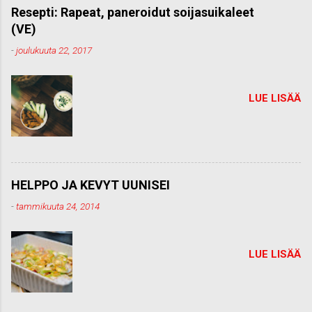
m
Resepti: Rapeat, paneroidut soijasuikaleet
e
(VE)
n
t
-
joulukuuta 22, 2017
t
i
LUE LISÄÄ
HELPPO JA KEVYT UUNISEI
-
tammikuuta 24, 2014
LUE LISÄÄ