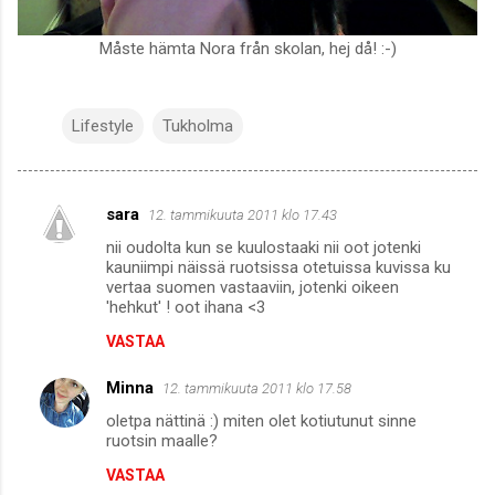
Måste hämta Nora från skolan, hej då! :-)
Lifestyle
Tukholma
sara
12. tammikuuta 2011 klo 17.43
K
nii oudolta kun se kuulostaaki nii oot jotenki
o
kauniimpi näissä ruotsissa otetuissa kuvissa ku
m
vertaa suomen vastaaviin, jotenki oikeen
'hehkut' ! oot ihana <3
m
VASTAA
e
n
Minna
12. tammikuuta 2011 klo 17.58
t
oletpa nättinä :) miten olet kotiutunut sinne
ruotsin maalle?
i
t
VASTAA