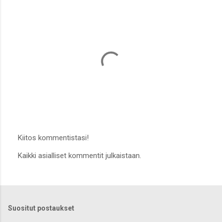
Kiitos kommentistasi!
L
Kaikki asialliset kommentit julkaistaan.
ä
h
e
t
ä
k
Suositut postaukset
o
m