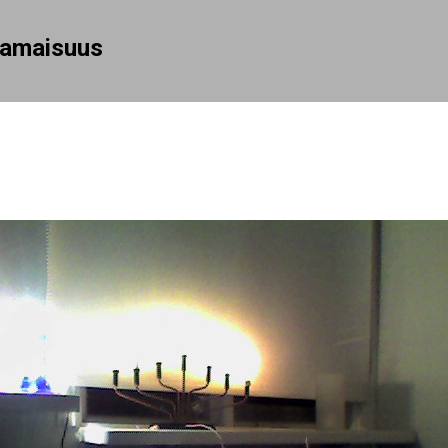
Siirry pääsisältöön
rhamaisuus