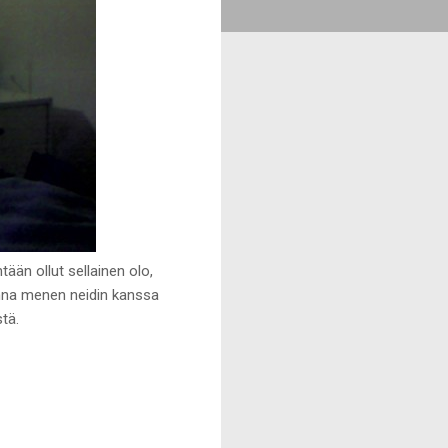
tään ollut sellainen olo,
menna menen neidin kanssa
tä.