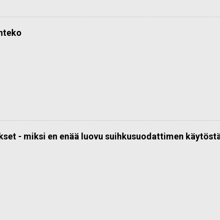
önteko
kset - miksi en enää luovu suihkusuodattimen käytöst