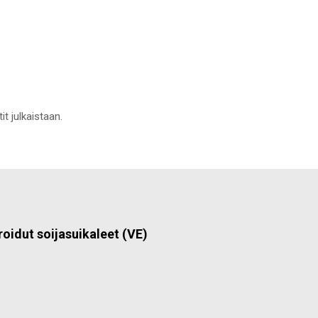
it julkaistaan.
roidut soijasuikaleet (VE)