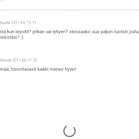
kuuta 2011 klo 15.11
ista kun kirjoitit? pitkän vai lyhyen? stessaako sua paljon ruotsin puh
elestäsi? :)
ikuuta 2011 klo 21.25
nää, toivottavasti kaikki menee hyvin!