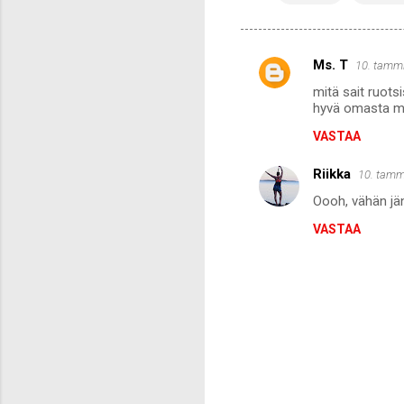
Ms. T
10. tammi
K
mitä sait ruots
o
hyvä omasta mi
m
VASTAA
m
Riikka
e
10. tamm
n
Oooh, vähän jän
t
VASTAA
i
t