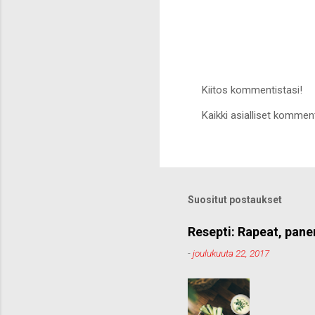
Kiitos kommentistasi!
L
Kaikki asialliset komment
ä
h
e
t
ä
k
o
Suositut postaukset
m
m
e
Resepti: Rapeat, pane
n
-
joulukuuta 22, 2017
t
t
i