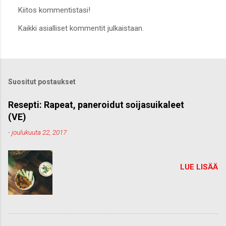
Kiitos kommentistasi!
L
Kaikki asialliset kommentit julkaistaan.
ä
h
e
t
ä
k
Suositut postaukset
o
m
m
Resepti: Rapeat, paneroidut soijasuikaleet
e
(VE)
n
t
-
joulukuuta 22, 2017
t
i
LUE LISÄÄ