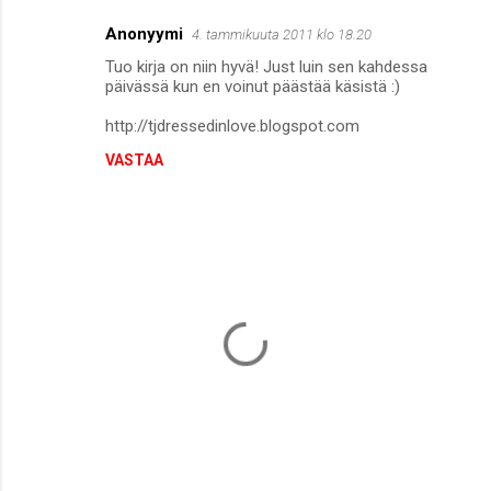
Anonyymi
4. tammikuuta 2011 klo 18.20
K
Tuo kirja on niin hyvä! Just luin sen kahdessa
o
päivässä kun en voinut päästää käsistä :)
m
http://tjdressedinlove.blogspot.com
m
VASTAA
e
n
t
i
t