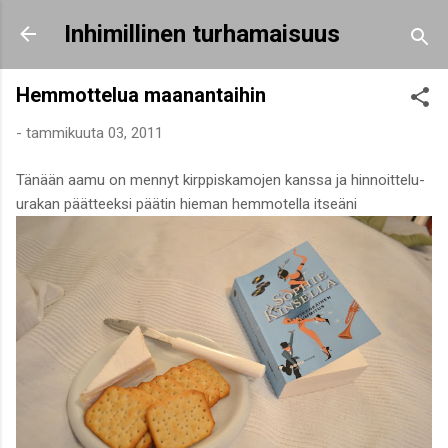
Siirry pääsisältöön
Inhimillinen turhamaisuus
Hemmottelua maanantaihin
-
tammikuuta 03, 2011
Tänään aamu on mennyt kirppiskamojen kanssa ja hinnoittelu-
urakan päätteeksi päätin hieman hemmotella itseäni