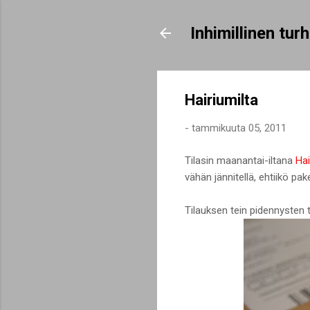
Inhimillinen tu
Hairiumilta
-
tammikuuta 05, 2011
Tilasin maanantai-iltana
Hai
vähän jännitellä, ehtiikö paket
Tilauksen tein pidennysten te