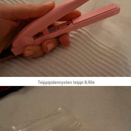
Teippipidennysten teippi 8,90e