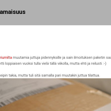
Siirry pääsisältöön
rhamaisuus
riumilta
muutamia juttuja pidennyksille ja sain ilmoituksen paketin s
ti loppiaisen vuoksi tulla vielä tällä viikolla, mutta ehti ja reilusti :-)
ipin takia, mutta tuli sitä samalla pari muutakin juttua tilattua.