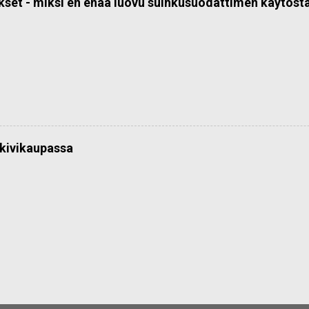
kset - miksi en enää luovu suihkusuodattimen käytöst
kivikaupassa