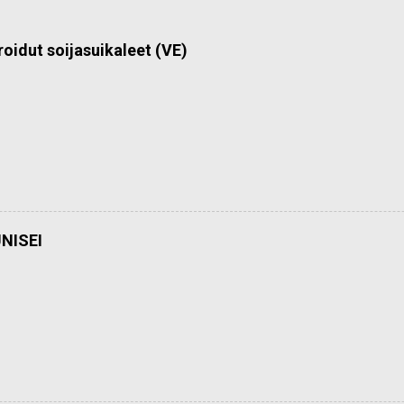
roidut soijasuikaleet (VE)
NISEI