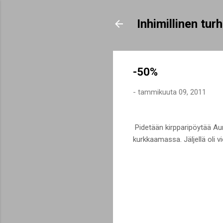
Inhimillinen tu
-50%
-
tammikuuta 09, 2011
Pidetään kirpparipöytää Aur
kurkkaamassa. Jäljellä oli v
K
o
m