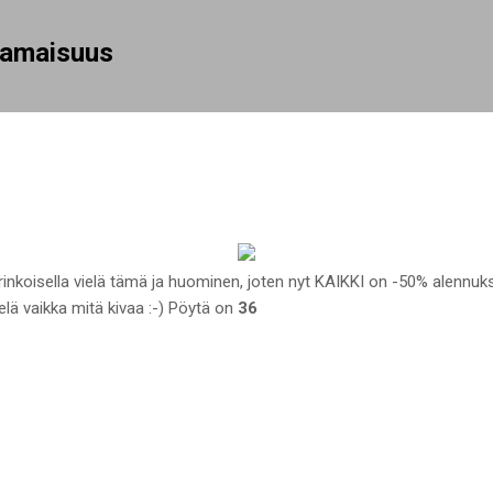
Siirry pääsisältöön
rhamaisuus
inkoisella vielä tämä ja huominen, joten nyt KAIKKI on -50% alennuk
ielä vaikka mitä kivaa :-) Pöytä on
36