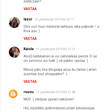
siellä päin?
VASTAA
lazor
12. joulukuuta 2010 klo 20.11
Oho oot mun mielestä laihtunu aika paljonki ! :o
Kiva asu :)
VASTAA
Kaisla
12. joulukuuta 2010 klo 21.01
AnsQ kärkkäinen ei oo nähnykkää pientä :D se
on semmoi iso halli :) oli pakko vastaa :)
Missä päin itse blogaaja asuu ku tänne Lahen
suuntaa tuut shoppailee? :)
VASTAA
ruusu
12. joulukuuta 2010 klo 21.48
MOI! :) oletpas upean näköinen!
Hei, käytätkö pidennyksiisi jotain latvasuojaa