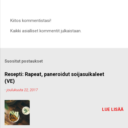
Kiitos kommentistasi!
L
Kaikki asialliset kommentit julkaistaan.
ä
h
e
t
ä
k
Suositut postaukset
o
m
m
Resepti: Rapeat, paneroidut soijasuikaleet
e
(VE)
n
t
-
joulukuuta 22, 2017
t
i
LUE LISÄÄ