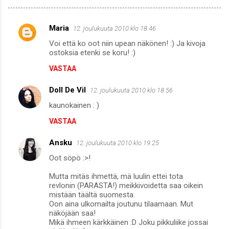
Maria
12. joulukuuta 2010 klo 18.46
K
Voi että ko oot niin upean näkönen! :) Ja kivoja
o
ostoksia etenki se koru! :)
m
VASTAA
m
Doll De Vil
e
12. joulukuuta 2010 klo 18.56
n
kaunokainen : )
t
VASTAA
i
Ansku
12. joulukuuta 2010 klo 19.25
t
Oot söpö :>!
Mutta mitäs ihmettä, mä luulin ettei tota
revlonin (PARASTA!) meikkivoidetta saa oikein
mistään täältä suomesta.
Oon aina ulkomailta joutunu tilaamaan. Mut
näköjään saa!
Mikä ihmeen kärkkäinen :D Joku pikkuliike jossai