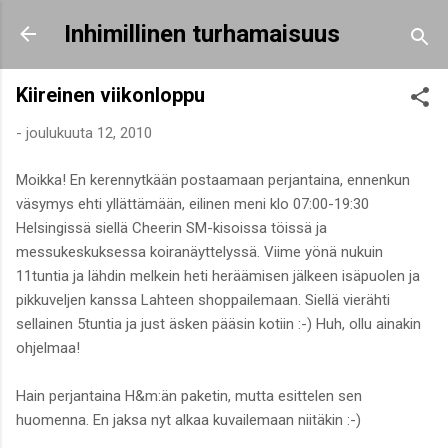
Siirry pääsisältöön
Inhimillinen turhamaisuus
Kiireinen viikonloppu
-
joulukuuta 12, 2010
Moikka! En kerennytkään postaamaan perjantaina, ennenkun
väsymys ehti yllättämään, eilinen meni klo 07:00-19:30
Helsingissä siellä Cheerin SM-kisoissa töissä ja
messukeskuksessa koiranäyttelyssä. Viime yönä nukuin
11tuntia ja lähdin melkein heti heräämisen jälkeen isäpuolen ja
pikkuveljen kanssa Lahteen shoppailemaan. Siellä vierähti
sellainen 5tuntia ja just äsken pääsin kotiin :-) Huh, ollu ainakin
ohjelmaa!
Hain perjantaina H&m:än paketin, mutta esittelen sen
huomenna. En jaksa nyt alkaa kuvailemaan niitäkin :-)