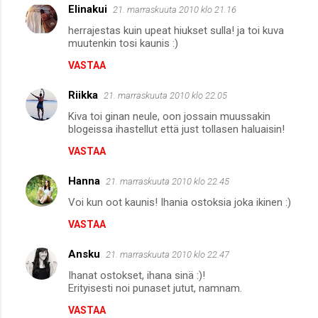
Elinakui
21. marraskuuta 2010 klo 21.16
herrajestas kuin upeat hiukset sulla! ja toi kuva
muutenkin tosi kaunis :)
VASTAA
Riikka
21. marraskuuta 2010 klo 22.05
Kiva toi ginan neule, oon jossain muussakin
blogeissa ihastellut että just tollasen haluaisin!
VASTAA
Hanna
21. marraskuuta 2010 klo 22.45
Voi kun oot kaunis! Ihania ostoksia joka ikinen :)
VASTAA
Ansku
21. marraskuuta 2010 klo 22.47
Ihanat ostokset, ihana sinä :)!
Erityisesti noi punaset jutut, namnam.
VASTAA