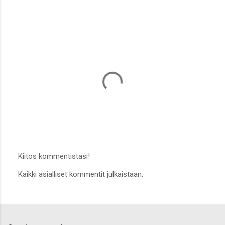
Kiitos kommentistasi!
L
Kaikki asialliset kommentit julkaistaan.
ä
h
e
t
ä
k