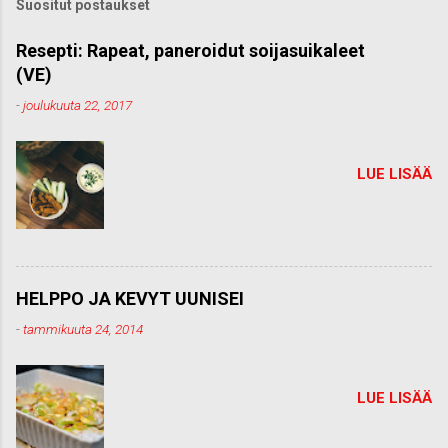
Suositut postaukset
o
m
m
Resepti: Rapeat, paneroidut soijasuikaleet
e
(VE)
n
t
-
joulukuuta 22, 2017
t
i
LUE LISÄÄ
HELPPO JA KEVYT UUNISEI
-
tammikuuta 24, 2014
LUE LISÄÄ