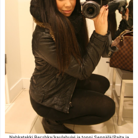
Nahkatakki Bershka/kaulahuivi ja toppi Seppälä/Paita ja