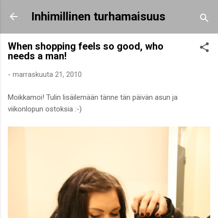
Siirry pääsisältöön
Inhimillinen turhamaisuus
When shopping feels so good, who
needs a man!
-
marraskuuta 21, 2010
Moikkamoi! Tulin lisäilemään tänne tän päivän asun ja
viikonlopun ostoksia :-)