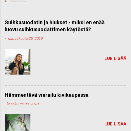
Suihkusuodatin ja hiukset - miksi en enää
luovu suihkusuodattimen käytöstä?
-
marraskuuta 25, 2019
LUE LISÄÄ
Hämmentävä vierailu kivikaupassa
-
kesäkuuta 03, 2018
LUE LISÄÄ