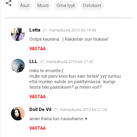
Asut
Muoti
Oma tyyli
Ostokset
Lotta
21. marraskuuta 2010 klo 19.46
K
Ootpa kauniina. :) Rakastan sun hiuksia!
o
VASTAA
m
m
LLL
21. marraskuuta 2010 klo 21.00
e
miks te erositte:(
n
mulle tuli pieni kriisi kun sain tietää! yyy tuntuu
että munkin suhde on päättymässä.. kumpi
t
teistä teki päätöksen? ja miten voit?
i
VASTAA
t
Doll De Vil
21. marraskuuta 2010 klo 21.03
aivan ihana tuo ruusuhame ♥
VASTAA