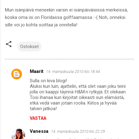
Mun isänpäivä meneekin varsin ei isänpäiväisissä merkeissä,
koska oma isi on Floridassa golffaamassa :-( Noh, onneksi
sille voi jo kohta soittaa ja onnitella!
Ostokset
Maarit
14. marraskuuta 2010 klo 18.44
K
Sulla on kiva blogi!
o
Aluksi kun luin, ajattelin, että olet vaan joku teini
m
jolla on kaappi täynnä H&M:n rytkyjä. Et olekaan.
Tosi ihanaa kun kirjoitat oikeasti sun elämästä,
m
etkä vedä vaan jotain roolia. Kiitos ja hyvää
talven jatkoa!
e
n
VASTAA
t
Vanessa
14. marraskuuta 2010 klo 22.29
i