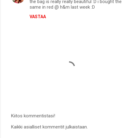
the bag is really really beautiful :D i bought the
t
same in red @ h&m last week :D
VASTAA
Kiitos kommentistasi!
L
Kaikki asialliset kommentit julkaistaan.
ä
h