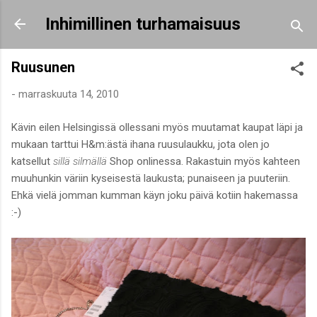
Siirry pääsisältöön
Inhimillinen turhamaisuus
Ruusunen
-
marraskuuta 14, 2010
Kävin eilen Helsingissä ollessani myös muutamat kaupat läpi ja
mukaan tarttui H&m:ästä ihana ruusulaukku, jota olen jo
katsellut
sillä silmällä
Shop onlinessa. Rakastuin myös kahteen
muuhunkin väriin kyseisestä laukusta; punaiseen ja puuteriin.
Ehkä vielä jomman kumman käyn joku päivä kotiin hakemassa
:-)