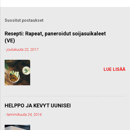
e
t
ä
k
Suositut postaukset
o
m
m
Resepti: Rapeat, paneroidut soijasuikaleet
e
(VE)
n
t
-
joulukuuta 22, 2017
t
i
LUE LISÄÄ
HELPPO JA KEVYT UUNISEI
-
tammikuuta 24, 2014