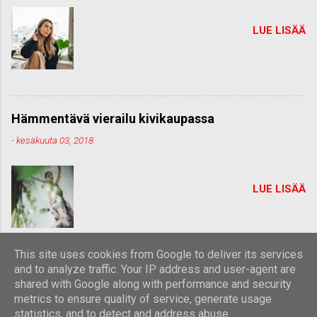
LUE LISÄÄ
Hämmentävä vierailu kivikaupassa
-
kesäkuuta 03, 2018
LUE LISÄÄ
This site uses cookies from Google to deliver its services
and to analyze traffic. Your IP address and user-agent are
shared with Google along with performance and security
Sisällön tarjoaa Blogger
metrics to ensure quality of service, generate usage
statistics, and to detect and address abuse.