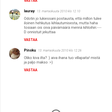
VASTAA
t
i
lauray
13. marraskuuta 2010 klo 12.10
t
Odotin jo lukiessani postausta, että millon tulee
iloinen hehkutus kihlautumisesta, mutta haha
tosiaan ois oiva päivämäärä mennä kihloihin:---
D onnistuit jekuttaa
VASTAA
Pinsku
13. marraskuuta 2010 klo 12.26
Oliko kiva ilta? :) aiva ihana tuo villapaita! mistä
ja paljo makso :=)
VASTAA