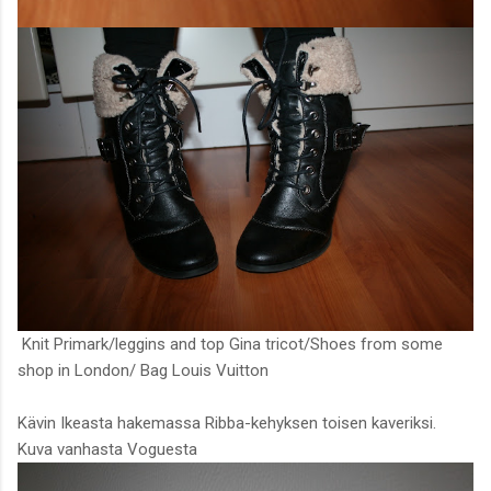
Knit Primark/leggins and top Gina tricot/Shoes from some
shop in London/ Bag Louis Vuitton
Kävin Ikeasta hakemassa Ribba-kehyksen toisen kaveriksi.
Kuva vanhasta Voguesta