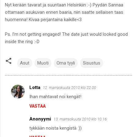
Nyt kerään tavarat ja suuntaan Helsinkiin :-) Pyydän Sannaa
ottamaan asukuvan ennen baaria, niin saatte sellaisen taas
huomenna! Kivaa perjantaina kaikille<3
Ps. I'm not getting engaged! The date just would looked good
inside the ring :-D
Asut
Muoti
Oma tyyli
Sisustus
Lotta
12. marraskuuta 2010 klo 22.00
K
Ihan mahtavat noi kengät!
o
VASTAA
m
m
Anonyymi
13. marraskuuta 2010 klo 10.16
e
tykkään noista kengistä :))
n