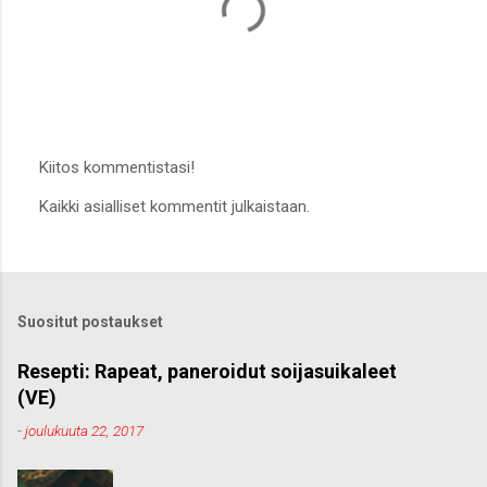
Kiitos kommentistasi!
L
Kaikki asialliset kommentit julkaistaan.
ä
h
e
t
ä
k
Suositut postaukset
o
m
m
Resepti: Rapeat, paneroidut soijasuikaleet
e
(VE)
n
t
-
joulukuuta 22, 2017
t
i