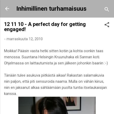
Siirry pääsisältöön
Inhimillinen turhamaisuus
12 11 10 - A perfect day for getting
engaged!
-
marraskuuta 12, 2010
Moikka! Pääsin vasta hetki sitten kotiin ja kohta oonkin taas
menossa. Suuntana Helsingin Kruunuhaka eli Sannan koti.
Ohjelmassa on laittautumista ja sen jälkeen johonkin baariin :-)
Tänään tulee asukuva piitkästä aikaa! Rakastan salamakuvia
niin paljon, että piti sensuroida naama. Mulla on vähän kiirus,
niin en jaksanut alkaa sähläämään puolta tuntia itselaukaisijan
kanssa.