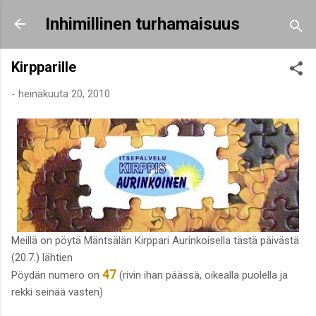
Siirry pääsisältöön
Inhimillinen turhamaisuus
Kirpparille
-
heinäkuuta 20, 2010
Meillä on pöytä Mäntsälän Kirppari Aurinkoisella tästä päivästä
(20.7.) lähtien
47
Pöydän numero on
(rivin ihan päässä, oikealla puolella ja
rekki seinää vasten)