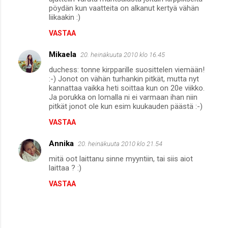
pöydän kun vaatteita on alkanut kertyä vähän
m
liikaakin :)
e
VASTAA
n
Mikaela
20. heinäkuuta 2010 klo 16.45
t
duchess: tonne kirpparille suosittelen viemään!
i
:-) Jonot on vähän turhankin pitkät, mutta nyt
t
kannattaa vaikka heti soittaa kun on 20e viikko.
Ja porukka on lomalla ni ei varmaan ihan niin
pitkät jonot ole kun esim kuukauden päästä :-)
VASTAA
Annika
20. heinäkuuta 2010 klo 21.54
mitä oot laittanu sinne myyntiin, tai siis aiot
laittaa ? :)
VASTAA