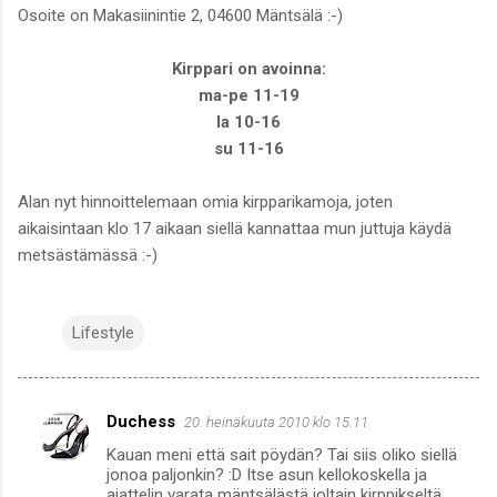
Osoite on Makasiinintie 2, 04600 Mäntsälä :-)
Kirppari on avoinna:
ma-pe 11-19
la 10-16
su 11-16
Alan nyt hinnoittelemaan omia kirpparikamoja, joten
aikaisintaan klo 17 aikaan siellä kannattaa mun juttuja käydä
metsästämässä :-)
Lifestyle
Duchess
20. heinäkuuta 2010 klo 15.11
K
Kauan meni että sait pöydän? Tai siis oliko siellä
o
jonoa paljonkin? :D Itse asun kellokoskella ja
m
ajattelin varata mäntsälästä joltain kirppikseltä