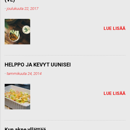
n
t
-
joulukuuta 22, 2017
t
i
LUE LISÄÄ
HELPPO JA KEVYT UUNISEI
-
tammikuuta 24, 2014
LUE LISÄÄ
Kun akne yllättää