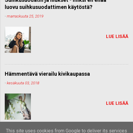
luovu suihkusuodattimen käytöstä?
-
marraskuuta 25, 2019
LUE LISÄÄ
Hämmentävä vierailu kivikaupassa
-
kesäkuuta 03, 2018
LUE LISÄÄ
This site uses cookies from Google to deliver its services