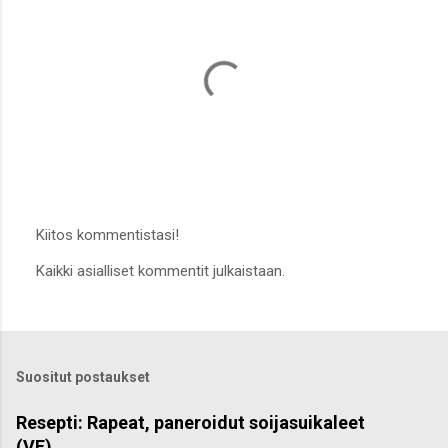
Kiitos kommentistasi!
L
Kaikki asialliset kommentit julkaistaan.
ä
h
e
t
ä
k
Suositut postaukset
o
m
m
Resepti: Rapeat, paneroidut soijasuikaleet
e
(VE)