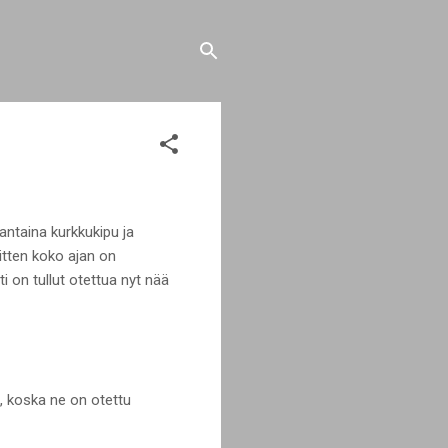
antaina kurkkukipu ja
sitten koko ajan on
 on tullut otettua nyt nää
a, koska ne on otettu