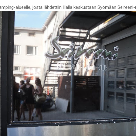
mping-alueelle, josta lähdettiin illalla keskustaan Syömään Seireeni-r