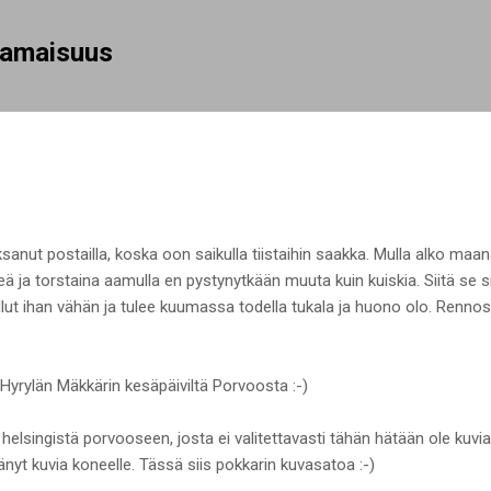
Siirry pääsisältöön
rhamaisuus
sanut postailla, koska oon saikulla tiistaihin saakka. Mulla alko maan
teä ja torstaina aamulla en pystynytkään muuta kuin kuiskia. Siitä se 
ut ihan vähän ja tulee kuumassa todella tukala ja huono olo. Rennosti
 Hyrylän Mäkkärin kesäpäiviltä Porvoosta :-)
 helsingistä porvooseen, josta ei valitettavasti tähän hätään ole kuvi
irtänyt kuvia koneelle. Tässä siis pokkarin kuvasatoa :-)