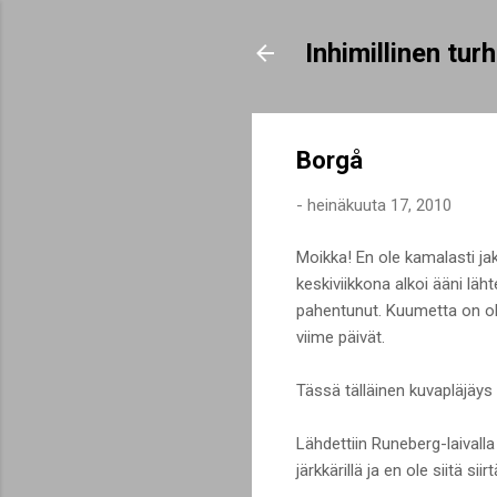
Inhimillinen tu
Borgå
-
heinäkuuta 17, 2010
Moikka! En ole kamalasti jak
keskiviikkona alkoi ääni läh
pahentunut. Kuumetta on oll
viime päivät.
Tässä tälläinen kuvapläjäys
Lähdettiin Runeberg-laivalla
järkkärillä ja en ole siitä si