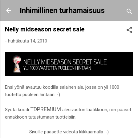
Siirry pääsisältöön
Inhimillinen turhamaisuus
Nelly midseason secret sale
-
huhtikuuta 14, 2010
Ensi yönä avautuu koodilla salainen ale, jossa on yli 1000
tuotetta puoleen hintaan :-)
TDPREMIUM
Syötä koodi
alesivuston laatikkoon, niin pääset
ennakkoon tutustumaan tuotteisiin.
Sivuille pääsette videota klikkaamalla :-)