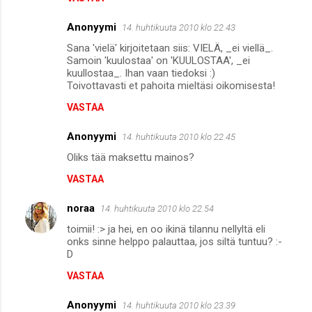
Anonyymi
14. huhtikuuta 2010 klo 22.43
Sana 'vielä' kirjoitetaan siis: VIELÄ, _ei viellä_.
Samoin 'kuulostaa' on 'KUULOSTAA', _ei
kuullostaa_. Ihan vaan tiedoksi :)
Toivottavasti et pahoita mieltäsi oikomisesta!
VASTAA
Anonyymi
14. huhtikuuta 2010 klo 22.45
Oliks tää maksettu mainos?
VASTAA
noraa
14. huhtikuuta 2010 klo 22.54
toimii! :> ja hei, en oo ikinä tilannu nellyltä eli
onks sinne helppo palauttaa, jos siltä tuntuu? :-
D
VASTAA
Anonyymi
14. huhtikuuta 2010 klo 23.39