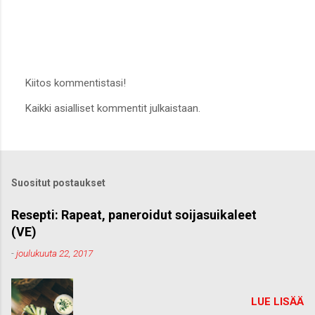
Kiitos kommentistasi!
L
Kaikki asialliset kommentit julkaistaan.
ä
h
e
t
ä
k
Suositut postaukset
o
m
m
Resepti: Rapeat, paneroidut soijasuikaleet
e
(VE)
n
t
-
joulukuuta 22, 2017
t
i
LUE LISÄÄ