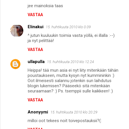
jee mainoksia taas
VASTAA
Elinakui
15. huhtikuuta 2010 klo 0.09
^ jutun kuuluukin toimia vasta yöllä, ei illalla :--)
ja nyt pelittää!
VASTAA
ullapulla
15. huhtikuuta 2010 klo 12.24
Heippa! tää mun asia ei nyt liity mitenkään tähän
poustaukseen, mutta kysyn nyt kummininkin :)
Oot ilmeisesti salannu jotenkin sun laihdutus
blogin lukemisen? Pääseekö sitä mitenkään
seuraamaan? :) Ps. tsemppii sulle kaikkeen! :)
VASTAA
Anonyymi
15. huhtikuuta 2010 klo 20.29
milloi oot tekees noit toivepostauksii?(: