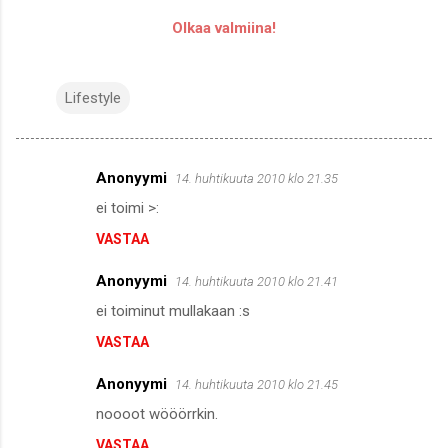
Olkaa valmiina!
Lifestyle
Anonyymi
14. huhtikuuta 2010 klo 21.35
K
ei toimi >:
o
VASTAA
m
m
Anonyymi
14. huhtikuuta 2010 klo 21.41
e
ei toiminut mullakaan :s
n
VASTAA
t
i
Anonyymi
14. huhtikuuta 2010 klo 21.45
t
noooot wööörrkin.
VASTAA