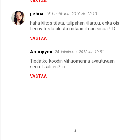
VASTAA
jjehna
15. huhtikuuta 2010 klo 23.13
haha kiitos tästä, tulipahan tilattuu, enkä ois
tienny tosta alesta mitään ilman sinua ! ;D
VASTAA
Anonyymi
24. lokakuuta 2010 klo 19.51
Tiedätkö koodin ylihuomenna avautuvaan
secret saleen? :o
VASTAA