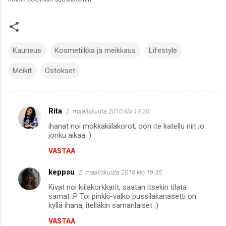
Kauneus
Kosmetiikka ja meikkaus
Lifestyle
Meikit
Ostokset
Rita
2. maaliskuuta 2010 klo 19.20
K
ihanat noi mokkakiilakorot, oon ite katellu niit jo
o
jonku aikaa :)
m
VASTAA
m
keppsu
e
2. maaliskuuta 2010 klo 19.35
n
Kivat noi kiilakorkkarit, saatan itsekin tilata
samat :P Toi pinkki-valko pussilakanasetti on
t
kyllä ihana, itelläkin samanlaiset ;)
i
VASTAA