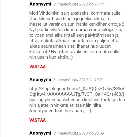
Anonyymi
3. maaliskuuta 2010 klo 17.47
Moi! Vihdoinkin sain aikaiseksi kommata sulle.
Oon lukenut sun blogia jo jonkin aikaa ja
ihastellut varsinkin sun ihania kenkähankintoja :)
Nyt päätin vihdoin luoda oman muotibloginikin,
toivoen että aika riittää sen päivittämiseen ja
että jotakuta alkaa kiinnostaa niin paljon että
alkaa seuraamaan sitä. Ihanat nuo uudet
kiilakorot!! Nyt otan tavakseni kommata sulle
niin usein kun ehdin. :)
VASTAA
Anonyymi
3. maaliskuuta 2010 klo 19.21
http://3.bp.blogspot.com/_0vPQQezOv6w/S4kV
CqHtw4I/AAAAAAAAJTg/7vCF_QaI14Q/s400/j
hpe.jpg yhdessä vaiheessa kuolasit tuota paitaa
niin ajattelin vinkata et itse näin niitä
ilmestyneen taas hm:äään ;---)
VASTAA
Anonyymi
3. maaliskuuta 2010 klo 20.38