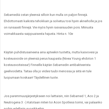
Sebamediä ostan yleensä silloin kun mulla on paljon finnejä.
Ehdottomasti kaikista tehokkain ja solvetuu tosi hyvin akneiholle ja jos
on runsaasti finnejä. Vie myös hyvin rasvaisuuden pois. Miinusta
voimakkaasta saippuaisesta hajusta. Hinta n. 10e
Käytän puhdistusaineena aina apteekin tuotetta, mutta kasvovesi ja
kosteusvoide on yleensä perus kaupasta (Nivea Young ehdoton 1
kosteusvoiteissa!) Finneille käytän Sebamedin antibakteerista
geelivoidetta. Taitaa olla jo viides tuubi menossa ja siitä en tule
luopumaan koskaan! Täydellinen tuote.
Jos paremmuusjärjestykseen noi laittaisin, niin Sebamed 1, Aco 2 ja
Neutrogena 3 :-) Katotaan miten toi Acon Spotless toimii, vai palaanko
noihin edellisiin suosikkeihin.