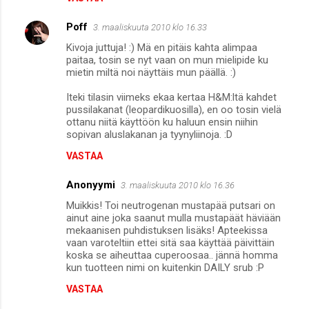
Poff
3. maaliskuuta 2010 klo 16.33
Kivoja juttuja! :) Mä en pitäis kahta alimpaa
paitaa, tosin se nyt vaan on mun mielipide ku
mietin miltä noi näyttäis mun päällä. :)
Iteki tilasin viimeks ekaa kertaa H&M:ltä kahdet
pussilakanat (leopardikuosilla), en oo tosin vielä
ottanu niitä käyttöön ku haluun ensin niihin
sopivan aluslakanan ja tyynyliinoja. :D
VASTAA
Anonyymi
3. maaliskuuta 2010 klo 16.36
Muikkis! Toi neutrogenan mustapää putsari on
ainut aine joka saanut mulla mustapäät häviään
mekaanisen puhdistuksen lisäks! Apteekissa
vaan varoteltiin ettei sitä saa käyttää päivittäin
koska se aiheuttaa cuperoosaa.. jännä homma
kun tuotteen nimi on kuitenkin DAILY srub :P
VASTAA