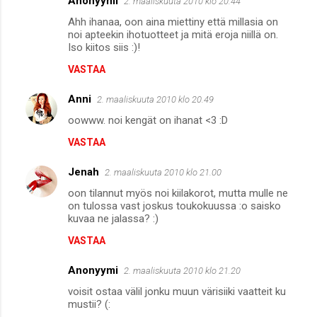
Anonyymi
2. maaliskuuta 2010 klo 20.44
Ahh ihanaa, oon aina miettiny että millasia on
noi apteekin ihotuotteet ja mitä eroja niillä on.
Iso kiitos siis :)!
VASTAA
Anni
2. maaliskuuta 2010 klo 20.49
oowww. noi kengät on ihanat <3 :D
VASTAA
Jenah
2. maaliskuuta 2010 klo 21.00
oon tilannut myös noi kiilakorot, mutta mulle ne
on tulossa vast joskus toukokuussa :o saisko
kuvaa ne jalassa? :)
VASTAA
Anonyymi
2. maaliskuuta 2010 klo 21.20
voisit ostaa välil jonku muun värisiiki vaatteit ku
mustii? (: