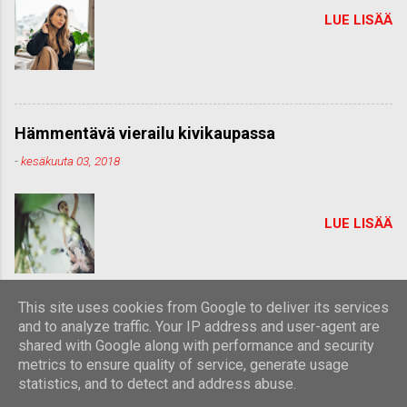
LUE LISÄÄ
Hämmentävä vierailu kivikaupassa
-
kesäkuuta 03, 2018
LUE LISÄÄ
This site uses cookies from Google to deliver its services
and to analyze traffic. Your IP address and user-agent are
shared with Google along with performance and security
Sisällön tarjoaa Blogger
metrics to ensure quality of service, generate usage
statistics, and to detect and address abuse.
Teeman kuvien tekijä:
Michael Elkan