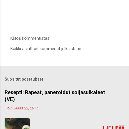
Kiitos kommentistasi!
L
Kaikki asialliset kommentit julkaistaan.
ä
h
e
t
ä
k
Suositut postaukset
o
m
m
Resepti: Rapeat, paneroidut soijasuikaleet
e
(VE)
n
t
-
joulukuuta 22, 2017
t
i
LUE LISÄÄ