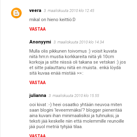
veera
3. maaliskuuta 2010 klo 12.45
mikal on hieno keittiö:D
VASTAA
Anonyymi
3. maaliskuuta 2010 klo 14.34
Mulla olis pikkunen toivomus :) voisit kuvata
niitä hm:n mustia korkkareita niitä yli 10cm
korkoja ja sitte niissä oli takana se vetskari :) jos
et sitte palauttanu niitä en muista.. enkä löydä
sitä kuvaa enää mistää >>::
VASTAA
julianna
3. maaliskuuta 2010 klo 15.55
ooi kivat :-) heei osaatko yhtään neuvoa miten
saan blogini 'leveemmäksi'? blogger pienentää
aina kuvani ihan minimaalisiksi ja tuhnuiksi, ja
teksti jää keskelle niin että molemmille reunoille
jää puol metriä tyhjää tilaa.
VASTAA