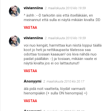
t
viivianniina
2. maaliskuuta 2010 klo 19.59
^ äshh :--D tarkoitin siis että itselläkään, en
meinannut että sulla ei näytä mikään kivalta :DD
VASTAA
viivianniina
2. maaliskuuta 2010 klo 19.59
voi nuo kengät, harmittaa kun niistä loppui täällä
koot jo heti ja nettikaupasta tilatessa saa
odottaa tosiaan kaaauan! ois kiva nähdä nuo
paidat päälläkin :-) ja tosiaan, mikään vaate ei
näytä kivalta jos ei oo laittautunut!
VASTAA
Anonyymi
2. maaliskuuta 2010 klo 20.17
älä pidä noit vaatteita, löydät varmasti
hienompiakin (+ sulla ON hienompia) =)
VASTAA