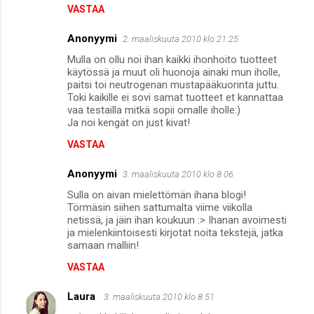
VASTAA
Anonyymi
2. maaliskuuta 2010 klo 21.25
Mulla on ollu noi ihan kaikki ihonhoito tuotteet
käytössä ja muut oli huonoja ainaki mun iholle,
paitsi toi neutrogenan mustapääkuorinta juttu.
Toki kaikille ei sovi samat tuotteet et kannattaa
vaa testailla mitkä sopii omalle iholle:)
Ja noi kengät on just kivat!
VASTAA
Anonyymi
3. maaliskuuta 2010 klo 8.06
Sulla on aivan mielettömän ihana blogi!
Törmäsin siihen sattumalta viime viikolla
netissä, ja jäin ihan koukuun :> Ihanan avoimesti
ja mielenkiintoisesti kirjotat noita tekstejä, jatka
samaan malliin!
VASTAA
Laura
3. maaliskuuta 2010 klo 8.51