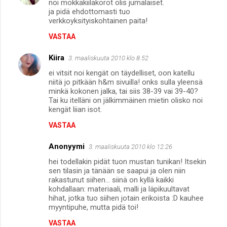
noi mokkakiilakorot olis jumalaiset.
ja pidä ehdottomasti tuo
verkkoyksityiskohtainen paita!
VASTAA
Kiira
3. maaliskuuta 2010 klo 8.52
ei vitsit noi kengät on täydelliset, oon katellu
niitä jo pitkään h&m sivuilla! onks sulla yleensä
minkä kokonen jalka, tai siis 38-39 vai 39-40?
Tai ku itelläni on jälkimmäinen mietin olisko noi
kengät liian isot.
VASTAA
Anonyymi
3. maaliskuuta 2010 klo 12.26
hei todellakin pidät tuon mustan tunikan! Itsekin
sen tilasin ja tänään se saapui ja olen niin
rakastunut siihen... siinä on kyllä kaikki
kohdallaan: materiaali, malli ja läpikuultavat
hihat, jotka tuo siihen jotain erikoista :D kauhee
myyntipuhe, mutta pidä toi!
VASTAA