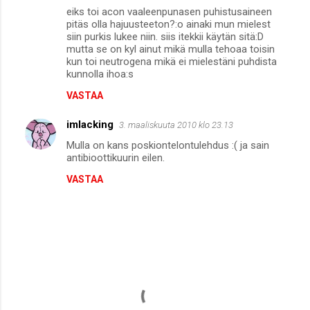
eiks toi acon vaaleenpunasen puhistusaineen
pitäs olla hajuusteeton?:o ainaki mun mielest
siin purkis lukee niin. siis itekkii käytän sitä:D
mutta se on kyl ainut mikä mulla tehoaa toisin
kun toi neutrogena mikä ei mielestäni puhdista
kunnolla ihoa:s
VASTAA
imlacking
3. maaliskuuta 2010 klo 23.13
Mulla on kans poskiontelontulehdus :( ja sain
antibioottikuurin eilen.
VASTAA