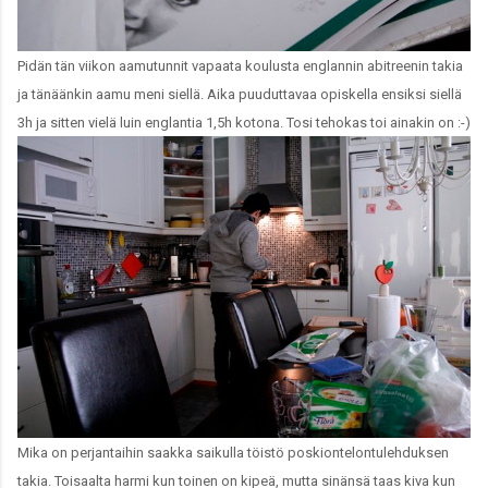
Pidän tän viikon aamutunnit vapaata koulusta englannin abitreenin takia
ja tänäänkin aamu meni siellä. Aika puuduttavaa opiskella ensiksi siellä
3h ja sitten vielä luin englantia 1,5h kotona. Tosi tehokas toi ainakin on :-)
Mika on perjantaihin saakka saikulla töistö poskiontelontulehduksen
takia. Toisaalta harmi kun toinen on kipeä, mutta sinänsä taas kiva kun