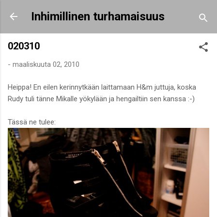
Siirry pääsisältöön
Inhimillinen turhamaisuus
020310
-
maaliskuuta 02, 2010
Heippa! En eilen kerinnytkään laittamaan H&m juttuja, koska
Rudy tuli tänne Mikalle yökylään ja hengailtiin sen kanssa :-)
Tässä ne tulee: