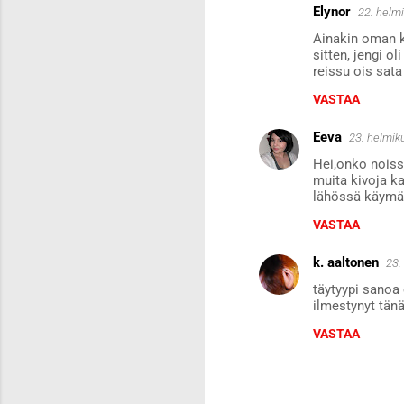
Elynor
22. helm
Ainakin oman ko
sitten, jengi o
reissu ois sata 
VASTAA
Eeva
23. helmik
Hei,onko noiss
muita kivoja k
lähössä käymää
VASTAA
k. aaltonen
23.
täytyypi sanoa 
ilmestynyt tän
VASTAA