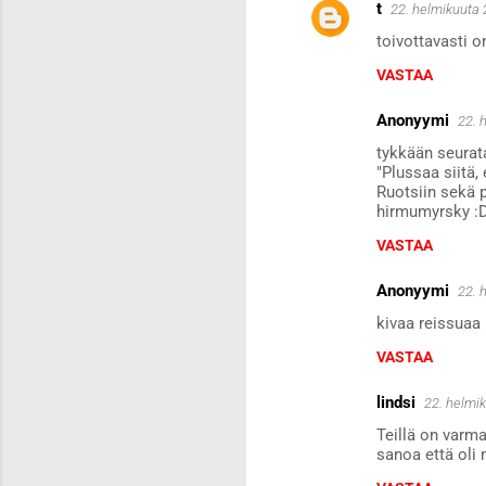
t
22. helmikuuta 
toivottavasti o
VASTAA
Anonyymi
22. 
tykkään seurat
"Plussaa siitä,
Ruotsiin sekä p
hirmumyrsky :D
VASTAA
Anonyymi
22. 
kivaa reissuaa :)
VASTAA
lindsi
22. helmi
Teillä on varmas
sanoa että oli