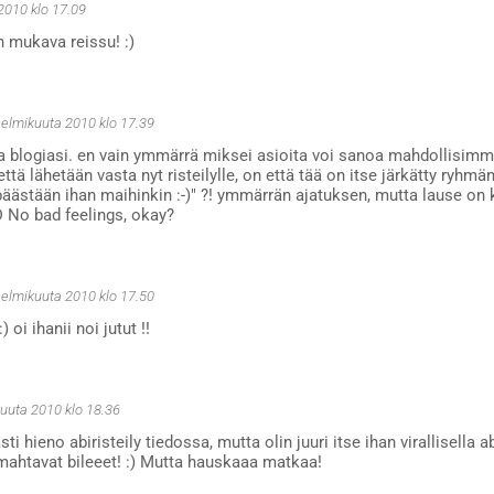
2010 klo 17.09
n mukava reissu! :)
helmikuuta 2010 klo 17.39
a blogiasi. en vain ymmärrä miksei asioita voi sanoa mahdollisimma
 että lähetään vasta nyt risteilylle, on että tää on itse järkätty ry
äästään ihan maihinkin :-)" ?! ymmärrän ajatuksen, mutta lause on k
 No bad feelings, okay?
helmikuuta 2010 klo 17.50
 oi ihanii noi jutut !!
kuuta 2010 klo 18.36
ti hieno abiristeily tiedossa, mutta olin juuri itse ihan virallisella abi
 mahtavat bileeet! :) Mutta hauskaaa matkaa!