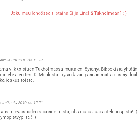
Joku muu lähdössä tiistaina Silja Linellä Tukholmaan? :-)
helmikuuta 2010 klo 15.38
ma viikko sitten Tukholmassa mutta en löytänyt Bikbokista yhtään
n ehkä eniten :D. Monkista löysin kivan pannan mutta olis nyt luull
kä joskus toiste.
helmikuuta 2010 klo 15.51
taus tulevaisuuden suunnitelmista, olis ihana saada iteki inspistä! :)
symppistyypiltä ! :)