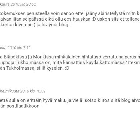
ikuuta 2010 klo 20.52
kemuksen perusteella voin sanoo ettei jääny abiristeilystä mitn kä
li aivan liian seipäässä eikä ollu ees hauskaa :D uskon siis et tollane
kertaa kivempi :) ja luv your blog !
uuta 2010 klo 7.12
a Bikbokissa ja Monkissa minkälainen hintataso verrattuna perus h
auppoja Tukholmassa on, mitä kannattais käydä kattomassa? Itekin
n Tukholmassa, sillä kyselen. :D
 helmikuuta 2010 klo 10.31
että sulla on erittäin hyvä maku. ja vielä isoiso kiitos siitä blogiarv
ään postilaatikkoon.