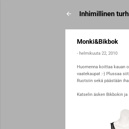
Inhimillinen tu
Monki&Bikbok
-
helmikuuta 22, 2010
Huomenna koittaa kauan od
vaatekaupat :-) Plussaa sii
Ruotsiin sekä päästään ihan
Katselin äsken Bikbokin ja 