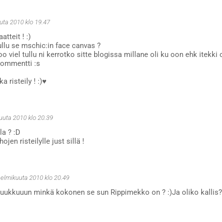
uta 2010 klo 19.47
atteit ! :)
ullu se mschic:in face canvas ?
 oo viel tullu ni kerrotko sitte blogissa millane oli ku oon ehk itekki
kommentti :s
a risteily ! :)♥
uuta 2010 klo 20.39
la ? :D
en risteilylle just sillä !
helmikuuta 2010 klo 20.49
uukkuuun minkä kokonen se sun Rippimekko on ? :)Ja oliko kallis?