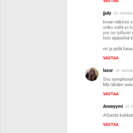
VASTAA
jjuly
22. helmiku
kivan näkösii va
onko sulle jo t
jos on tullu/ei
tosi epäselvä 
nii ja pidä hausk
VASTAA
lazor
22. helmik
Siis symphonyl
Mä lähden wanhoj
VASTAA
Anonyymi
22. 
ASiasta kukkar
VASTAA