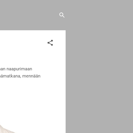
maan naapurimaan
ryhmämatkana, mennään