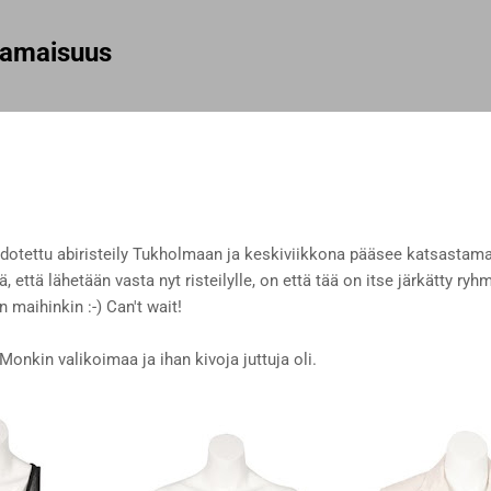
Siirry pääsisältöön
rhamaisuus
otettu abiristeily Tukholmaan ja keskiviikkona pääsee katsasta
tä, että lähetään vasta nyt risteilylle, on että tää on itse järkätty 
 maihinkin :-) Can't wait!
Monkin valikoimaa ja ihan kivoja juttuja oli.