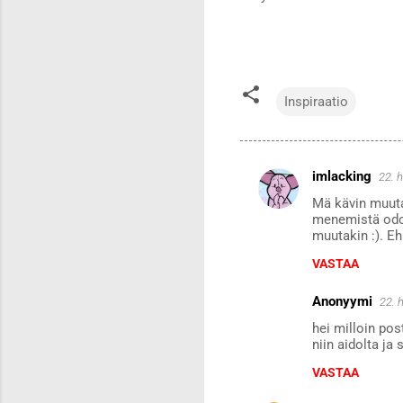
Inspiraatio
imlacking
22. 
K
Mä kävin muuta
o
menemistä odoti
m
muutakin :). Eh
m
VASTAA
e
Anonyymi
22. 
n
hei milloin pos
t
niin aidolta ja 
i
VASTAA
t