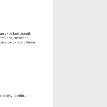
n yksinkertaisesti.
hmämatkana, mennään
uin joku kieliopillinen
risteilyllä niiin voin