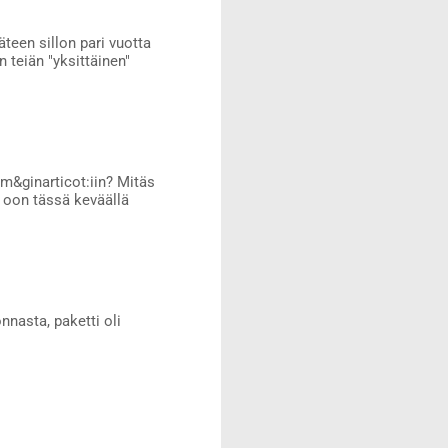
teen sillon pari vuotta
n teiän "yksittäinen"
m&ginarticot:iin? Mitäs
 oon tässä keväällä
onnasta, paketti oli