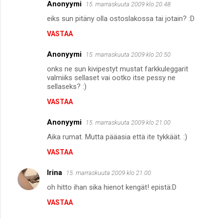
Anonyymi
15. marraskuuta 2009 klo 20.48
eiks sun pitäny olla ostoslakossa tai jotain? :D
VASTAA
Anonyymi
15. marraskuuta 2009 klo 20.50
onks ne sun kivipestyt mustat farkkuleggarit
valmiiks sellaset vai ootko itse pessy ne
sellaseks? :)
VASTAA
Anonyymi
15. marraskuuta 2009 klo 21.00
Aika rumat. Mutta pääasia että ite tykkäät. :)
VASTAA
Irina
15. marraskuuta 2009 klo 21.00
oh hitto ihan sika hienot kengät! epistä:D
VASTAA