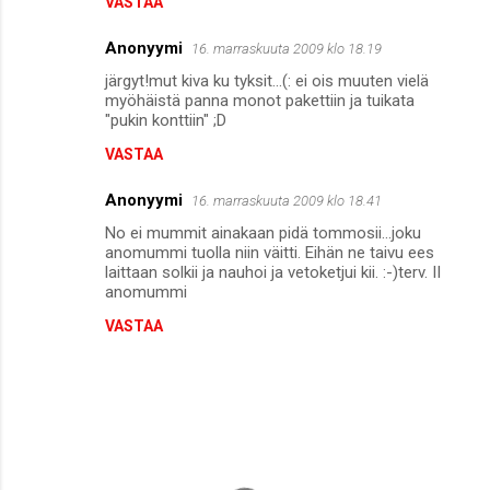
VASTAA
Anonyymi
16. marraskuuta 2009 klo 18.19
järgyt!mut kiva ku tyksit...(: ei ois muuten vielä
myöhäistä panna monot pakettiin ja tuikata
"pukin konttiin" ;D
VASTAA
Anonyymi
16. marraskuuta 2009 klo 18.41
No ei mummit ainakaan pidä tommosii...joku
anomummi tuolla niin väitti. Eihän ne taivu ees
laittaan solkii ja nauhoi ja vetoketjui kii. :-)terv. II
anomummi
VASTAA