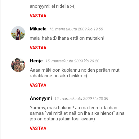
anonyymi: ei riidellä :-(
VASTAA
Mikaela
15. marraskuuta 2009 klo 19.55
maia: haha :D ihana että on muitakin!
VASTAA
Henje
15. marraskuuta 2009 klo 20.28
Aaaa mäki oon kuolannu noiden perään mut
rahatilanne on aika heikko =(
VASTAA
Anonyymi
15. marraskuuta 2009 klo 20.39
Yummy, mäki haluun!! Ja mä teen tota ihan
samaa "vai mitä et nää on iha sika hienot" aina
jos on ostanu jotain tosi kivaa=)
VASTAA