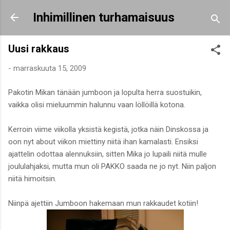
Siirry pääsisältöön
Inhimillinen turhamaisuus
Uusi rakkaus
-
marraskuuta 15, 2009
Pakotin Mikan tänään jumboon ja lopulta herra suostuikin,
vaikka olisi mieluummin halunnu vaan löllöillä kotona.
Kerroin viime viikolla yksistä kegistä, jotka näin Dinskossa ja
oon nyt about viikon miettiny niitä ihan kamalasti. Ensiksi
ajattelin odottaa alennuksiin, sitten Mika jo lupaili niitä mulle
joululahjaksi, mutta mun oli PAKKO saada ne jo nyt. Niin paljon
niitä himoitsin.
Niinpä ajettiin Jumboon hakemaan mun rakkaudet kotiin!