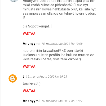
Anonyymi: Jos et itse niistä niin paljoa pidä niin
mikä estää Mikaelaa pitämästä? Ei tuo nyt
minusta niin kovaa hehkutusta ollut, kai sitä nyt
saa innoissaan olla jos on tehnyt hyvän löydön.
:E
p.s Söpöt kengät. :]
VASTAA
Anonyymi
15. marraskuuta 2009 klo 19.08
nuo on niiiiin taivaalliset!! <3 oon ittekki
kuolannu nuitten perään iha hulluna mutten oo
vielä raskinu ostaa, vois tällä viikolla :)
VASTAA
t
15. marraskuuta 2009 klo 19.23
tosi kivat! :)
VASTAA
Anonyymi
15. marraskuuta 2009 klo 19.27