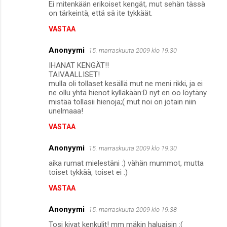
Ei mitenkään erikoiset kengät, mut sehän tässä
on tärkeintä, että sä ite tykkäät.
VASTAA
Anonyymi
15. marraskuuta 2009 klo 19.30
IHANAT KENGÄT!!
TAIVAALLISET!
mulla oli tollaset kesällä mut ne meni rikki, ja ei
ne ollu yhtä hienot kylläkään:D nyt en oo löytäny
mistää tollasii hienoja;( mut noi on jotain niin
unelmaaa!
VASTAA
Anonyymi
15. marraskuuta 2009 klo 19.30
aika rumat mielestäni :) vähän mummot, mutta
toiset tykkää, toiset ei :)
VASTAA
Anonyymi
15. marraskuuta 2009 klo 19.38
Tosi kivat kenkulit! mm mäkin haluaisin :(