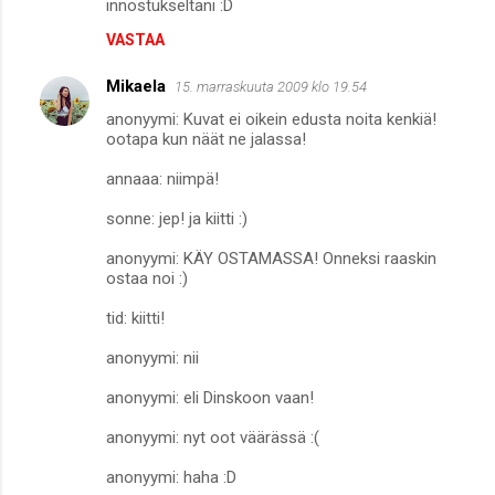
innostukseltani :D
VASTAA
Mikaela
15. marraskuuta 2009 klo 19.54
anonyymi: Kuvat ei oikein edusta noita kenkiä!
ootapa kun näät ne jalassa!
annaaa: niimpä!
sonne: jep! ja kiitti :)
anonyymi: KÄY OSTAMASSA! Onneksi raaskin
ostaa noi :)
tid: kiitti!
anonyymi: nii
anonyymi: eli Dinskoon vaan!
anonyymi: nyt oot väärässä :(
anonyymi: haha :D