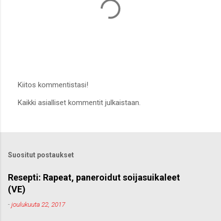
Kiitos kommentistasi!
L
Kaikki asialliset kommentit julkaistaan.
ä
h
e
t
ä
k
Suositut postaukset
o
m
m
Resepti: Rapeat, paneroidut soijasuikaleet
e
(VE)
n
t
-
joulukuuta 22, 2017
t
i