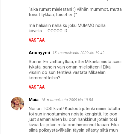
''aika rumat mielestäni :) vähän mummot, mutta
toiset tykkää, toiset ei :)''
mä haluisin nähä ku joku MUMMO noilla
kävelis.... :OOOOO :D
VASTAA
Anonyymi
15. marraskuuta 2009 klo 19.42
Sonne: En väittänytkää, ettei Mikaela niistä saisi
tykätä, sanoin vain oman mielipiteeni! Eikä
vissiin oo sun tehtävä vastata Mikaelan
kommentteihin?
VASTAA
Maia
15. marraskuuta 2009 klo 19.54
Noi on TOSI kivat! Kuulosti jotenki niiiiiin tutulta
toi sun innostuminen noista kengistä. Ite oon
just samanlainen ku oon hankkinut jotain tosi
kivaa tai jotain mitä oon himoinnut kauan. Eikä
siinä poikaystäväkään täysin säästy siltä mun