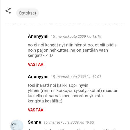
Ostokset
Anonyymi
15. marraskuuta 2009 klo 18.19
K
no ei noi kengät nyt niiin hienot oo, et niit pitäis
o
noin paljon hehkuttaa. ne on sentään vaan
m
kengät! -.-' :D
m
VASTAA
e
Anonyymi
15. marraskuuta 2009 klo 19.01
n
tosi ihanat! noi kaikki sopii hyvin
t
yhteen(remmit,korko,väri,yksityiskohat) muistan
ku itellä oli samalainen innostus yksistä
i
kengistä kesällä ::)
t
VASTAA
Sonne
15. marraskuuta 2009 klo 19.03