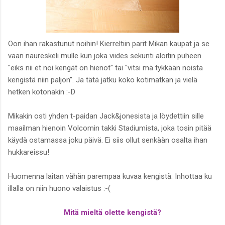
Oon ihan rakastunut noihin! Kierreltiin parit Mikan kaupat ja se
vaan naureskeli mulle kun joka viides sekunti aloitin puheen
"eiks nii et noi kengät on hienot" tai "vitsi mä tykkään noista
kengistä niin paljon". Ja tätä jatku koko kotimatkan ja vielä
hetken kotonakin :-D
Mikakin osti yhden t-paidan Jack&jonesista ja löydettiin sille
maailman hienoin Volcomin takki Stadiumista, joka tosin pitää
käydä ostamassa joku päivä. Ei siis ollut senkään osalta ihan
hukkareissu!
Huomenna laitan vähän parempaa kuvaa kengistä. Inhottaa ku
illalla on niin huono valaistus :-(
Mitä mieltä olette kengistä?