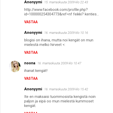
Anonyymi
15. marraskuuta 2009 klo 22.43
http://www.facebook.com/profile.php?
id=100000254304773&ref=nf feikki? kenties...
VASTAA
Anonyymi
16. marraskuuta 2009 klo 10.16
blogisi on ihana, mutta noi kengät on mun
mielestä melko hirveet <:
VASTAA
noona
16. marraskuuta 2009 klo 10.47
ihanat kengät!
VASTAA
Anonyymi
16. marraskuuta 2009 klo 15.42
Ite en maksaisi tuommosista kengistä noin
paljon ja eipä oo mun mielestä kummoset
kengät.