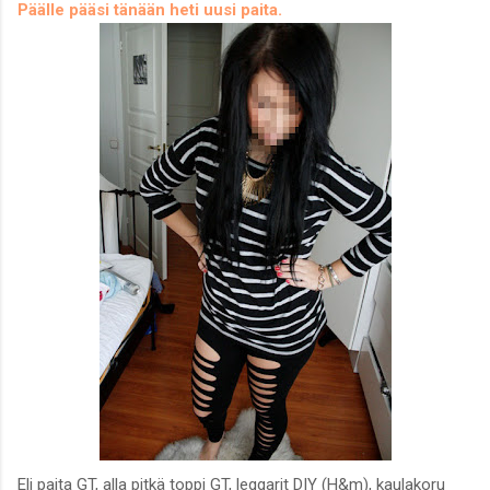
Päälle pääsi tänään heti uusi paita.
Eli paita GT, alla pitkä toppi GT, leggarit DIY (H&m), kaulakoru