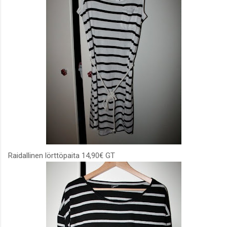
Raidallinen lörttöpaita 14,90€ GT