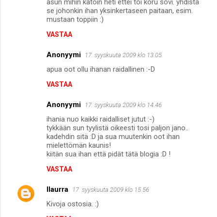
asun mihin katoin heti ettei toi koru sovi. yhdistä
se johonkin ihan yksinkertaseen paitaan, esim.
mustaan toppiin :)
VASTAA
Anonyymi
17. syyskuuta 2009 klo 13.05
apua oot ollu ihanan raidallinen :-D
VASTAA
Anonyymi
17. syyskuuta 2009 klo 14.46
ihania nuo kaikki raidalliset jutut :-)
tykkään sun tyylistä oikeesti tosi paljon jano..
kadehdin sitä :D ja sua muutenkin oot ihan
mielettömän kaunis!
kiitän sua ihan että pidät tätä blogia :D !
VASTAA
llaurra
17. syyskuuta 2009 klo 15.56
Kivoja ostosia. :)