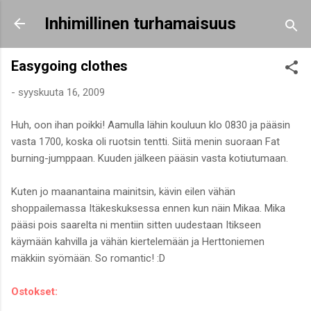
Siirry pääsisältöön
Inhimillinen turhamaisuus
Easygoing clothes
-
syyskuuta 16, 2009
Huh, oon ihan poikki! Aamulla lähin kouluun klo 0830 ja pääsin
vasta 1700, koska oli ruotsin tentti. Siitä menin suoraan Fat
burning-jumppaan. Kuuden jälkeen pääsin vasta kotiutumaan.
Kuten jo maanantaina mainitsin, kävin eilen vähän
shoppailemassa Itäkeskuksessa ennen kun näin Mikaa. Mika
pääsi pois saarelta ni mentiin sitten uudestaan Itikseen
käymään kahvilla ja vähän kiertelemään ja Herttoniemen
mäkkiin syömään. So romantic! :D
Ostokset: