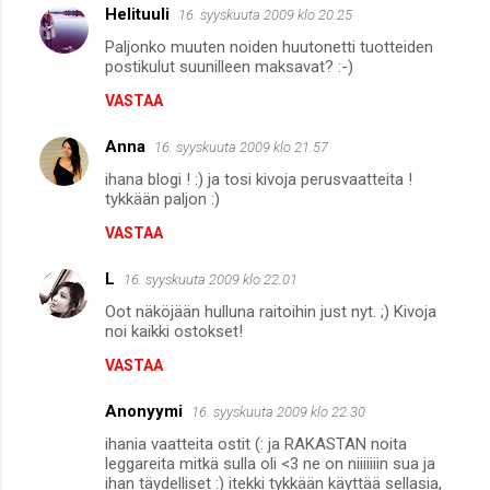
t
Helituuli
16. syyskuuta 2009 klo 20.25
Paljonko muuten noiden huutonetti tuotteiden
postikulut suunilleen maksavat? :-)
VASTAA
Anna
16. syyskuuta 2009 klo 21.57
ihana blogi ! :) ja tosi kivoja perusvaatteita !
tykkään paljon :)
VASTAA
L
16. syyskuuta 2009 klo 22.01
Oot näköjään hulluna raitoihin just nyt. ;) Kivoja
noi kaikki ostokset!
VASTAA
Anonyymi
16. syyskuuta 2009 klo 22.30
ihania vaatteita ostit (: ja RAKASTAN noita
leggareita mitkä sulla oli <3 ne on niiiiiiin sua ja
ihan täydelliset :) itekki tykkään käyttää sellasia,