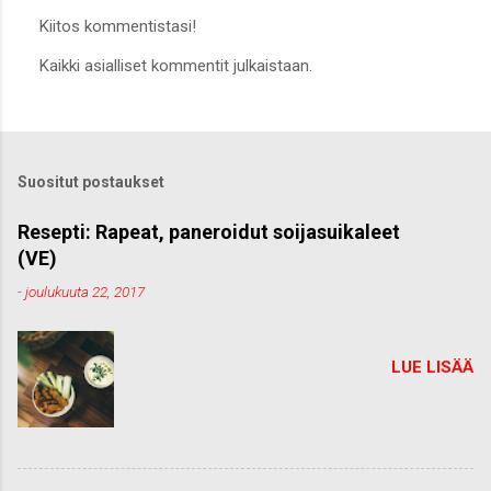
Kiitos kommentistasi!
L
Kaikki asialliset kommentit julkaistaan.
ä
h
e
t
ä
k
Suositut postaukset
o
m
m
Resepti: Rapeat, paneroidut soijasuikaleet
e
(VE)
n
t
-
joulukuuta 22, 2017
t
i
LUE LISÄÄ