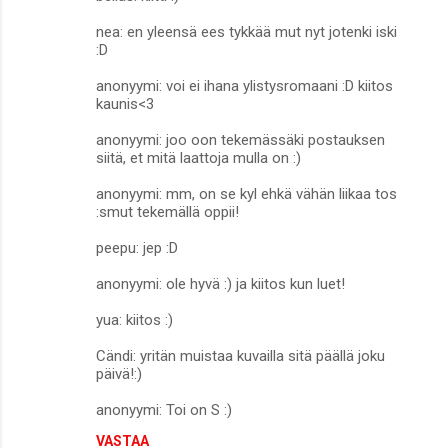
nea: en yleensä ees tykkää mut nyt jotenki iski
:D
anonyymi: voi ei ihana ylistysromaani :D kiitos
kaunis<3
anonyymi: joo oon tekemässäki postauksen
siitä, et mitä laattoja mulla on :)
anonyymi: mm, on se kyl ehkä vähän liikaa tos
:smut tekemällä oppii!
peepu: jep :D
anonyymi: ole hyvä :) ja kiitos kun luet!
yua: kiitos :)
Cändi: yritän muistaa kuvailla sitä päällä joku
päivä!:)
anonyymi: Toi on S :)
VASTAA