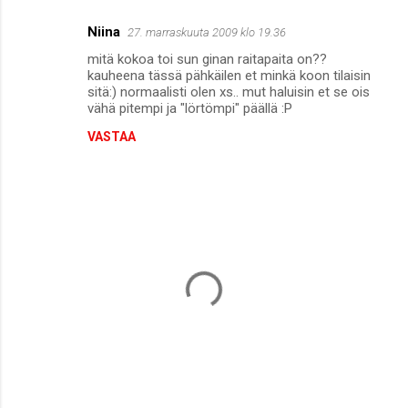
Niina
27. marraskuuta 2009 klo 19.36
mitä kokoa toi sun ginan raitapaita on??
kauheena tässä pähkäilen et minkä koon tilaisin
sitä:) normaalisti olen xs.. mut haluisin et se ois
vähä pitempi ja "lörtömpi" päällä :P
VASTAA