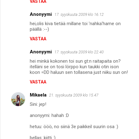
VASTAA
Anonyymi
17. syyskuuta 2009 klo 16.12
hei,olis kiva tietää millane toi 'nahka'hame on
päällä :--)
VASTAA
Anonyymi
17. syyskuuta 2009 klo 22.40
hei minkä kokonen toi sun gt:n raitapaita on?
itelläni se on tosi lörppo kun taukki otin ison
koon =DD haluun sen tollasena just niiku sun on!
VASTAA
Mikaela
21. syyskuuta 2009 klo 15.47
Sini: jep!
anonyymi: hahah :D
hetuu: ööö, no siinä 3e paikkeil suurin osa :)
bellas: kiitti :)