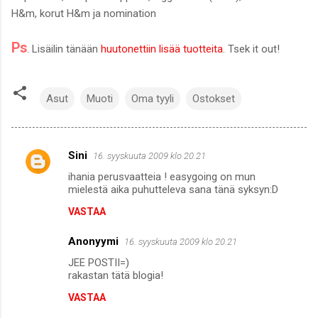
H&m, korut H&m ja nomination
Ps
. Lisäilin tänään
huutonettiin lisää tuotteita
. Tsek it out!
Asut
Muoti
Oma tyyli
Ostokset
Sini
16. syyskuuta 2009 klo 20.21
K
ihania perusvaatteia ! easygoing on mun
o
mielestä aika puhutteleva sana tänä syksyn:D
m
VASTAA
m
Anonyymi
e
16. syyskuuta 2009 klo 20.21
n
JEE POSTII=)
rakastan tätä blogia!
t
VASTAA
i