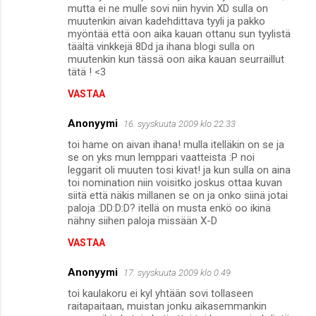
mutta ei ne mulle sovi niin hyvin XD sulla on
muutenkin aivan kadehdittava tyyli ja pakko
myöntää että oon aika kauan ottanu sun tyylistä
täältä vinkkejä 8Dd ja ihana blogi sulla on
muutenkin kun tässä oon aika kauan seurraillut
tätä ! <3
VASTAA
Anonyymi
16. syyskuuta 2009 klo 22.33
toi hame on aivan ihana! mulla itelläkin on se ja
se on yks mun lemppari vaatteista :P noi
leggarit oli muuten tosi kivat! ja kun sulla on aina
toi nomination niin voisitko joskus ottaa kuvan
siitä että näkis millanen se on ja onko siinä jotai
paloja :DD:D:D? itellä on musta enkö oo ikinä
nähny siihen paloja missään X-D
VASTAA
Anonyymi
17. syyskuuta 2009 klo 0.49
toi kaulakoru ei kyl yhtään sovi tollaseen
raitapaitaan, muistan jonku aikasemmankin