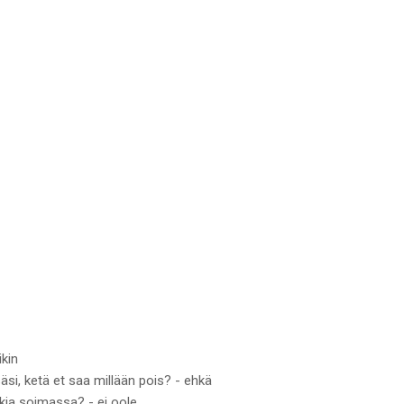
ikin
si, ketä et saa millään pois? - ehkä
kkia soimassa? - ei oole