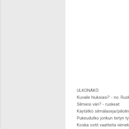
ULKONÄKÖ:
Kuvaile hiuksiasi? - no. Rus
Silmiesi väri? - ruskeat
Käytätkö silmälaseja/piiloli
Pukeudutko jonkun tietyn ty
Koska ostit vaatteita viimeks