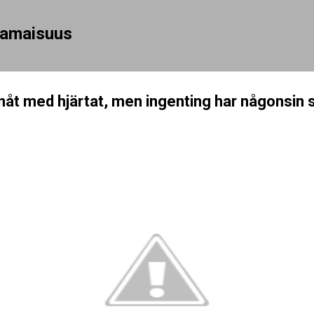
Siirry pääsisältöön
rhamaisuus
nåt med hjärtat, men ingenting har någonsin s