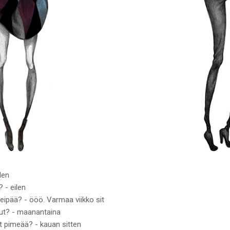
len
? - eilen
 leipää? - ööö. Varmaa viikko sit
llut? - maanantaina
yt pimeää? - kauan sitten