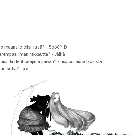
s maapallo olisi litteä? - öööö? :D
rempaa ilman rakkautta? - välillä
imisit lastenhoitajana päivän? - riippuu niistä lapsista
an sotia? - joo