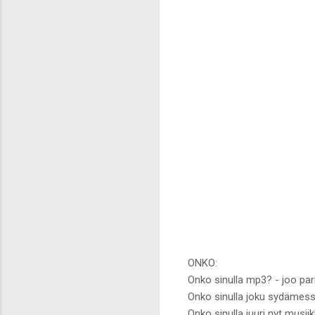
ONKO:
Onko sinulla mp3? - joo par
Onko sinulla joku sydämessä
Onko sinulla juuri nyt musii