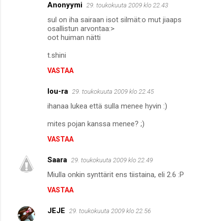
Anonyymi
29. toukokuuta 2009 klo 22.43
sul on iha sairaan isot silmät:o mut jiaaps
osallistun arvontaa:>
oot huiman nätti
t.shini
VASTAA
lou-ra
29. toukokuuta 2009 klo 22.45
ihanaa lukea että sulla menee hyvin :)
mites pojan kanssa menee? ;)
VASTAA
Saara
29. toukokuuta 2009 klo 22.49
Miulla onkin synttärit ens tiistaina, eli 2.6 :P
VASTAA
JEJE
29. toukokuuta 2009 klo 22.56