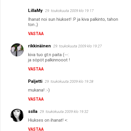
LillaMy
29. toukokuuta 2009 klo 19.17
Ihanat noi sun hiukset! :P ja kiva palkinto, tahon
ton ;)
VASTAA
rikkinäinen
29. toukokuuta 2009 klo 19.27
kiva tuo gt:n paita (--:
ja söpöt palkinnooot !
VASTAA
Paljetti
29. toukokuuta 2009 klo 19.28
mukana! :-)
VASTAA
sslla
29. toukokuuta 2009 klo 19.32
Hiukses on ihanat! <:
VASTAA