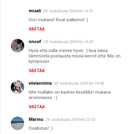
misali
29. toukokuuta 2009 klo 19.35
Oon mukana! Kivat palkinnot :)
VASTAA
nnoof
29. toukokuuta 2009 klo 19.43
Hyvä että sulla menee hyvin. :) kiva lukea
tämmöstä postausta missä kerrot että fiilis on
kympissä<:
VASTAA
viivianniina
29. toukokuuta 2009 klo 19.58
hihii mullakin on kauhee kesäfiilis! mukana
arvonnassa :-)
VASTAA
Marmu
29. toukokuuta 2009 klo 20.02
Osallistun! :)