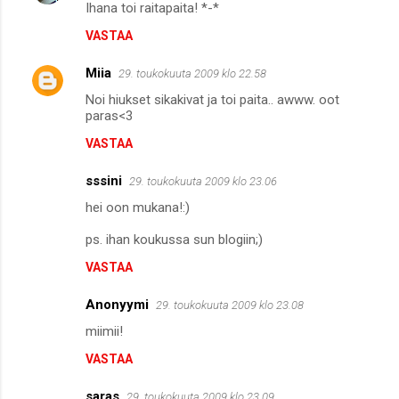
Ihana toi raitapaita! *-*
VASTAA
Miia
29. toukokuuta 2009 klo 22.58
Noi hiukset sikakivat ja toi paita.. awww. oot
paras<3
VASTAA
sssini
29. toukokuuta 2009 klo 23.06
hei oon mukana!:)
ps. ihan koukussa sun blogiin;)
VASTAA
Anonyymi
29. toukokuuta 2009 klo 23.08
miimii!
VASTAA
saras
29. toukokuuta 2009 klo 23.09