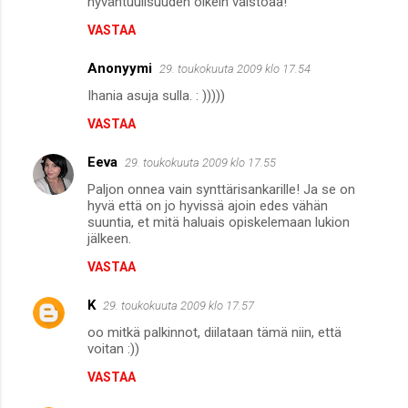
hyväntuulisuuden oikein vaistoaa!
VASTAA
Anonyymi
29. toukokuuta 2009 klo 17.54
Ihania asuja sulla. : )))))
VASTAA
Eeva
29. toukokuuta 2009 klo 17.55
Paljon onnea vain synttärisankarille! Ja se on
hyvä että on jo hyvissä ajoin edes vähän
suuntia, et mitä haluais opiskelemaan lukion
jälkeen.
VASTAA
K
29. toukokuuta 2009 klo 17.57
oo mitkä palkinnot, diilataan tämä niin, että
voitan :))
VASTAA