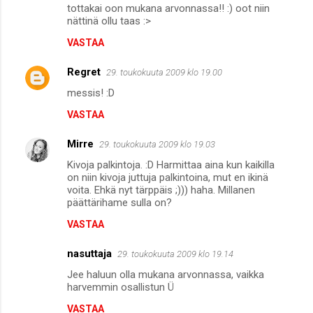
tottakai oon mukana arvonnassa!! :) oot niin
nättinä ollu taas :>
VASTAA
Regret
29. toukokuuta 2009 klo 19.00
messis! :D
VASTAA
Mirre
29. toukokuuta 2009 klo 19.03
Kivoja palkintoja. :D Harmittaa aina kun kaikilla
on niin kivoja juttuja palkintoina, mut en ikinä
voita. Ehkä nyt tärppäis ;))) haha. Millanen
päättärihame sulla on?
VASTAA
nasuttaja
29. toukokuuta 2009 klo 19.14
Jee haluun olla mukana arvonnassa, vaikka
harvemmin osallistun Ü
VASTAA