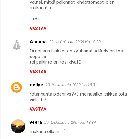
vautsi, mitkä palkinnot, ehdottomasti olen
mukana! :)
- iida
VASTAA
Anniina
29. toukokuuta 2009 klo 18.30
Oi noi sun hiukset on kyl ihanat ja Rudy on tosi
söpö.Ja
toi palkinto on tosi kiva!:D
VASTAA
nellye
29. toukokuuta 2009 klo 18.31
rotanhäntä pidennys?<3 meinasitko leikkaa tota
vielä :D?
VASTAA
veera
29. toukokuuta 2009 klo 18.34
mukana ollaan ::-)