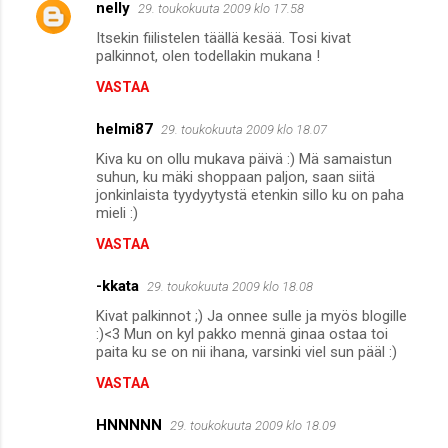
nelly
29. toukokuuta 2009 klo 17.58
Itsekin fiilistelen täällä kesää. Tosi kivat
palkinnot, olen todellakin mukana !
VASTAA
helmi87
29. toukokuuta 2009 klo 18.07
Kiva ku on ollu mukava päivä :) Mä samaistun
suhun, ku mäki shoppaan paljon, saan siitä
jonkinlaista tyydyytystä etenkin sillo ku on paha
mieli :)
VASTAA
-kkata
29. toukokuuta 2009 klo 18.08
Kivat palkinnot ;) Ja onnee sulle ja myös blogille
:)<3 Mun on kyl pakko mennä ginaa ostaa toi
paita ku se on nii ihana, varsinki viel sun pääl :)
VASTAA
HNNNNN
29. toukokuuta 2009 klo 18.09