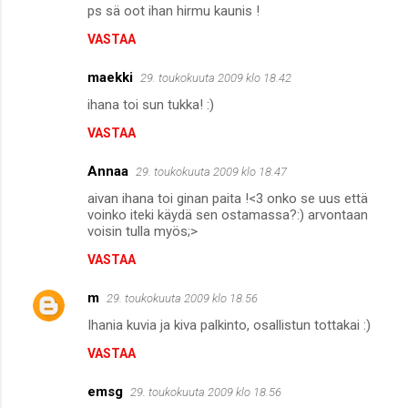
ps sä oot ihan hirmu kaunis !
VASTAA
maekki
29. toukokuuta 2009 klo 18.42
ihana toi sun tukka! :)
VASTAA
Annaa
29. toukokuuta 2009 klo 18.47
aivan ihana toi ginan paita !<3 onko se uus että
voinko iteki käydä sen ostamassa?:) arvontaan
voisin tulla myös;>
VASTAA
m
29. toukokuuta 2009 klo 18.56
Ihania kuvia ja kiva palkinto, osallistun tottakai :)
VASTAA
emsg
29. toukokuuta 2009 klo 18.56