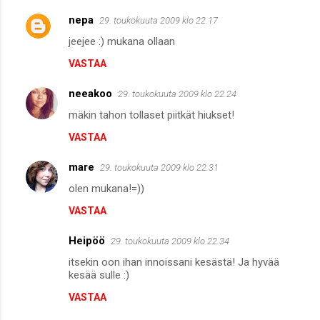
nepa
29. toukokuuta 2009 klo 22.17
jeejee :) mukana ollaan
VASTAA
neeakoo
29. toukokuuta 2009 klo 22.24
mäkin tahon tollaset piitkät hiukset!
VASTAA
mare
29. toukokuuta 2009 klo 22.31
olen mukana!=))
VASTAA
Heipöö
29. toukokuuta 2009 klo 22.34
itsekin oon ihan innoissani kesästä! Ja hyvää
kesää sulle :)
VASTAA