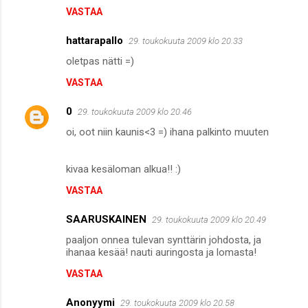
VASTAA
hattarapallo
29. toukokuuta 2009 klo 20.33
oletpas nätti =)
VASTAA
0
29. toukokuuta 2009 klo 20.46
oi, oot niin kaunis<3 =) ihana palkinto muuten
kivaa kesäloman alkua!! :)
VASTAA
SAARUSKAINEN
29. toukokuuta 2009 klo 20.49
paaljon onnea tulevan synttärin johdosta, ja
ihanaa kesää! nauti auringosta ja lomasta!
VASTAA
Anonyymi
29. toukokuuta 2009 klo 20.58