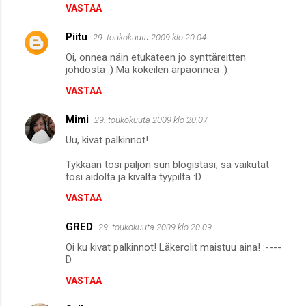
VASTAA
Piitu
29. toukokuuta 2009 klo 20.04
Oi, onnea näin etukäteen jo synttäreitten
johdosta :) Mä kokeilen arpaonnea :)
VASTAA
Mimi
29. toukokuuta 2009 klo 20.07
Uu, kivat palkinnot!
Tykkään tosi paljon sun blogistasi, sä vaikutat
tosi aidolta ja kivalta tyypiltä :D
VASTAA
GRED
29. toukokuuta 2009 klo 20.09
Oi ku kivat palkinnot! Läkerolit maistuu aina! :----
D
VASTAA