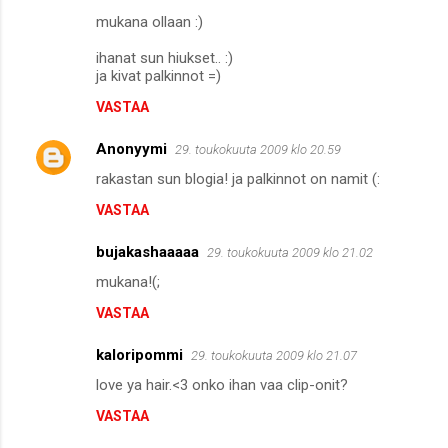
mukana ollaan :)
ihanat sun hiukset.. :)
ja kivat palkinnot =)
VASTAA
Anonyymi
29. toukokuuta 2009 klo 20.59
rakastan sun blogia! ja palkinnot on namit (:
VASTAA
bujakashaaaaa
29. toukokuuta 2009 klo 21.02
mukana!(;
VASTAA
kaloripommi
29. toukokuuta 2009 klo 21.07
love ya hair.<3 onko ihan vaa clip-onit?
VASTAA