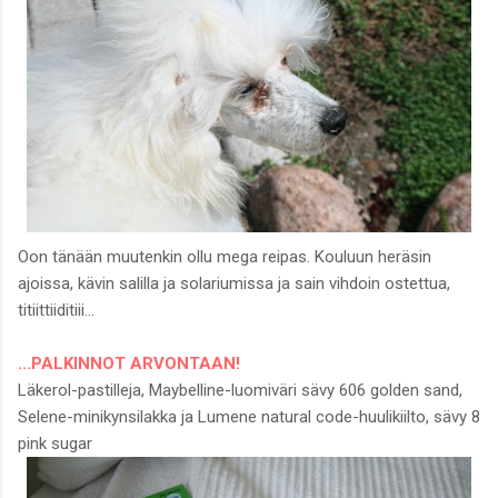
Oon tänään muutenkin ollu mega reipas. Kouluun heräsin
ajoissa, kävin salilla ja solariumissa ja sain vihdoin ostettua,
titiittiiditiii...
...PALKINNOT ARVONTAAN!
Läkerol-pastilleja, Maybelline-luomiväri sävy 606 golden sand,
Selene-minikynsilakka ja Lumene natural code-huulikiilto, sävy 8
pink sugar