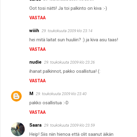
Oot tosi nätti! Ja toi palkinto on kiva :-)
VASTAA
wiiih
29. toukokuuta 2009 klo 23.14
hei mitä laitat sun huuliin? :) ja kiva asu taas!
VASTAA
nudie
29. toukokuuta 2009 klo 23.26
ihanat palkinnot, pakko osallistua! (:
VASTAA
M
29. toukokuuta 2009 klo 23.40
pakko osallistua :-D
VASTAA
Saara
29. toukokuuta 2009 klo 23.59
Heip! Siis niin hienoa että olit saanut äikän