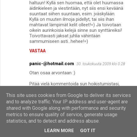
haltuun! Kyllä sen huomaa, että olet huumassa
äidinkieleen ja viestintään, nyt siis ensi keväänä
suuntaat siihen suuntaan, esim. jväskylään.
Kyllä on muuten ilmoja pidellyt, tai siis ihan
mahtavat lämpimät kelit olleet!=) Ja toivotaan
oikein aurinkoisia kelejä sinne sun synttäreiksi!
Toivottavasti jaksat juhlia vähintään
sammumiseen asti...hehee!=)
VASTAA
panic-@hotmail.com
30. toukokuuta 2009 klo 0.28
Otan osaa arvontaan :)
Pitää vielä kommentoida sun hoikistumistasi,
että älä nyt sitten vaivaudu!
This site uses cookies from Google to deliver its services
Musta oot nyt juuri loistavasa kunnossa, sillä
and to analyze traffic. Your IP address and user-agent are
sulla on kauniit kurvit :)
shared with Google along with performance and security
älä laihdu liikaa
metrics to ensure quality of service, generate usage
statistics, and to detect and address abuse.
VASTAA
LEARN MORE
GOT IT
JonnaJee!
30. toukokuuta 2009 klo 0.31