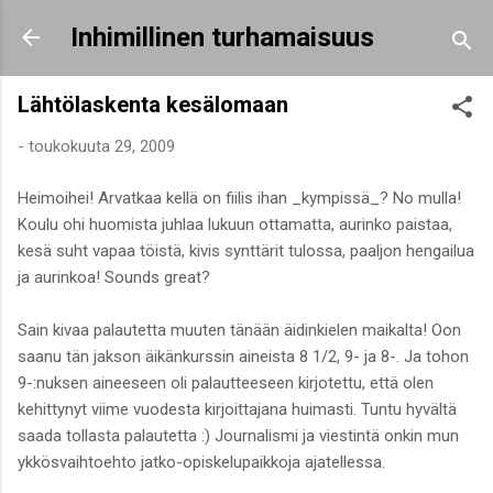
Siirry pääsisältöön
Inhimillinen turhamaisuus
Lähtölaskenta kesälomaan
-
toukokuuta 29, 2009
Heimoihei! Arvatkaa kellä on fiilis ihan _kympissä_? No mulla!
Koulu ohi huomista juhlaa lukuun ottamatta, aurinko paistaa,
kesä suht vapaa töistä, kivis synttärit tulossa, paaljon hengailua
ja aurinkoa! Sounds great?
Sain kivaa palautetta muuten tänään äidinkielen maikalta! Oon
saanu tän jakson äikänkurssin aineista 8 1/2, 9- ja 8-. Ja tohon
9-:nuksen aineeseen oli palautteeseen kirjotettu, että olen
kehittynyt viime vuodesta kirjoittajana huimasti. Tuntu hyvältä
saada tollasta palautetta :) Journalismi ja viestintä onkin mun
ykkösvaihtoehto jatko-opiskelupaikkoja ajatellessa.