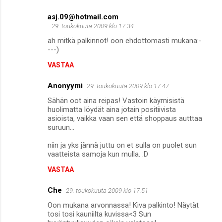
t
asj.09@hotmail.com
29. toukokuuta 2009 klo 17.34
ah mitkä palkinnot! oon ehdottomasti mukana:-
---)
VASTAA
Anonyymi
29. toukokuuta 2009 klo 17.47
Sähän oot aina reipas! Vastoin käymisistä
huolimatta löydät aina jotain positiivista
asioista, vaikka vaan sen että shoppaus autttaa
suruun...
niin ja yks jännä juttu on et sulla on puolet sun
vaatteista samoja kun mulla. :D
VASTAA
Che
29. toukokuuta 2009 klo 17.51
Oon mukana arvonnassa! Kiva palkinto! Näytät
tosi tosi kauniilta kuvissa<3 Sun