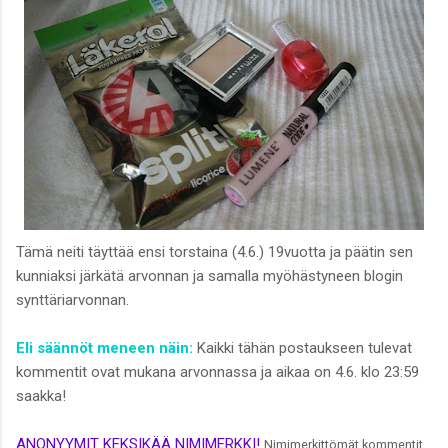
Tämä neiti täyttää ensi torstaina (4.6.) 19vuotta ja päätin sen
kunniaksi järkätä arvonnan ja samalla myöhästyneen blogin
synttäriarvonnan.
Eli säännöt meneen näin:
Kaikki tähän postaukseen tulevat
kommentit ovat mukana arvonnassa ja aikaa on 4.6. klo 23:59
saakka!
ANONYYMIT KEKSIKÄÄ NIMIMERKKI!
Nimimerkittömät kommentit