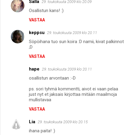
Salla
29. toukokuuta 2009 klo 20.09
Osallistun kans! :)
VASTAA
keppsu
29. toukokuuta 2009 klo 20.11
Söpöihana tuo sun koira :D namii, kivat palkinnot
;D
VASTAA
hape
29. toukokuuta 2009 klo 20.11
osallistun arvontaan :-D
ps. sori tyhmä kommentti, aivot ei vaan pelaa
just nyt et jaksais kirjottaa mitään maailmoja
mullistavaa
VASTAA
Lia
29. toukokuuta 2009 klo 20.15
ihana paita! :)