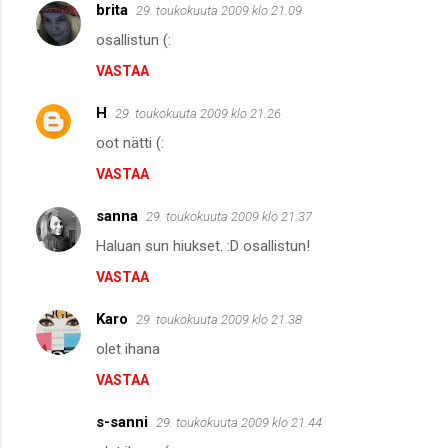
brita
29. toukokuuta 2009 klo 21.09
osallistun (:
VASTAA
H
29. toukokuuta 2009 klo 21.26
oot nätti (:
VASTAA
sanna
29. toukokuuta 2009 klo 21.37
Haluan sun hiukset. :D osallistun!
VASTAA
Karo
29. toukokuuta 2009 klo 21.38
olet ihana
VASTAA
s-sanni
29. toukokuuta 2009 klo 21.44