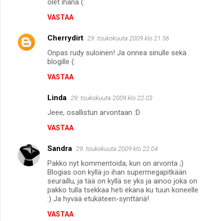
olet ihana (:
VASTAA
Cherrydirt
29. toukokuuta 2009 klo 21.56
Onpas rudy suloinen! Ja onnea sinulle sekä
blogille (:
VASTAA
Linda
29. toukokuuta 2009 klo 22.03
Jeee, osallistun arvontaan :D
VASTAA
Sandra
29. toukokuuta 2009 klo 22.04
Pakko nyt kommentoida, kun on arvonta ;)
Blogias oon kyllä jo ihan supermegapitkään
seuraillu, ja tää on kyllä se yks ja ainoo joka on
pakko tulla tsekkaa heti ekana ku tuun koneelle
:) Ja hyvää etukäteen-synttäriä!
VASTAA