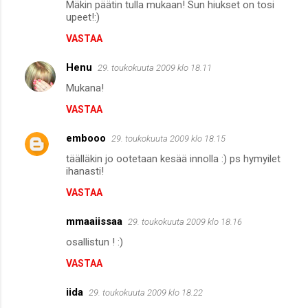
Mäkin päätin tulla mukaan! Sun hiukset on tosi
upeet!:)
VASTAA
Henu
29. toukokuuta 2009 klo 18.11
Mukana!
VASTAA
embooo
29. toukokuuta 2009 klo 18.15
täälläkin jo ootetaan kesää innolla :) ps hymyilet
ihanasti!
VASTAA
mmaaiissaa
29. toukokuuta 2009 klo 18.16
osallistun ! :)
VASTAA
iida
29. toukokuuta 2009 klo 18.22