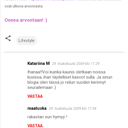
ovat ulkona arvonnasta.
Onnea arvontaan! :)
Lifestyle
Katariina M
29. toukokuuta 2009 klo 17.29
K
Ihanaa!!Voi kuinka kaunis oletkaan noissa
o
kuvissa, ihan täydelliset kasvot sulla. Ja sinun
m
blogia olen tässä jo reilun vuoden kerinnyt
seurailemaan :)
m
VASTAA
e
n
maatuska
29. toukokuuta 2009 klo 17.34
t
rakastan sun hymyy !
i
VASTAA