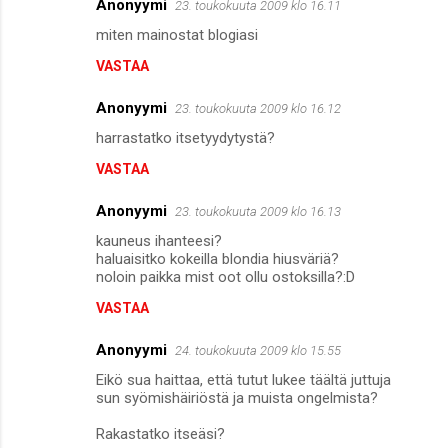
Anonyymi
23. toukokuuta 2009 klo 16.11
miten mainostat blogiasi
VASTAA
Anonyymi
23. toukokuuta 2009 klo 16.12
harrastatko itsetyydytystä?
VASTAA
Anonyymi
23. toukokuuta 2009 klo 16.13
kauneus ihanteesi?
haluaisitko kokeilla blondia hiusväriä?
noloin paikka mist oot ollu ostoksilla?:D
VASTAA
Anonyymi
24. toukokuuta 2009 klo 15.55
Eikö sua haittaa, että tutut lukee täältä juttuja
sun syömishäiriöstä ja muista ongelmista?
Rakastatko itseäsi?