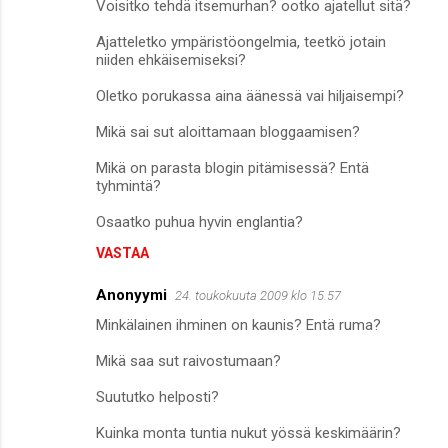
Voisitko tehdä itsemurhan? ootko ajatellut sitä?
Ajatteletko ympäristöongelmia, teetkö jotain
niiden ehkäisemiseksi?
Oletko porukassa aina äänessä vai hiljaisempi?
Mikä sai sut aloittamaan bloggaamisen?
Mikä on parasta blogin pitämisessä? Entä
tyhmintä?
Osaatko puhua hyvin englantia?
VASTAA
Anonyymi
24. toukokuuta 2009 klo 15.57
Minkälainen ihminen on kaunis? Entä ruma?
Mikä saa sut raivostumaan?
Suututko helposti?
Kuinka monta tuntia nukut yössä keskimäärin?