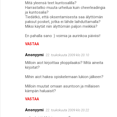
Mitä yleensä teet kuntosalilla?
Harrastatko muuta urheilua kuin cheerleadingia
ja kuntosalia?
Tiedätkö, että oksentamisesta saa älyttömän
paksut posket, jotka ei lähde laihduttamalla?
Miksi käytät niin älyttömän paljon meikkiä?
En pahalla sano :) voimia ja aurinkoa päiviisi!
VASTAA
Anonyymi
22. toukokuuta 2009 klo 20.10
Milloin aiot kirjoittaa ylioppilaaksi? Mitä aineita
kirjoitat?
Mihin aiot hakea opiskelemaan lukion jälkeen?
Milloin muutat omaan asuntoon ja millaisen
kämpän haluaisit?
VASTAA
Anonyymi
22. toukokuuta 2009 klo 20.22