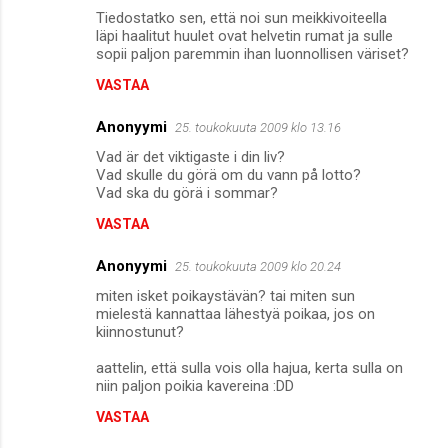
Tiedostatko sen, että noi sun meikkivoiteella
läpi haalitut huulet ovat helvetin rumat ja sulle
sopii paljon paremmin ihan luonnollisen väriset?
VASTAA
Anonyymi
25. toukokuuta 2009 klo 13.16
Vad är det viktigaste i din liv?
Vad skulle du görä om du vann på lotto?
Vad ska du görä i sommar?
VASTAA
Anonyymi
25. toukokuuta 2009 klo 20.24
miten isket poikaystävän? tai miten sun
mielestä kannattaa lähestyä poikaa, jos on
kiinnostunut?
aattelin, että sulla vois olla hajua, kerta sulla on
niin paljon poikia kavereina :DD
VASTAA