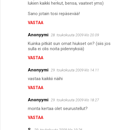
lukien kaikki herkut, bensa, vaateet yms)
Sano jotain tosi repäsevää!
VASTAA
Anonyymi
28. toukokuuta 2009 klo 20.09
Kuinka pitkät sun omat hiukset on? (siis jos
sulla ei olis noita pidennyksiä)
VASTAA
Anonyymi
29. toukokuuta 2009 klo 14.11
vastaa kaikkii näihi
VASTAA
Anonyymi
29. toukokuuta 2009 klo 18.27
monta kertaa olet seurustellut?
VASTAA
S.
29. toukokuuta 2009 klo 19.26