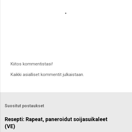
Kiitos kommentistasi!
L
Kaikki asialliset kommentit julkaistaan.
ä
h
e
t
ä
k
Suositut postaukset
o
m
m
Resepti: Rapeat, paneroidut soijasuikaleet
e
(VE)
n