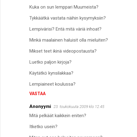
Kuka on sun lemppari Muumeista?
Tykkäätkä vastata näihin kysymyksiin?
Lempivärisi? Entä mitä väriä inhoat?
Minkä maalainen haluisit olla mieluiten?
Mikset teet ikinä videopostausta?
Luetko paljon kirjoja?
Käytätkö kynsilakkaa?
Lempiaineet koulussa?
VASTAA
Anonyymi
23. toukokuuta 2009 klo 12.45
Mitä pelkäät kaikkein eniten?
Itketko usein?