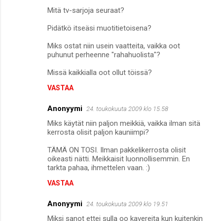
Mitä tv-sarjoja seuraat?
Pidätkö itseäsi muotitietoisena?
Miks ostat niin usein vaatteita, vaikka oot
puhunut perheenne "rahahuolista"?
Missä kaikkialla oot ollut töissä?
VASTAA
Anonyymi
24. toukokuuta 2009 klo 15.58
Miks käytät niin paljon meikkiä, vaikka ilman sitä
kerrosta olisit paljon kauniimpi?
TÄMÄ ON TOSI. Ilman pakkelikerrosta olisit
oikeasti nätti. Meikkaisit luonnollisemmin. En
tarkta pahaa, ihmettelen vaan. :)
VASTAA
Anonyymi
24. toukokuuta 2009 klo 19.51
Miksi sanot ettei sulla oo kavereita kun kuitenkin