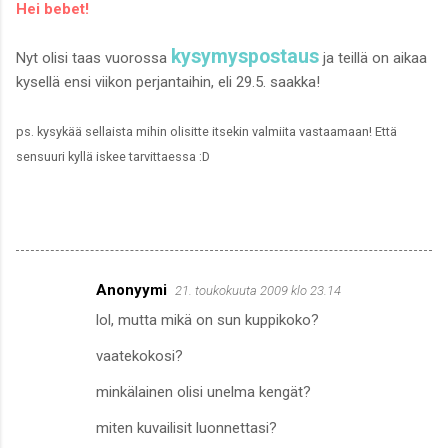
Hei bebet!
kysymyspostaus
Nyt olisi taas vuorossa
ja teillä on aikaa
kysellä ensi viikon perjantaihin, eli 29.5. saakka!
ps. kysykää sellaista mihin olisitte itsekin valmiita vastaamaan! Että
sensuuri kyllä iskee tarvittaessa :D
Anonyymi
21. toukokuuta 2009 klo 23.14
K
lol, mutta mikä on sun kuppikoko?
o
m
vaatekokosi?
m
minkälainen olisi unelma kengät?
e
miten kuvailisit luonnettasi?
n