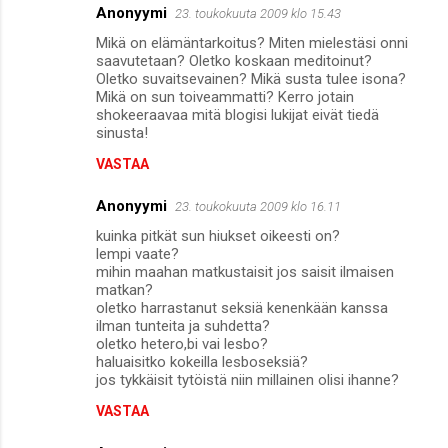
Anonyymi
23. toukokuuta 2009 klo 15.43
Mikä on elämäntarkoitus? Miten mielestäsi onni
saavutetaan? Oletko koskaan meditoinut?
Oletko suvaitsevainen? Mikä susta tulee isona?
Mikä on sun toiveammatti? Kerro jotain
shokeeraavaa mitä blogisi lukijat eivät tiedä
sinusta!
VASTAA
Anonyymi
23. toukokuuta 2009 klo 16.11
kuinka pitkät sun hiukset oikeesti on?
lempi vaate?
mihin maahan matkustaisit jos saisit ilmaisen
matkan?
oletko harrastanut seksiä kenenkään kanssa
ilman tunteita ja suhdetta?
oletko hetero,bi vai lesbo?
haluaisitko kokeilla lesboseksiä?
jos tykkäisit tytöistä niin millainen olisi ihanne?
VASTAA