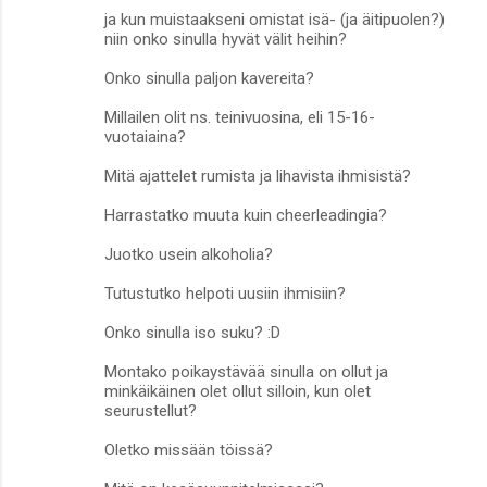
ja kun muistaakseni omistat isä- (ja äitipuolen?)
niin onko sinulla hyvät välit heihin?
Onko sinulla paljon kavereita?
Millailen olit ns. teinivuosina, eli 15-16-
vuotaiaina?
Mitä ajattelet rumista ja lihavista ihmisistä?
Harrastatko muuta kuin cheerleadingia?
Juotko usein alkoholia?
Tutustutko helpoti uusiin ihmisiin?
Onko sinulla iso suku? :D
Montako poikaystävää sinulla on ollut ja
minkäikäinen olet ollut silloin, kun olet
seurustellut?
Oletko missään töissä?