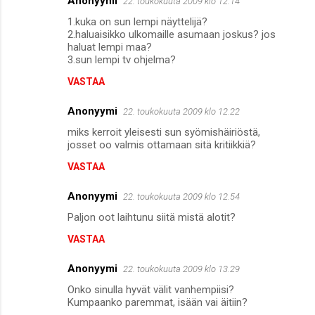
Anonyymi
22. toukokuuta 2009 klo 12.14
1.kuka on sun lempi näyttelijä?
2.haluaisikko ulkomaille asumaan joskus? jos
haluat lempi maa?
3.sun lempi tv ohjelma?
VASTAA
Anonyymi
22. toukokuuta 2009 klo 12.22
miks kerroit yleisesti sun syömishäiriöstä,
josset oo valmis ottamaan sitä kritiikkiä?
VASTAA
Anonyymi
22. toukokuuta 2009 klo 12.54
Paljon oot laihtunu siitä mistä alotit?
VASTAA
Anonyymi
22. toukokuuta 2009 klo 13.29
Onko sinulla hyvät välit vanhempiisi?
Kumpaanko paremmat, isään vai äitiin?