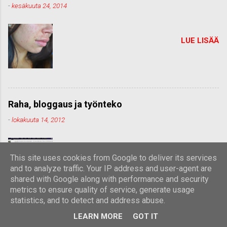
-
kesäkuuta 24, 2014
LUE LISÄÄ
Raha, bloggaus ja työnteko
-
lokakuuta 14, 2012
LUE LISÄÄ
This site uses cookies from Google to deliver its services
and to analyze traffic. Your IP address and user-agent are
shared with Google along with performance and security
metrics to ensure quality of service, generate usage
statistics, and to detect and address abuse.
LEARN MORE
GOT IT
Suihkusuodatin ja hiukset - miksi en enää