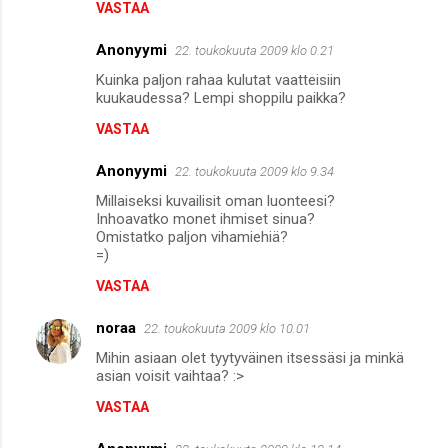
VASTAA
Anonyymi
22. toukokuuta 2009 klo 0.21
Kuinka paljon rahaa kulutat vaatteisiin
kuukaudessa? Lempi shoppilu paikka?
VASTAA
Anonyymi
22. toukokuuta 2009 klo 9.34
Millaiseksi kuvailisit oman luonteesi?
Inhoavatko monet ihmiset sinua?
Omistatko paljon vihamiehiä?
=)
VASTAA
noraa
22. toukokuuta 2009 klo 10.01
Mihin asiaan olet tyytyväinen itsessäsi ja minkä
asian voisit vaihtaa? :>
VASTAA