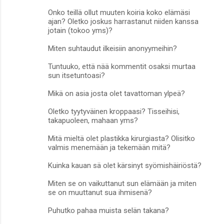
Onko teillä ollut muuten koiria koko elämäsi
ajan? Oletko joskus harrastanut niiden kanssa
jotain (tokoo yms)?
Miten suhtaudut ilkeisiin anonyymeihin?
Tuntuuko, että nää kommentit osaksi murtaa
sun itsetuntoasi?
Mikä on asia josta olet tavattoman ylpeä?
Oletko tyytyväinen kroppaasi? Tisseihisi,
takapuoleen, mahaan yms?
Mitä mieltä olet plastikka kirurgiasta? Olisitko
valmis menemään ja tekemään mitä?
Kuinka kauan sä olet kärsinyt syömishäiriöstä?
Miten se on vaikuttanut sun elämään ja miten
se on muuttanut sua ihmisenä?
Puhutko pahaa muista selän takana?