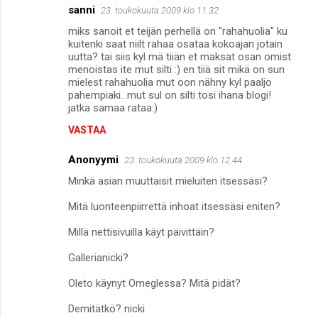
sanni
23. toukokuuta 2009 klo 11.32
miks sanoit et teijän perhellä on "rahahuolia" ku
kuitenki saat niilt rahaa osataa kokoajan jotain
uutta? tai siis kyl mä tiiän et maksat osan omist
menoistas ite mut silti :) en tiiä sit mikä on sun
mielest rahahuolia mut oon nähny kyl paaljo
pahempiaki...mut sul on silti tosi ihana blogi!
jatka samaa rataa:)
VASTAA
Anonyymi
23. toukokuuta 2009 klo 12.44
Minkä asian muuttaisit mieluiten itsessäsi?
Mitä luonteenpiirrettä inhoat itsessäsi eniten?
Millä nettisivuilla käyt päivittäin?
Gallerianicki?
Oleto käynyt Omeglessa? Mitä pidät?
Demitätkö? nicki