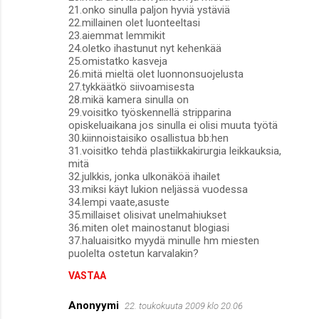
21.onko sinulla paljon hyviä ystäviä
22.millainen olet luonteeltasi
23.aiemmat lemmikit
24.oletko ihastunut nyt kehenkää
25.omistatko kasveja
26.mitä mieltä olet luonnonsuojelusta
27.tykkäätkö siivoamisesta
28.mikä kamera sinulla on
29.voisitko työskennellä stripparina
opiskeluaikana jos sinulla ei olisi muuta työtä
30.kiinnoistaisiko osallistua bb:hen
31.voisitko tehdä plastiikkakirurgia leikkauksia,
mitä
32.julkkis, jonka ulkonäköä ihailet
33.miksi käyt lukion neljässä vuodessa
34.lempi vaate,asuste
35.millaiset olisivat unelmahiukset
36.miten olet mainostanut blogiasi
37.haluaisitko myydä minulle hm miesten
puolelta ostetun karvalakin?
VASTAA
Anonyymi
22. toukokuuta 2009 klo 20.06