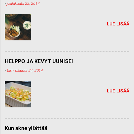
t
-
joulukuuta 22, 2017
t
i
LUE LISÄÄ
HELPPO JA KEVYT UUNISEI
-
tammikuuta 24, 2014
LUE LISÄÄ
Kun akne yllättää