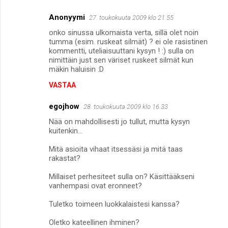
Anonyymi
27. toukokuuta 2009 klo 21.55
onko sinussa ulkomaista verta, sillä olet noin
tumma (esim. ruskeat silmät) ? ei ole rasistinen
kommentti, uteliaisuuttani kysyn ! :) sulla on
nimittäin just sen väriset ruskeet silmät kun
mäkin haluisin :D
VASTAA
egojhow
28. toukokuuta 2009 klo 16.33
Nää on mahdollisesti jo tullut, mutta kysyn
kuitenkin...
Mitä asioita vihaat itsessäsi ja mitä taas
rakastat?
Millaiset perhesiteet sulla on? Käsittääkseni
vanhempasi ovat eronneet?
Tuletko toimeen luokkalaistesi kanssa?
Oletko kateellinen ihminen?