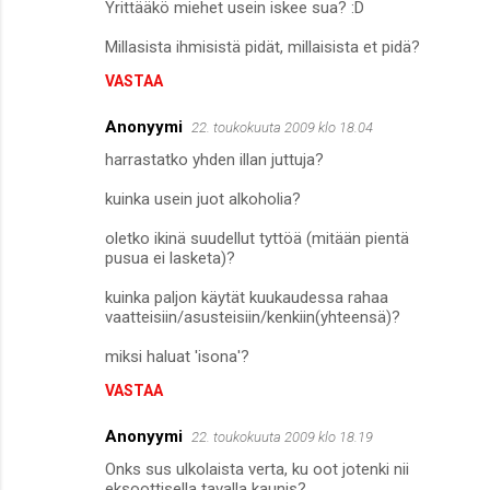
Yrittääkö miehet usein iskee sua? :D
Millasista ihmisistä pidät, millaisista et pidä?
VASTAA
Anonyymi
22. toukokuuta 2009 klo 18.04
harrastatko yhden illan juttuja?
kuinka usein juot alkoholia?
oletko ikinä suudellut tyttöä (mitään pientä
pusua ei lasketa)?
kuinka paljon käytät kuukaudessa rahaa
vaatteisiin/asusteisiin/kenkiin(yhteensä)?
miksi haluat 'isona'?
VASTAA
Anonyymi
22. toukokuuta 2009 klo 18.19
Onks sus ulkolaista verta, ku oot jotenki nii
eksoottisella tavalla kaunis?