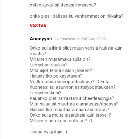
miten kuvailisit itseäsi ihmisenä?
t
i
onko pissii päässä ku vanhemmat on rikkaita?
t
VASTAA
Anonyymi
21. toukokuuta 2009 klo 23.26
Onko sulla ikinä ollut muun värisiä hiuksia kuin
mustia?
Millainen musamaku sulla on?
Lempibädi/laulaja?
Mitä aijot tehdä lukion jälkeen?
Haluaisitko poikaystävän?
Voitko tehdä videopostauksen? :D Entä
huoneesi tai asunnon esittelypostauksen?
Lempiherkkusi?
Kauanko olet harrastanut cheerleadingia?
Mitä haluaisit muuttaa elämässäsi/itsessä?
Haluaisitko muuttaa omaan asuntoon?
Onko sulla muita sisaruksia kuin isoveli?
Millainen tietokone sulla on? :D
Tossa nyt jotain. :)