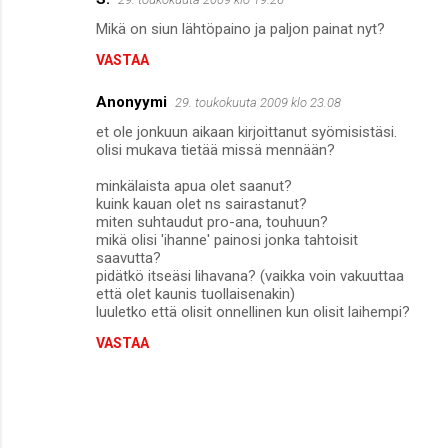
Mikä on siun lähtöpaino ja paljon painat nyt?
VASTAA
Anonyymi
29. toukokuuta 2009 klo 23.08
et ole jonkuun aikaan kirjoittanut syömisistäsi.
olisi mukava tietää missä mennään?
minkälaista apua olet saanut?
kuink kauan olet ns sairastanut?
miten suhtaudut pro-ana, touhuun?
mikä olisi 'ihanne' painosi jonka tahtoisit
saavutta?
pidätkö itseäsi lihavana? (vaikka voin vakuuttaa
että olet kaunis tuollaisenakin)
luuletko että olisit onnellinen kun olisit laihempi?
VASTAA