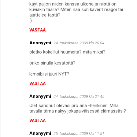
käyt paljon niiden kanssa ulkona ja niistä on
kuviakin täällä? Miten nää sun kaverit reagoi tai
ajattelee tästä?
:)
VASTAA
Anonyymi
24. toukokuuta 2009 klo 20.04
oletko kokeillut huumeita? mitä,miksi?
onko sinulla kesätöitä?
lempibiisi juuri NYT?
VASTAA
Anonyymi
24. toukokuuta 2009 klo 21.45
Olet sanonut olevasi pro ana -henkinen. Millä
tavalla tämä näkyy jokapäiväisessä elämässäsi?
VASTAA
Anonyymi
25. toukokuuta 2009 klo 11.51