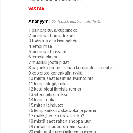
VASTAA
Anonyymi
22. toukokuuta 2009 klo 18.45
1.paino/pituus/kuppikoko
2.aiemmat harrastukset
3.todistus olis kiva nähdä
4.lempi maa
5.aiemmat hiusvärit
6.lempielokuva
7.musiikki josta pidät
8.paljonko menee rahaa kuukaudes, ja mihin
9.kopioitko kenenkään tyyliä
10.mistä saat ideat asuvalintoihin
11.lempi blogit, miksi
12.ketä blogi ihmisiä tunnet
13.vihamiehiä, miksi
14.lempiruoka
15.miten laihdutat
16.lempikarkki,roskaruoka ja juoma
17.mäkki,hese,rolls vai mikä?
18.mistä saat rahan shoppailuun
19.milloin muutat omaan kotiin
20.mitä aiot lukion jälkeen ja missä