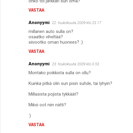
onko toi järkkäri sun oma?
VASTAA
Anonyymi
22. toukokuuta 2009 klo 23.17
millanen auto sulla on?
osaatko viheltää?
siivootko oman huonees? :)
VASTAA
Anonyymi
23. toukokuuta 2009 klo 0.53
Montako poikkista sulla on ollu?
Kuinka pitkä olin sun pisin suhde, tai lyhyin?
Millasista pojista tykkäät?
Miksi oot niin nätti?
:)
VASTAA