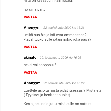
Mitä on kesäsuunnitelmissasi?
no siinä pari....
VASTAA
Anonyymi
22. toukokuuta 2009 klo 15.26
-mikä sun äiti ja isä ovat ammatiltaan?
-tapahtuuko sulle jotain noloo joka päivä?
VASTAA
akinator
22. toukokuuta 2009 klo 16.06
seksi vai shoppailu?
VASTAA
Anonyymi
22. toukokuuta 2009 klo 16.22
Luettele asioita mistä pidät itsessäsi? Mistä et?
( Fyysiset ja henkiset puolet)
Kerro joku nolo juttu mikä sulle on sattunu!