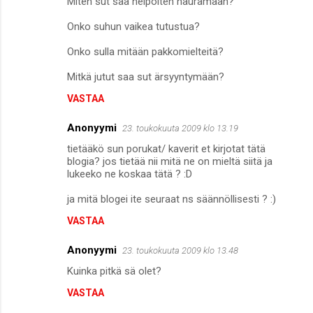
Miten sut saa helpoiten nauramaan?
Onko suhun vaikea tutustua?
Onko sulla mitään pakkomielteitä?
Mitkä jutut saa sut ärsyyntymään?
VASTAA
Anonyymi
23. toukokuuta 2009 klo 13.19
tietääkö sun porukat/ kaverit et kirjotat tätä
blogia? jos tietää nii mitä ne on mieltä siitä ja
lukeeko ne koskaa tätä ? :D
ja mitä blogei ite seuraat ns säännöllisesti ? :)
VASTAA
Anonyymi
23. toukokuuta 2009 klo 13.48
Kuinka pitkä sä olet?
VASTAA