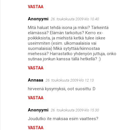
VASTAA
Anonyymi
26. toukokuuta 2009 klo 10.40
Mitä haluat tehdä isona ja miksi? Tärkeintä
elämässä? Elämän tarkoitus? Kerro ex-
poikkiksista, ja miehistä ketkä tulee iskee
useimmiten (esim. ulkomaalaisia vai
suomalaisia) Mikä sytyttää/kiinnostaa
miehessä? Harrastatko yhdenyön juttuja, onko
sutinaa jonkun kanssa tällä hetkellä? :)
VASTAA
Annaaa
26. toukokuuta 2009 klo 12.13
hirveenä kysymyksii, oot suosittu :D
VASTAA
Anonyymi
26. toukokuuta 2009 klo 15.30
Joudutko ite maksaa esim vaattees?
VASTAA