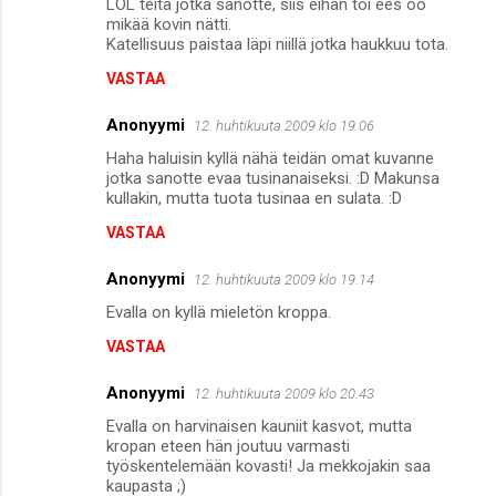
LOL teitä jotka sanotte, siis eihän toi ees oo
mikää kovin nätti.
Katellisuus paistaa läpi niillä jotka haukkuu tota.
VASTAA
Anonyymi
12. huhtikuuta 2009 klo 19.06
Haha haluisin kyllä nähä teidän omat kuvanne
jotka sanotte evaa tusinanaiseksi. :D Makunsa
kullakin, mutta tuota tusinaa en sulata. :D
VASTAA
Anonyymi
12. huhtikuuta 2009 klo 19.14
Evalla on kyllä mieletön kroppa.
VASTAA
Anonyymi
12. huhtikuuta 2009 klo 20.43
Evalla on harvinaisen kauniit kasvot, mutta
kropan eteen hän joutuu varmasti
työskentelemään kovasti! Ja mekkojakin saa
kaupasta ;)