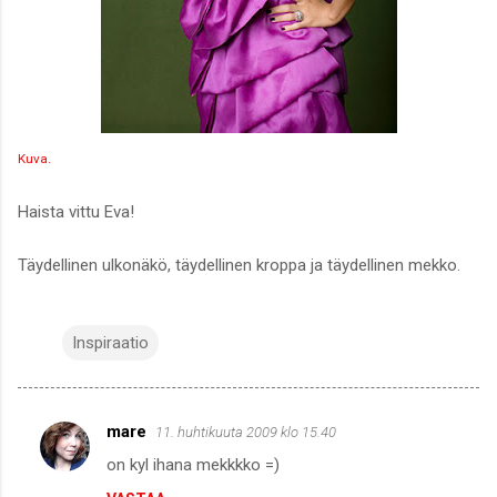
Kuva.
Haista vittu Eva!
Täydellinen ulkonäkö, täydellinen kroppa ja täydellinen mekko.
Inspiraatio
mare
11. huhtikuuta 2009 klo 15.40
K
on kyl ihana mekkkko =)
o