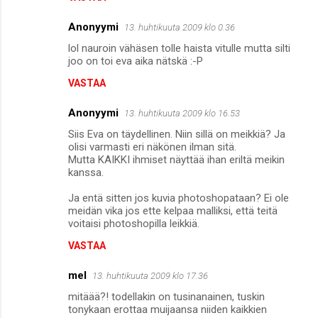
Anonyymi
13. huhtikuuta 2009 klo 0.36
lol nauroin vähäsen tolle haista vitulle mutta silti
joo on toi eva aika nätskä :-P
VASTAA
Anonyymi
13. huhtikuuta 2009 klo 16.53
Siis Eva on täydellinen. Niin sillä on meikkiä? Ja
olisi varmasti eri näkönen ilman sitä.
Mutta KAIKKI ihmiset näyttää ihan eriltä meikin
kanssa.
Ja entä sitten jos kuvia photoshopataan? Ei ole
meidän vika jos ette kelpaa malliksi, että teitä
voitaisi photoshopilla leikkiä.
VASTAA
mel
13. huhtikuuta 2009 klo 17.36
mitäää?! todellakin on tusinanainen, tuskin
tonykaan erottaa muijaansa niiden kaikkien