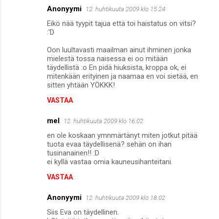
Anonyymi
12. huhtikuuta 2009 klo 15.24
Eikö nää tyypit tajua että toi haistatus on vitsi?
:'D
Oon luultavasti maailman ainut ihminen jonka
mielestä tossa naisessa ei oo mitään
täydellistä :o En pidä hiuksista, kroppa ok, ei
mitenkään erityinen ja naamaa en voi sietää, en
sitten yhtään YÖKKK!
VASTAA
mel
12. huhtikuuta 2009 klo 16.02
en ole koskaan ymnmärtänyt miten jotkut pitää
tuota evaa täydellisenä? sehän on ihan
tusinanainen!! :D
ei kyllä vastaa omia kauneusihanteitani.
VASTAA
Anonyymi
12. huhtikuuta 2009 klo 18.02
Siis Eva on täydellinen.