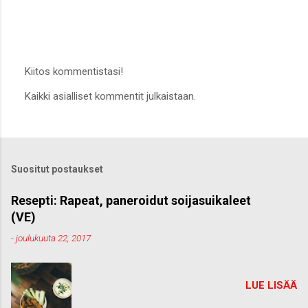
Kiitos kommentistasi!
L
Kaikki asialliset kommentit julkaistaan.
ä
h
e
t
ä
k
Suositut postaukset
o
m
m
Resepti: Rapeat, paneroidut soijasuikaleet
e
(VE)
n
t
-
joulukuuta 22, 2017
t
i
LUE LISÄÄ