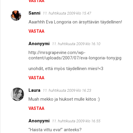
VASTAA
m
m
Sanni
11. huhtikuuta 2009 klo 15.47
e
Aaarhhh Eva Longoria on ärsyttävän täydellinen!
n
VASTAA
t
i
Anonyymi
11. huhtikuuta 2009 klo 16.10
t
http://mrsgrapevine.com/wp-
content/uploads/2007/07/eva-longoria-tony.jpg
unohdit, että myös täydellinen mies!<3
VASTAA
Laura
11. huhtikuuta 2009 klo 16.23
Muah mekko ja hiukset mulle kiitos :)
VASTAA
Anonyymi
11. huhtikuuta 2009 klo 16.55
"Haista vittu eva!" anteeks?