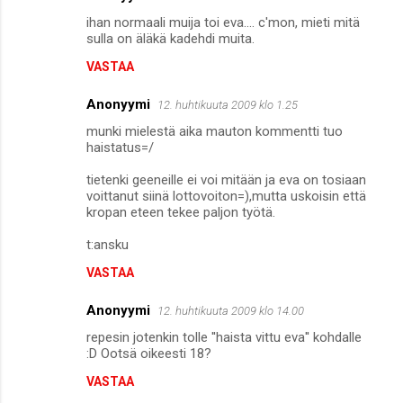
ihan normaali muija toi eva.... c'mon, mieti mitä
sulla on äläkä kadehdi muita.
VASTAA
Anonyymi
12. huhtikuuta 2009 klo 1.25
munki mielestä aika mauton kommentti tuo
haistatus=/
tietenki geeneille ei voi mitään ja eva on tosiaan
voittanut siinä lottovoiton=),mutta uskoisin että
kropan eteen tekee paljon työtä.
t:ansku
VASTAA
Anonyymi
12. huhtikuuta 2009 klo 14.00
repesin jotenkin tolle ''haista vittu eva'' kohdalle
:D Ootsä oikeesti 18?
VASTAA