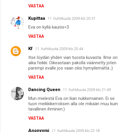
VASTAA
Kupittaa
11. huhtikuuta 2009 klo 20.31
Eva on kyllä kaunis<3
VASTAA
Kf
11. huhtikuuta 2009 klo 20.44
Itse löydän yhden vian tuosta kuvasta. Ilme on
aika feikki. Oikeastaan pakolla väännetty joten
parempi evalle jos vaan olisi hymyilemättä ;)
VASTAA
Dancing Queen
11. huhtikuuta 2009 klo 21.49
Mun mielestä Eva on liian nukkemainen. Ei se
tuon meikkikerroksen alla ole mikään muu kuin
tavallinen ihminen:)
VASTAA
Anonyymi
11. huhtikuuta 2009 klo 22.18