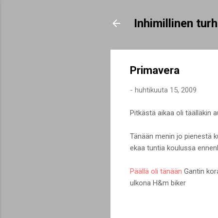
Inhimillinen tu
Primavera
-
huhtikuuta 15, 2009
Pitkästä aikaa oli täälläkin
Tänään menin jo pienestä ku
ekaa tuntia koulussa ennenk
Päällä oli tänään
Gantin kora
ulkona H&m biker