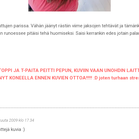
tujen parissa. Vähän jäänyt rästiin viime jaksojen tehtävät ja tämänki
kän runoessee pitäisi tehä huomiseksi. Saisi kerrankin edes jotain pal
TOPPI JA T-PAITA PEITTI PEPUN, KUVIIN VAAN UNOHDIN LAI
 KONEELLA ENNEN KUVIEN OTTOA!!!!! :D joten turhaan stres
kuuta 2009 klo 17.34
ttejä kuvia :)