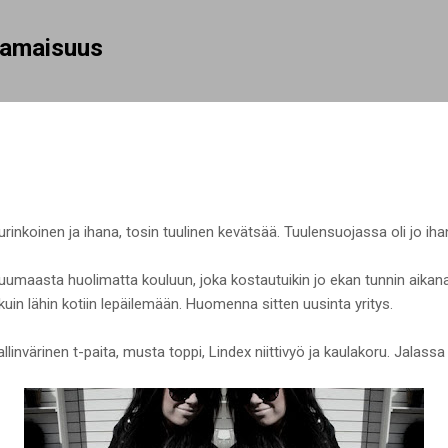
Siirry pääsisältöön
rhamaisuus
 aurinkoinen ja ihana, tosin tuulinen kevätsää. Tuulensuojassa oli jo i
umaasta huolimatta kouluun, joka kostautuikin jo ekan tunnin aikana,
uin lähin kotiin lepäilemään. Huomenna sitten uusinta yritys.
llinvärinen t-paita, musta toppi, Lindex niittivyö ja kaulakoru. Jalassa 