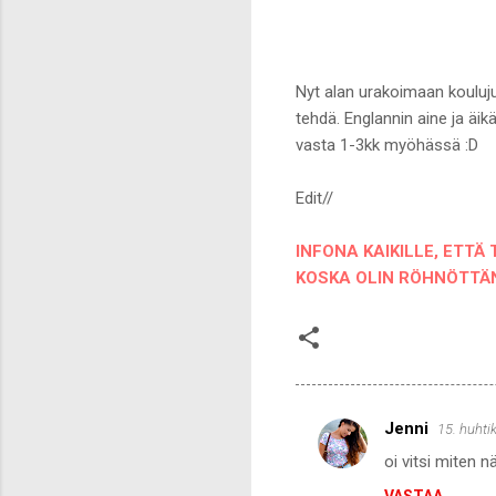
Nyt alan urakoimaan koulujut
tehdä. Englannin aine ja äi
vasta 1-3kk myöhässä :D
Edit//
INFONA KAIKILLE, ETTÄ 
KOSKA OLIN RÖHNÖTTÄNYT
Jenni
15. huhti
K
oi vitsi miten nä
o