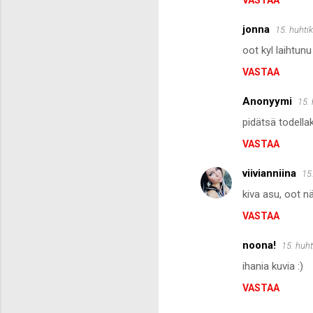
VASTAA
m
m
jonna
15. huhti
e
oot kyl laihtunu
n
VASTAA
t
i
Anonyymi
15.
t
pidätsä todellak
VASTAA
viivianniina
15
kiva asu, oot nät
VASTAA
noona!
15. huht
ihania kuvia :)
VASTAA