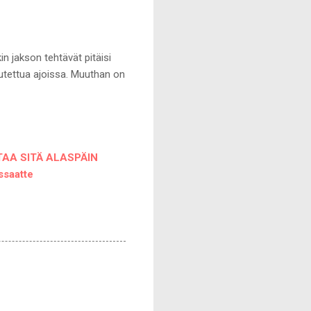
n jakson tehtävät pitäisi
autettua ajoissa. Muuthan on
TTAA SITÄ ALASPÄIN
saatte